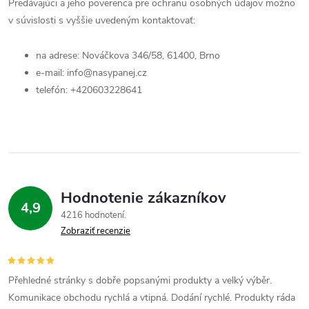
Predávajúci a jeho poverenca pre ochranu osobných údajov možno
v súvislosti s vyššie uvedeným kontaktovať:
na adrese: Nováčkova 346/58, 61400, Brno
e-mail: info@nasypanej.cz
telefón: +420603228641
Hodnotenie zákazníkov
4,9
4216 hodnotení
Zobraziť recenzie
Přehledné stránky s dobře popsanými produkty a velký výběr.
Komunikace obchodu rychlá a vtipná. Dodání rychlé. Produkty ráda