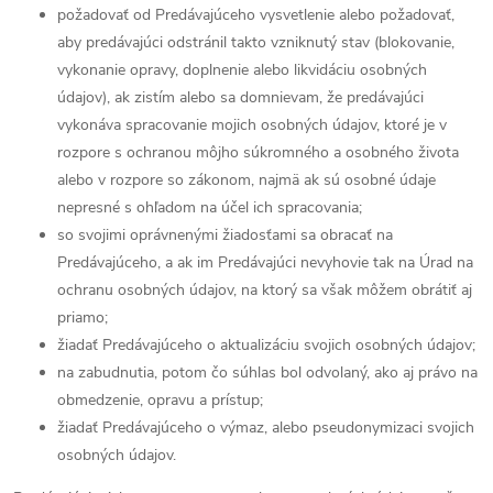
požadovať od Predávajúceho vysvetlenie alebo požadovať,
aby predávajúci odstránil takto vzniknutý stav (blokovanie,
vykonanie opravy, doplnenie alebo likvidáciu osobných
údajov), ak zistím alebo sa domnievam, že predávajúci
vykonáva spracovanie mojich osobných údajov, ktoré je v
rozpore s ochranou môjho súkromného a osobného života
alebo v rozpore so zákonom, najmä ak sú osobné údaje
nepresné s ohľadom na účel ich spracovania;
so svojimi oprávnenými žiadosťami sa obracať na
Predávajúceho, a ak im Predávajúci nevyhovie tak na Úrad na
ochranu osobných údajov, na ktorý sa však môžem obrátiť aj
priamo;
žiadať Predávajúceho o aktualizáciu svojich osobných údajov;
na zabudnutia, potom čo súhlas bol odvolaný, ako aj právo na
obmedzenie, opravu a prístup;
žiadať Predávajúceho o výmaz, alebo pseudonymizaci svojich
osobných údajov.