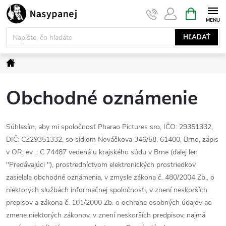
Prejsť
NÁKUPN
KOŠÍK
na
obsah
HĽADAŤ
Domov
Obchodné oznámenie
Súhlasím, aby mi spoločnosť Pharao Pictures sro, IČO: 29351332,
DIČ: CZ29351332, so sídlom Nováčkova 346/58, 61400, Brno, zápis
v OR, ev .: C 74487 vedená u krajského súdu v Brne (ďalej len
"Predávajúci "), prostredníctvom elektronických prostriedkov
zasielala obchodné oznámenia, v zmysle zákona č. 480/2004 Zb., o
niektorých službách informačnej spoločnosti, v znení neskorších
prepisov a zákona č. 101/2000 Zb. o ochrane osobných údajov ao
zmene niektorých zákonov, v znení neskorších predpisov, najmä