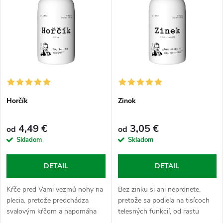
e
p
n
i
i
s
e
p
p
Horčík
Zinok
r
r
4,49 €
3,05 €
od
od
o
Skladom
Skladom
o
d
DETAIL
DETAIL
d
u
Kŕče pred Vami vezmú nohy na
Bez zinku si ani neprdnete,
u
plecia, pretože predchádza
pretože sa podieľa na tisícoch
k
svalovým kŕčom a napomáha
telesných funkcií, od rastu
regenerácii, zdravie kostí, svalov
buniek k produkcii testosterónu