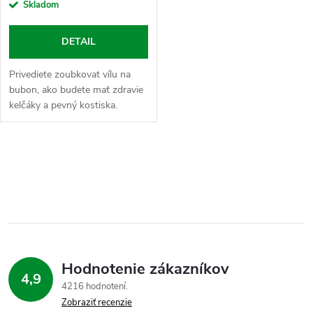
Skladom
DETAIL
Privediete zoubkovat vílu na
bubon, ako budete mať zdravie
kelčáky a pevný kostiska.
Doplňovanie vápnika a horčíka
je extrémne vhodné pre ľudí čo
konzumujú veľké množstvo...
O
v
l
á
Hodnotenie zákazníkov
d
4,9
4216 hodnotení
a
Zobraziť recenzie