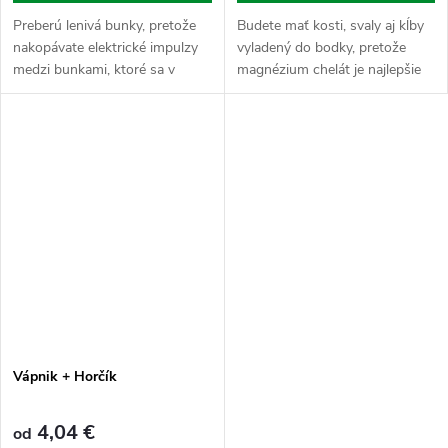
Preberú lenivá bunky, pretože
Budete mať kosti, svaly aj kĺby
nakopávate elektrické impulzy
vyladený do bodky, pretože
medzi bunkami, ktoré sa v
magnézium chelát je najlepšie
kombinácii s vodou rozložia na
vstrebateľná väzba horčíka,
ióny, nesúci si pozitívny (+)
ktorá efektívne bojuje proti
alebo negatívna (-) náboj....
namoženým svalom a
zmierňuje...
Vápnik + Horčík
4,04 €
od