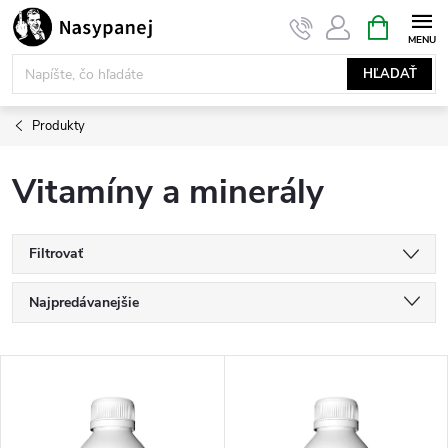
Prejsť
NÁKUPN
KOŠÍK
na
obsah
HĽADAŤ
Produkty
Vitamíny a minerály
Filtrovať
R
Najpredávanejšie
a
Najlacnejšie
V
Najdrahšie
d
ý
Abecedne