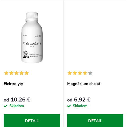
k
t
a kĺbov a efektívne bojuje proti
u mužov, cez aktivitu enzýmov
t
namoženým svalom a...
až k optimálnej imunitnú...
o
o
v
v
Elektrolyty
Magnézium chelát
10,26 €
6,92 €
od
od
Skladom
Skladom
DETAIL
DETAIL