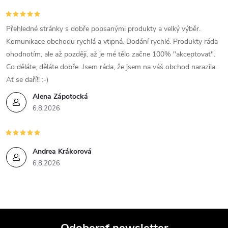
c
i
Přehledné stránky s dobře popsanými produkty a velký výběr.
Komunikace obchodu rychlá a vtipná. Dodání rychlé. Produkty ráda
e
ohodnotím, ale až později, až je mé tělo začne 100% "akceptovat".
Co děláte, děláte dobře. Jsem ráda, že jsem na váš obchod narazila.
p
Ať se daří!! :-)
r
Alena Zápotocká
6.8.2026
v
k
y
Andrea Krákorová
6.8.2026
v
ý
p