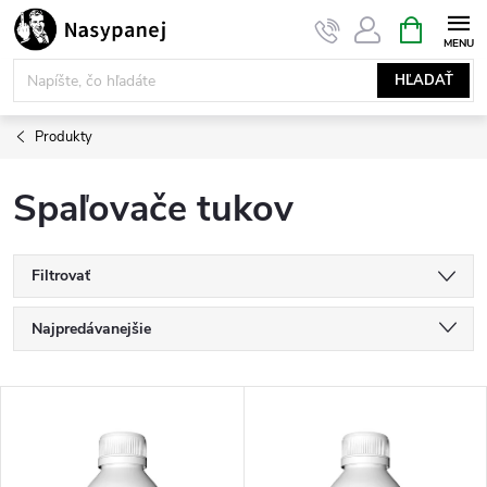
Prejsť
NÁKUPN
KOŠÍK
na
obsah
HĽADAŤ
Produkty
Spaľovače tukov
Filtrovať
R
Najpredávanejšie
a
Najlacnejšie
V
Najdrahšie
d
ý
Abecedne