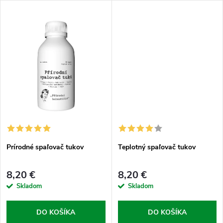
k
t
ktorý núti telo využívať tukové
budete páliť faldíky, zatiaľ čo sa
t
zásoby ako hlavný zdroj
vám bude snívať o koláčiku,...
energie,...
o
o
v
v
Prírodné spaľovač tukov
Teplotný spaľovač tukov
8,20 €
8,20 €
Skladom
Skladom
DO KOŠÍKA
DO KOŠÍKA