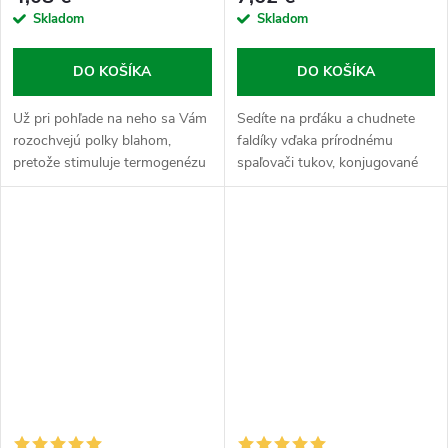
Skladom
Skladom
DO KOŠÍKA
DO KOŠÍKA
Už pri pohľade na neho sa Vám
Sedíte na prďáku a chudnete
rozochvejú polky blahom,
faldíky vďaka prírodnému
pretože stimuluje termogenézu
spaľovači tukov, konjugované
(tvorbu tepla v organizme), čím
kyseline linoleovej, ktorá
zvyšuje energetický výdaj,
podporuje efektívne spaľovanie
dokonca aj bez fyzickej záťaže.
tuku. Funguje ako blokátor
tuku,...