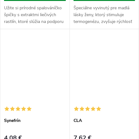
Užite si prírodné spalováníčko
Špeciálne vyvinutý pre madlá
špičky s extraktmi liečivých
lásky ženy, ktorý stimuluje
rastlín, ktoré slúžia na podporu
termogenézu, zvyšuje rýchlosť
diéty a chudnutie. Okrem toho,
metabolizmu, je teda intenzívna
že podporujú odbúravanie
a rýchlejšie pomáha spaľovať
tukov, tiež bráni jojo...
tuk. Ide o inteligentné...
Synefrín
CLA
4,08 €
7,62 €