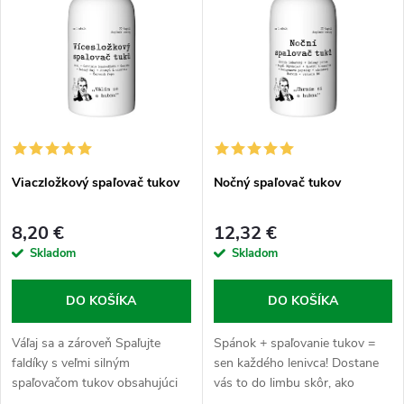
e
p
n
i
i
s
e
p
p
Viaczložkový spaľovač tukov
Nočný spaľovač tukov
r
r
8,20 €
12,32 €
o
Skladom
Skladom
o
d
DO KOŠÍKA
DO KOŠÍKA
d
u
Váľaj sa a zároveň Spaľujte
Spánok + spaľovanie tukov =
u
faldíky s veľmi silným
sen každého lenivca! Dostane
k
spaľovačom tukov obsahujúci
vás to do limbu skôr, ako
unikátnu komplexný systém,
stihnete spočítať prvú ovcu, a