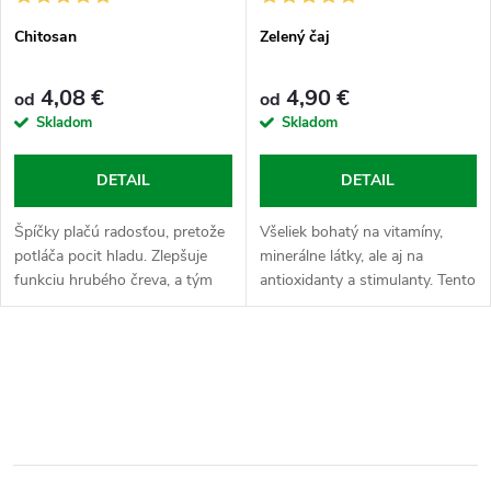
Chitosan
Zelený čaj
4,08 €
4,90 €
od
od
Skladom
Skladom
DETAIL
DETAIL
Špíčky plačú radosťou, pretože
Všeliek bohatý na vitamíny,
potláča pocit hladu. Zlepšuje
minerálne látky, ale aj na
funkciu hrubého čreva, a tým
antioxidanty a stimulanty. Tento
pomáha predchádzať
pokročilý extrakt podporuje
ochoreniam tráviaceho traktu.
spaľovanie tukov, zrýchľuje
Je účinný pri redukcii
metabolizmus, zvyšuje hladinu...
O
hmotnosti.
v
l