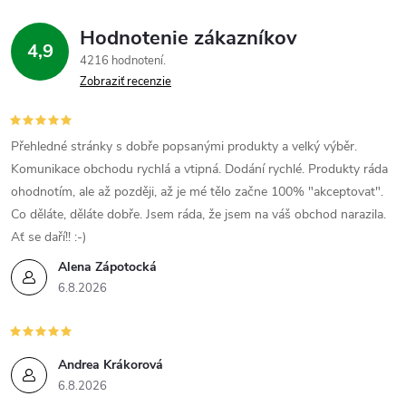
á
Hodnotenie zákazníkov
d
4,9
4216 hodnotení
a
Zobraziť recenzie
c
i
Přehledné stránky s dobře popsanými produkty a velký výběr.
Komunikace obchodu rychlá a vtipná. Dodání rychlé. Produkty ráda
e
ohodnotím, ale až později, až je mé tělo začne 100% "akceptovat".
Co děláte, děláte dobře. Jsem ráda, že jsem na váš obchod narazila.
p
Ať se daří!! :-)
r
Alena Zápotocká
6.8.2026
v
k
y
Andrea Krákorová
6.8.2026