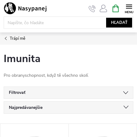
Prejsť
NÁKUPN
KOŠÍK
na
obsah
HĽADAŤ
Trápí mě
Imunita
Pro obranyschopnost, když tě všechno skolí.
Filtrovať
R
Najpredávanejšie
a
Najlacnejšie
V
Najdrahšie