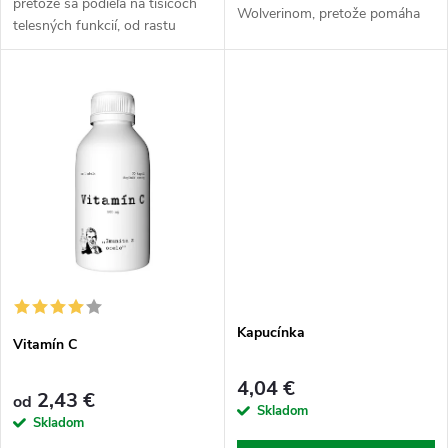
u
pretože sa podieľa na tisícoch
Wolverinom, pretože pomáha
k
telesných funkcií, od rastu
na kosti, kĺby, obličky, a môže
k
buniek k produkcii testosterónu
súvisieť aj s dýchacou
t
u mužov, cez aktivitu enzýmov
činnosťou a zubným kazom. Pri
t
až k optimálnej imunitnú...
dostatočnom...
o
o
v
v
Kapucínka
Vitamín C
4,04 €
2,43 €
od
Skladom
Skladom