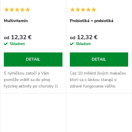
Multivitamín
Probiotiká + prebiotiká
12,32 €
12,32 €
od
od
Skladom
Skladom
DETAIL
DETAIL
S rýmičkou zatočí a Vám
Cez 10 miliárd živých makačov,
pomôže vrátiť sa do plnej
ktorí sa s láskou starajú o
fyzickej aktivity po choroby či
zdravé fungovanie vášho
zranenia. Dopĺňa zásoby
tráviaceho systému, chráni
vitamínov a minerálov, prispieva
črevnú mikroflóru a zlepšujú aj
k riadnemu energetickému
cholesterol. Tiež podporujú...
metabolizmu,...