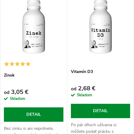
d
ý
Abecedne
e
p
n
i
i
s
e
p
Vitamín D3
p
Zinok
r
r
2,68 €
od
3,05 €
od
o
Skladom
Skladom
o
d
DETAIL
DETAIL
d
u
Po pár dňoch užívania si
Bez zinku si ani neprdnete,
môžete podať prácku s