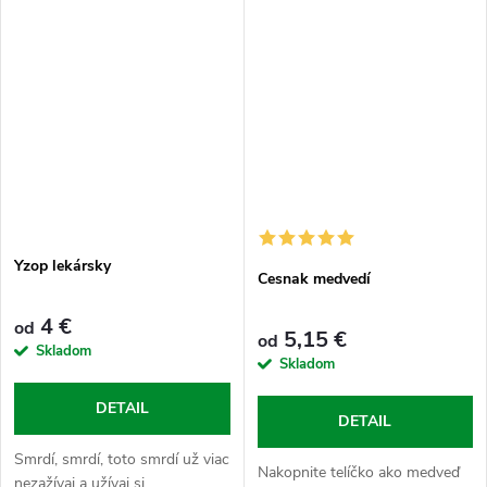
schopný sám vytvoriť. Kapsule
1000 mg obsahujú...
Yzop lekársky
Cesnak medvedí
4 €
od
5,15 €
od
Skladom
Skladom
DETAIL
DETAIL
Smrdí, smrdí, toto smrdí už viac
Nakopnite telíčko ako medveď
nezažívaj a užívaj si