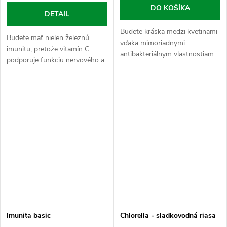
DO KOŠÍKA
DETAIL
Budete kráska medzi kvetinami
Budete mať nielen železnú
vďaka mimoriadnymi
imunitu, pretože vitamín C
antibakteriálnym vlastnostiam.
podporuje funkciu nervového a
Ideálne sypaniečko pre každú
imunitného systému, ale
princeznú (aj vocasa), ktorá
zároveň posilňuje energetický
chce podporiť svoju vitalitu.
metabolizmus, zníženie únavy a
vyčerpania.
Imunita basic
Chlorella - sladkovodná riasa