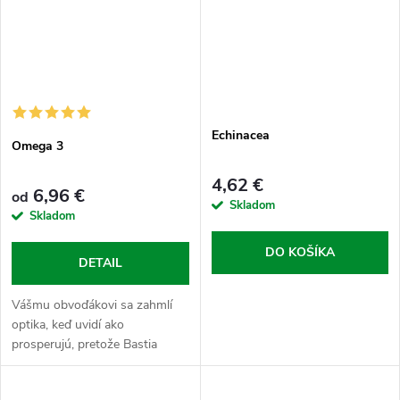
Echinacea
Omega 3
4,62 €
6,96 €
od
Skladom
Skladom
DO KOŠÍKA
DETAIL
Vášmu obvoďákovi sa zahmlí
optika, keď uvidí ako
prosperujú, pretože Bastia
nenasýtené mastné kyseliny,
ktoré si organizmus nie je