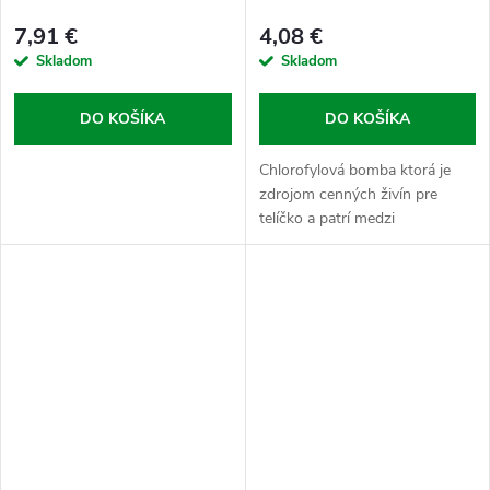
7,91 €
4,08 €
Skladom
Skladom
DO KOŠÍKA
DO KOŠÍKA
Chlorofylová bomba ktorá je
zdrojom cenných živín pre
telíčko a patrí medzi
antioxidanty. Tie všeobecne
chránia bunky pred voľnými
radikálmi a oxidačným stresom.
S chlorofylom...