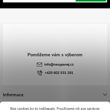
á
p
ä
t
i
e
info
@
nasypanej.cz
+420 602 531 191
Informace
Podpora
Bez cookies by to nešliapalo. Používame ich pre správne