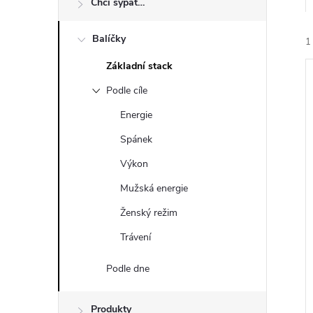
Chci sypat…
n
Balíčky
ý
1
Základní stack
p
Podle cíle
a
Energie
Spánek
n
i
Výkon
i
e
Mužská energie
Ženský režim
l
Trávení
Podle dne
Produkty