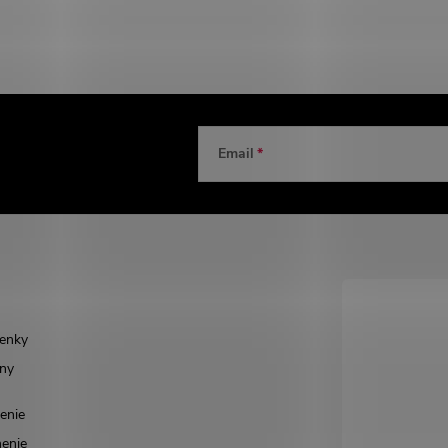
Email
enky
ny
enie
enie