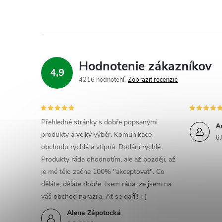
Hodnotenie zákazníkov
4,9
4216 hodnotení
Zobraziť recenzie
Přehledné stránky s dobře popsanými
A
produkty a velký výběr. Komunikace
6.
obchodu rychlá a vtipná. Dodání rychlé.
Produkty ráda ohodnotím, ale až později, až
je mé tělo začne 100% "akceptovat". Co
děláte, děláte dobře. Jsem ráda, že jsem na
váš obchod narazila. Ať se daří!! :-)
Alena Zápotocká