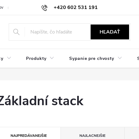
+420 602 531 191
ov
Reklamácie a vrátenie
Obchodné oznámenie
Hodnocení ob
HĽADAŤ
ky
Produkty
Sypanie pre chvosty
Základní stack
R
NAJPREDÁVANEJŠIE
NAJLACNEJŠIE