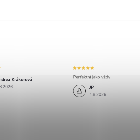
u
Perfektní jako vždy
ndrea Krákorová
8.2026
JP
4.8.2026