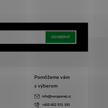
ODOBERAŤ
info
@
nasypanej.cz
+420 602 531 191