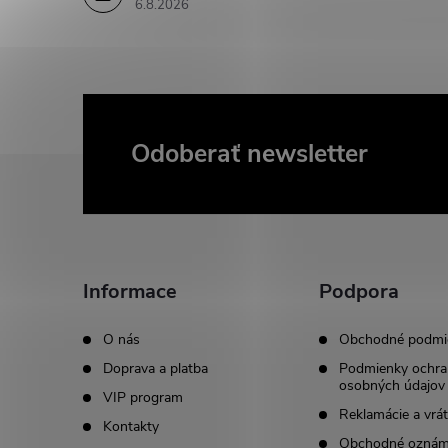
6.8.2026
Odoberať newsletter
Z
á
p
Informace
Podpora
ä
O nás
Obchodné podmi
t
Doprava a platba
Podmienky ochra
osobných údajov
VIP program
i
Reklamácie a vrát
Kontakty
Obchodné oznám