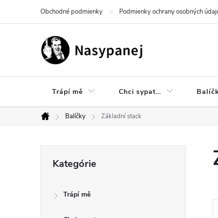
Prejsť
Obchodné podmienky
Podmienky ochrany osobných údaj
na
obsah
Trápí mě
Chci sypat…
Balíč
Balíčky
Základní stack
Domov
B
Preskočiť
Kategórie
kategórie
o
Trápí mě
č