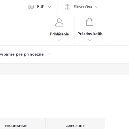
chodu
Kariéra
EUR
Slovenčina
NÁKUPNÝ
KOŠÍK
Prázdny košík
Prihlásenie
Sypanie pre princezné
NAJDRAHŠIE
ABECEDNE