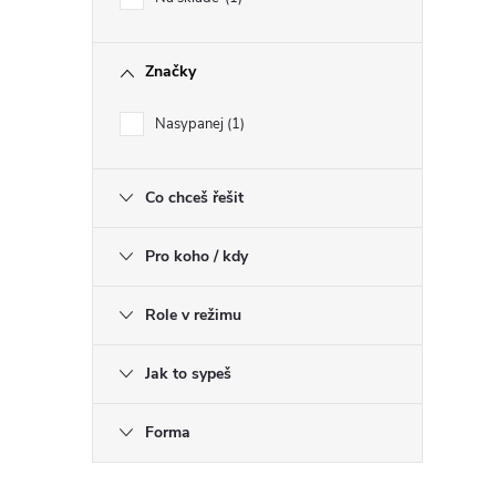
Značky
r
Nasypanej
1
Co chceš řešit
Pro koho / kdy
Role v režimu
Jak to sypeš
i
Forma