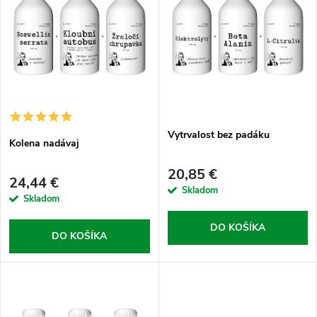
e
p
n
i
i
s
e
p
Vytrvalost bez padáku
p
Kolena nadávaj
r
r
20,85 €
24,44 €
o
Skladom
Skladom
o
d
DO KOŠÍKA
DO KOŠÍKA
d
u
u
k