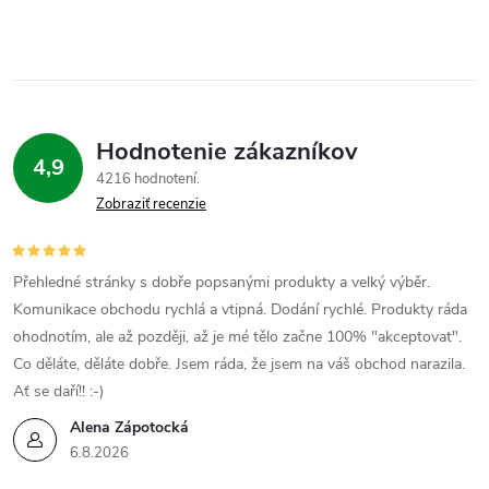
v
l
á
Hodnotenie zákazníkov
d
4,9
4216 hodnotení
a
Zobraziť recenzie
c
i
Přehledné stránky s dobře popsanými produkty a velký výběr.
Komunikace obchodu rychlá a vtipná. Dodání rychlé. Produkty ráda
e
ohodnotím, ale až později, až je mé tělo začne 100% "akceptovat".
Co děláte, děláte dobře. Jsem ráda, že jsem na váš obchod narazila.
p
Ať se daří!! :-)
r
Alena Zápotocká
6.8.2026
v