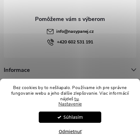
i
e
info
@
nasypanej.cz
+420 602 531 191
Informace
Podpora
Bez cookies by to nešliapalo. Používame ich pre správne
fungovanie webu a jeho ďalšie zlepšovanie. Viac informácií
nájdeš
tu
.
Nastavenie
Copyright 2026
Nasypanej.sk
. Všetky práva vyhradené.
Upraviť
Súhlasím
nastavenie cookies
Vytvoril Shoptet
Odmietnuť