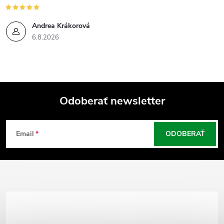
k
y
Andrea Krákorová
6.8.2026
v
ý
p
Odoberať newsletter
i
Z
s
Email
ODOBERAŤ
á
u
p
ä
t