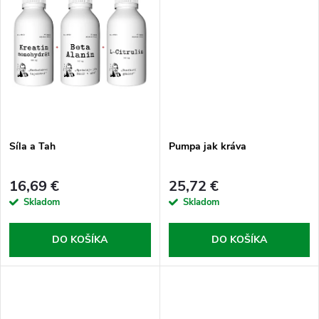
k
t
t
o
o
v
v
Síla a Tah
Pumpa jak kráva
16,69 €
25,72 €
Skladom
Skladom
DO KOŠÍKA
DO KOŠÍKA