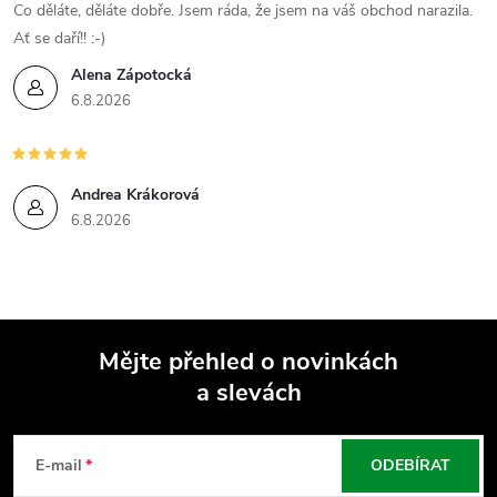
Co děláte, děláte dobře. Jsem ráda, že jsem na váš obchod narazila.
Ať se daří!! :-)
Alena Zápotocká
6.8.2026
Andrea Krákorová
6.8.2026
Mějte přehled o novinkách
a slevách
Z
á
E-mail
ODEBÍRAT