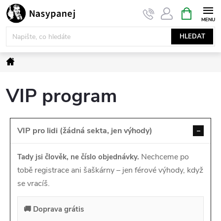
Přejít
NÁKUPNÍ
KOŠÍK
na
obsah
HLEDAT
Domů
VIP program
VIP pro lidi (žádná sekta, jen výhody)
–
Nechceme po
Tady jsi člověk, ne číslo objednávky.
tobě registrace ani šaškárny – jen férové výhody, když
se vracíš.
🚚 Doprava grátis