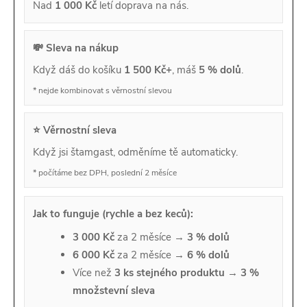
Nad
1 000 Kč
letí doprava na nás.
💸 Sleva na nákup
Když dáš do košíku
1 500 Kč+
, máš
5 % dolů
.
* nejde kombinovat s věrnostní slevou
⭐ Věrnostní sleva
Když jsi štamgast, odměníme tě automaticky.
* počítáme bez DPH, poslední 2 měsíce
Jak to funguje (rychle a bez keců):
3 000 Kč
za 2 měsíce →
3 % dolů
6 000 Kč
za 2 měsíce →
6 % dolů
Více než
3 ks stejného produktu
→
3 %
množstevní sleva