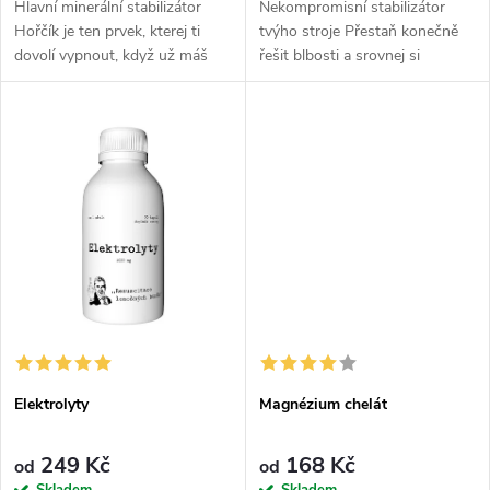
u
Hlavní minerální stabilizátor
Nekompromisní stabilizátor
k
Hořčík je ten prvek, kterej ti
tvýho stroje Přestaň konečně
k
dovolí vypnout, když už máš
řešit blbosti a srovnej si
t
odmakáno. Zapadá do období
základy, na kterých tvůj výkon
t
vysoký zátěže, kdy chceš držet
stojí. Zinek pohlídá, aby tvoje
ů
svůj výkon i následný...
tělo nefungovalo na dluh. Je...
ů
Elektrolyty
Magnézium chelát
249 Kč
168 Kč
od
od