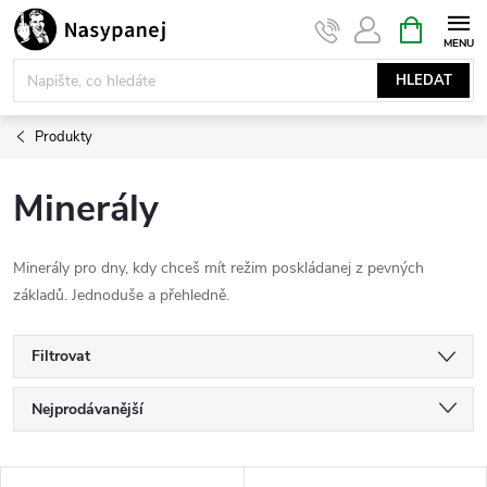
Přejít
NÁKUPNÍ
KOŠÍK
na
obsah
HLEDAT
Produkty
Minerály
Minerály pro dny, kdy chceš mít režim poskládanej z pevných
základů. Jednoduše a přehledně.
Filtrovat
Ř
Nejprodávanější
a
Nejlevnější