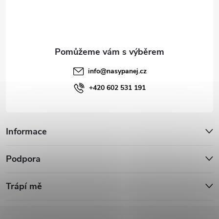
í
info
@
nasypanej.cz
+420 602 531 191
Informace
Podpora
Trápí mě