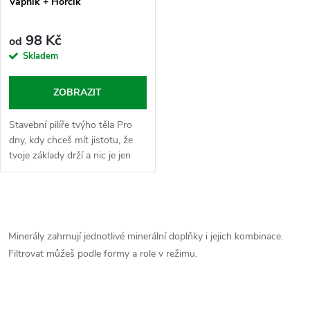
Vápník + Hořčík
98 Kč
od
Skladem
ZOBRAZIT
Stavební pilíře tvýho těla Pro
dny, kdy chceš mít jistotu, že
tvoje základy drží a nic je jen
tak nepoloží. Tahle dvojice
minerálů je naprosto klíčová pro
každého, kdo se hýbe,...
O
v
Minerály zahrnují jednotlivé minerální doplňky i jejich kombinace.
Filtrovat můžeš podle formy a role v režimu.
l
á