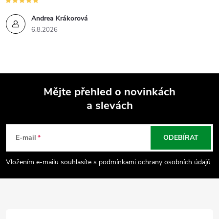
p
Andrea Krákorová
i
6.8.2026
s
u
Mějte přehled o novinkách
a slevách
Z
á
E-mail
ODEBÍRAT
p
Vložením e-mailu souhlasíte s
podmínkami ochrany osobních údajů
a
t