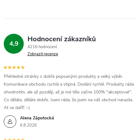
d
a
c
Hodnocení zákazníků
í
4,9
4216 hodnocení
p
Zobrazit recenze
r
Přehledné stránky s dobře popsanými produkty a velký výběr.
v
Komunikace obchodu rychlá a vtipná. Dodání rychlé. Produkty ráda
k
ohodnotím, ale až později, až je mé tělo začne 100% "akceptovat".
Co děláte, děláte dobře. Jsem ráda, že jsem na váš obchod narazila.
y
Ať se daří!! :-)
v
Alena Zápotocká
6.8.2026
ý