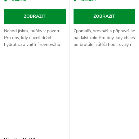
Skladem
Skladem
ZOBRAZIT
ZOBRAZIT
Nahod jiskru, buňky v pozoru
Zpomalíš, srovnáš a připravíš se
Pro dny, kdy chceš držet
na další kolo Pro dny, kdy chceš
hydrataci a vnitřní rovnováhu
po brutální zátěži hodit svaly i
pevně v hrsti, i když ze tebe leje
hlavu do klidu a mít večer čistý
jako z konve. Elektrolyty jsou
přechod do totální regenerace.
tvůj stabilizační základ,...
Magnézium...