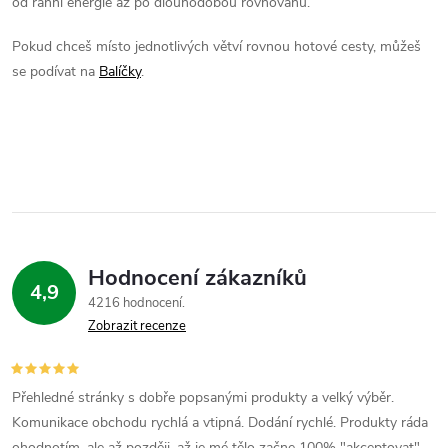
a
n
od ranní energie až po dlouhodobou rovnováhu.
k
c
Pokud chceš místo jednotlivých větví rovnou hotové cesty, můžeš
o
se podívat na
Balíčky
.
í
v
á
p
n
r
í
v
k
Hodnocení zákazníků
y
4,9
4216 hodnocení
v
Zobrazit recenze
ý
p
Přehledné stránky s dobře popsanými produkty a velký výběr.
Komunikace obchodu rychlá a vtipná. Dodání rychlé. Produkty ráda
ohodnotím, ale až později, až je mé tělo začne 100% "akceptovat".