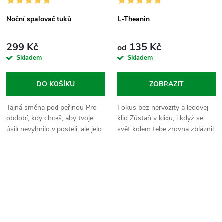
Noční spalovač tuků
L-Theanin
299 Kč
135 Kč
od
Skladem
Skladem
DO KOŠÍKU
ZOBRAZIT
Tajná směna pod peřinou Pro
Fokus bez nervozity a ledovej
období, kdy chceš, aby tvoje
klid Zůstaň v klidu, i když se
úsilí nevyhnilo v posteli, ale jelo
svět kolem tebe zrovna zbláznil.
na plný pecky 24/7. Noční
L-Theanin je tvůj nástroj pro
spalovač přebírá štafetu po
absolutní kontrolu nad vlastní
denním shonu a dává pozor,...
hlavou. Patří do...