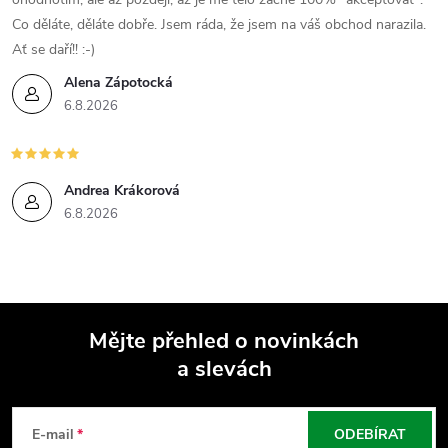
i
Co děláte, děláte dobře. Jsem ráda, že jsem na váš obchod narazila.
s
Ať se daří!! :-)
u
Alena Zápotocká
6.8.2026
Andrea Krákorová
6.8.2026
Mějte přehled o novinkách
a slevách
Z
á
E-mail
ODEBÍRAT