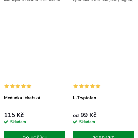
se vytočit každou blbostí.
že je čas vypnout a
Levandule je v Nasypaným
regenerovat. Kozlík lékařský je
světě synonymem pro
legenda mezi bylinami, která se
relaxaci,...
už...
Meduňka lékařská
L-Tryptofan
115 Kč
99 Kč
od
Skladem
Skladem