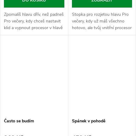
DO KOŠÍKU
ZOBRAZIT
Zpomalíš hlavu dřív, než padneš
Stopka pro rozjetou hlavu Pro
Pro večery, kdy chceš nastavit
večery, kdy už máš všechno
klid a vypnout procesor v hlavě
hotovo, ale tvůj vnitřní procesor
ještě dřív, než si lehneš.
se odmítá vypnout. L-Tryptofan
Meduňka lékařská je tradiční
je esenciální aminokyselina,
bylinná sypka, která se...
kterou si tělo samo...
Často se budím
Spánek v pohodě