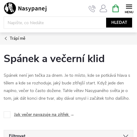
Přejít
NÁKUPNÍ
KOŠÍK
na
obsah
HLEDAT
Trápí mě
Spánek a večerní klid
Spánek není jen tečka za dnem. Je to místo, kde se potkává hlava s
tělem a kde se rozhoduje, jaký bude zítřejší start. Když jede den
naplno, večer to často dožene. Tahle větev Nasypaného světa je o
tom, jak dát konci dne tvar, aby dával smysl i začátek toho dalšího.
Jak večer navazuje na zítřek
→
Filtrovat