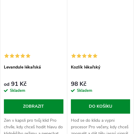
Levandule lékařská
Kozlík lékařský
91 Kč
98 Kč
od
Skladem
Skladem
ZOBRAZIT
DO KOŠÍKU
Zen v kapsli pro tvůj klid Pro
Hoď se do klidu a vypni
chvíle, kdy chceš hodit hlavu do
procesor Pro večery, kdy chceš
klidnějšího režimu a nenechat
zpomalit a dát tělu jasný signál,