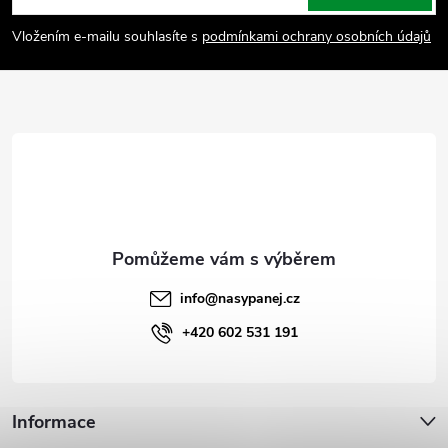
p
Vložením e-mailu souhlasíte s
podmínkami ochrany osobních údajů
a
t
í
info
@
nasypanej.cz
+420 602 531 191
Informace