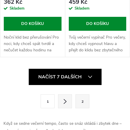
362 Kč
459 Kč
Skladem
Skladem
DO KOŠÍKU
DO KOŠÍKU
Noční klid bez přerušování Pro
Tvůj večerní vypínač Pro večery,
noci, kdy chceš spát tvrdě a
kdy chceš vypnout hlavu a
nečučet každou hodinu na
přejít do klidu bez zbytečného
budík. Balíček „Často se budím“
převalování a koukání do
je tvoje úderná jednotka pro
stropu. Spánek v pohodě
večerní uvolnění a spánkovej...
kombinuje tři pilíře klidu, který
O
tě...
NAČÍST 7 DALŠÍCH
v
l
S
1
2
t
á
r
d
á
Když se sedne večerní tempo, často se snáz skládá i zbytek dne –