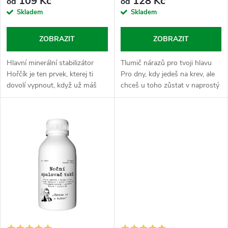
o
109 Kč
128 Kč
od
od
o
Skladem
Skladem
d
d
ZOBRAZIT
ZOBRAZIT
u
u
Hlavní minerální stabilizátor
Tlumič nárazů pro tvoji hlavu
k
Hořčík je ten prvek, kterej ti
Pro dny, kdy jedeš na krev, ale
k
dovolí vypnout, když už máš
chceš u toho zůstat v naprostý
t
odmakáno. Zapadá do období
pohodě a nenechat se vytočit
t
vysoký zátěže, kdy chceš držet
každou blbostí. Ashwagandha
ů
svůj výkon i následný...
je tvůj mentální štít,...
ů