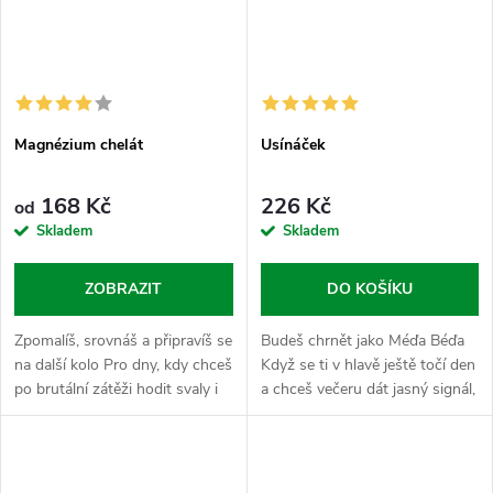
Magnézium chelát
Usínáček
168 Kč
226 Kč
od
Skladem
Skladem
ZOBRAZIT
DO KOŠÍKU
Zpomalíš, srovnáš a připravíš se
Budeš chrnět jako Méďa Béďa
na další kolo Pro dny, kdy chceš
Když se ti v hlavě ještě točí den
po brutální zátěži hodit svaly i
a chceš večeru dát jasný signál,
hlavu do klidu a mít večer čistý
že je čas zpomalit. Usínáček je
přechod do totální regenerace.
tvoje vnitřní ukolébavka, která
Magnézium...
tě nenechá čučet...