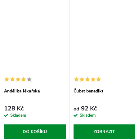
jako pytel cementu. Přeslička je
ukládat. Chaluha je přirozený
prověřený přírodní kladivo na...
zdroj jódu, kterej tvoje tělo
nutně...
Andělika lékařská
Čubet benedikt
128 Kč
92 Kč
od
Skladem
Skladem
DO KOŠÍKU
ZOBRAZIT