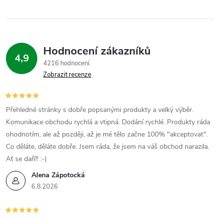
á
p
n
r
í
v
Hodnocení zákazníků
4,9
4216 hodnocení
k
Zobrazit recenze
y
v
Přehledné stránky s dobře popsanými produkty a velký výběr.
Komunikace obchodu rychlá a vtipná. Dodání rychlé. Produkty ráda
ý
ohodnotím, ale až později, až je mé tělo začne 100% "akceptovat".
p
Co děláte, děláte dobře. Jsem ráda, že jsem na váš obchod narazila.
Ať se daří!! :-)
i
Alena Zápotocká
s
6.8.2026
u