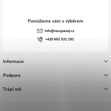
í
info
@
nasypanej.cz
+420 602 531 191
Informace
Podpora
Trápí mě