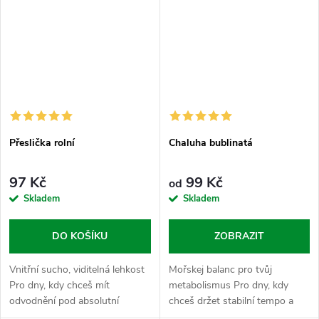
Přeslička rolní
Chaluha bublinatá
97 Kč
99 Kč
od
Skladem
Skladem
DO KOŠÍKU
ZOBRAZIT
Vnitřní sucho, viditelná lehkost
Mořskej balanc pro tvůj
Pro dny, kdy chceš mít
metabolismus Pro dny, kdy
odvodnění pod absolutní
chceš držet stabilní tempo a
kontrolou a cítit se lehce, ne
nedovolit svýmu tělu zbytečně