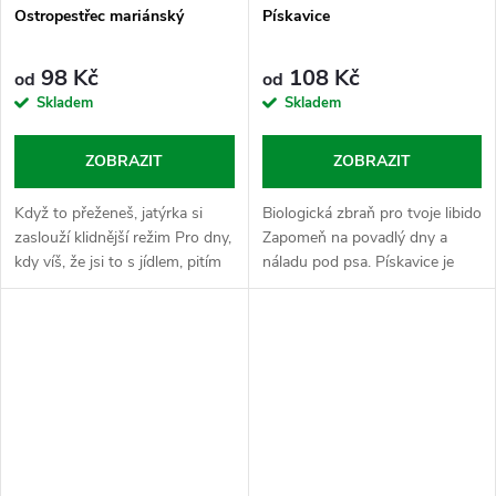
Ostropestřec mariánský
Pískavice
98 Kč
108 Kč
od
od
Skladem
Skladem
ZOBRAZIT
ZOBRAZIT
Když to přeženeš, jatýrka si
Biologická zbraň pro tvoje libido
zaslouží klidnější režim Pro dny,
Zapomeň na povadlý dny a
kdy víš, že jsi to s jídlem, pitím
náladu pod psa. Pískavice je
nebo životním tempem trochu
tvůj vnitřní kormidelník, kterej ti
přehnal a tvoje tělo ti to začíná
srovná testosteron i chuť do
sčítat....
života do latě. Sypej...