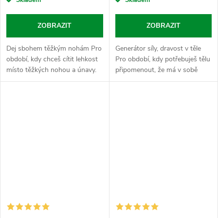
Skladem
Skladem
ZOBRAZIT
ZOBRAZIT
Dej sbohem těžkým nohám Pro
Generátor síly, dravost v těle
období, kdy chceš cítit lehkost
Pro období, kdy potřebuješ tělu
místo těžkých nohou a únavy.
připomenout, že má v sobě
Komonice lékařská je tradiční
dravce a nenechá se jen tak
bylinná sypka, která se v
odsunout do kouta. Kotvičník je
lidovém léčitelství odjakživa...
ten správnej impulz, kterej...