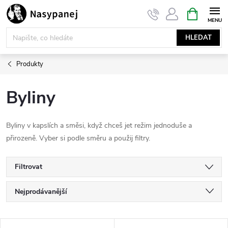
Přejít
NÁKUPNÍ
KOŠÍK
na
obsah
HLEDAT
Produkty
Byliny
Byliny v kapslích a směsi, když chceš jet režim jednoduše a
přirozeně. Vyber si podle směru a použij filtry.
Filtrovat
Ř
Nejprodávanější
a
Nejlevnější