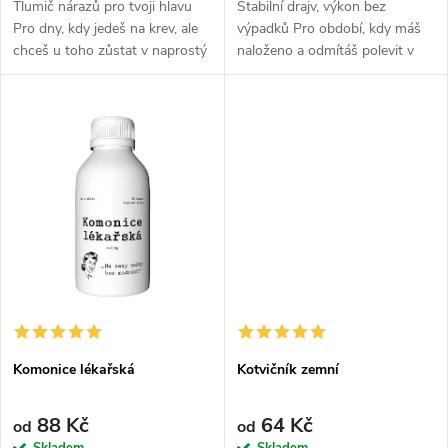
u
Tlumič nárazů pro tvoji hlavu
Stabilní drajv, výkon bez
k
Pro dny, kdy jedeš na krev, ale
výpadků Pro období, kdy máš
k
chceš u toho zůstat v naprostý
naloženo a odmítáš polevit v
t
pohodě a nenechat se vytočit
práci, v gymu nebo kdekoli
t
každou blbostí. Ashwagandha
jinde. Maca funguje jako tvůj
ů
je tvůj mentální štít,...
vytrvalej parťák, kterej ti kryje...
ů
Komonice lékařská
Kotvičník zemní
88 Kč
64 Kč
od
od