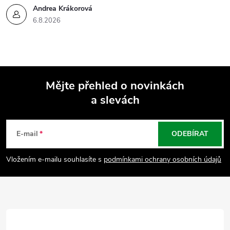
Andrea Krákorová
6.8.2026
Mějte přehled o novinkách
a slevách
Z
á
E-mail
ODEBÍRAT
p
Vložením e-mailu souhlasíte s
podmínkami ochrany osobních údajů
a
t