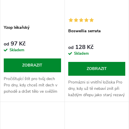
Yzop lékařský
Boswellia serrata
97 Kč
od
128 Kč
od
Skladem
Skladem
ZOBRAZIT
ZOBRAZIT
Pročišťující štít pro tvůj dech
Promázni si vnitřní ložiska Pro
Pro dny, kdy chceš mít dech v
dny, kdy už tě nebaví znít při
pohodě a držet tělo ve svěžím
každým dřepu jako starý rezavý
režimu bez zbytečnýho sípání a
vrata. Boswellia serrata je tvůj
vnitřního diskomfortu. Yzop
bylinnej mechanik, kterej ti vlije
lékařský hraje v...
čerstvej olej...