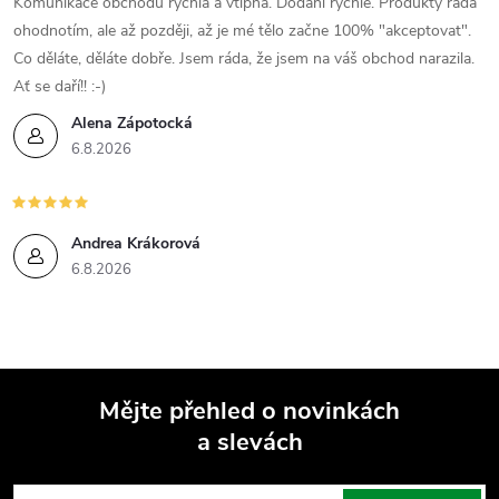
Komunikace obchodu rychlá a vtipná. Dodání rychlé. Produkty ráda
ohodnotím, ale až později, až je mé tělo začne 100% "akceptovat".
Co děláte, děláte dobře. Jsem ráda, že jsem na váš obchod narazila.
Ať se daří!! :-)
Alena Zápotocká
6.8.2026
Andrea Krákorová
6.8.2026
Mějte přehled o novinkách
a slevách
Z