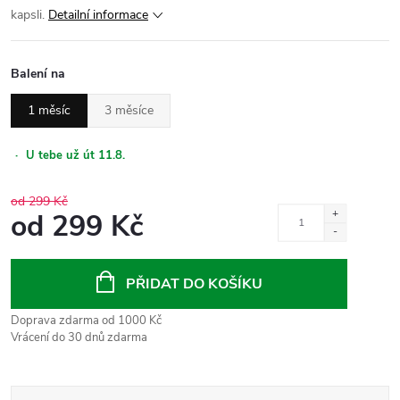
kapsli.
Detailní informace
Balení na
1 měsíc
3 měsíce
·
U tebe už út 11.8.
od 299 Kč
od
299 Kč
Měrná
cena:
PŘIDAT DO KOŠÍKU
Doprava zdarma od 1000 Kč
Vrácení do 30 dnů zdarma