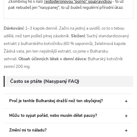
Zkombinuj ho s naší
Testosteronovou "porno" soupravičkou
- to už
pak nebudeš jen "nasypanej", to už budeš regulérní přírodní úkaz.
Dávkování:
1–3 kapsle denně. Začni na jedný a uvidíš, co to s tebou
udělá, než tam pošleš plnej zásobník.
Složení:
Suchý standardizovaný
extrakt z bulharského kotvičníku (60 % saponinů), želatinová kapsle.
Žádná vata, jen ten nejsilnější extrakt, co jsme v Bulharsku
sehnali.
Obsah účinných látek v denní dávce:
Bulharský kotvičník
zemní 200 mg.
Často se ptáte (Nasypaný FAQ)
Proč je tenhle Bulharskej dražší než ten obyčejnej?
Můžu to sypat pořád, nebo musím dělat pauzy?
Změní mi to náladu?