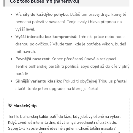
Co z toho budeš mít (na férovku)
Víc síly do každýho pohybu:
Ucítíš ten pravej drajv, kterej tě
nenechá polevit v nasazení. Tvoje svaly i hlava přepnou na
vyšší level.
Vyšší intenzitu bez kompromisů:
Trénink, práce nebo noc s
drahou polovičkou? Všude tam, kde je potřeba výkon, budeš
mít navrch.
Pevnější nasazení:
Konec předčasný únavě a rezignaci.
Tenhle bulharskej parťák ti pohlídá, abys dojel až do cíle v plný
parádě.
Silnější variantu klasiky:
Pokud ti obyčejnej Tribulus přestal
stačit, tohle je ten upgrade, na kterej jsi čekal.
💡 Mazácký tip
Tenhle bulharskej kalibr patří do fáze, kdy jdeš vyloženě na výkon.
Když zvedneš intenzitu dne, dává smysl zvednout i sílu základu.
Sypej 1–3 kapsle denně ideálně s jídlem. Chceš totální masakr?