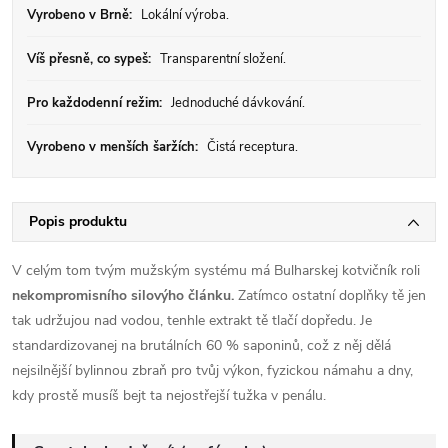
Vyrobeno v Brně:
Lokální výroba.
Víš přesně, co sypeš:
Transparentní složení.
Pro každodenní režim:
Jednoduché dávkování.
Vyrobeno v menších šaržích:
Čistá receptura.
Popis produktu
V celým tom tvým mužským systému má Bulharskej kotvičník roli
nekompromisního silovýho článku.
Zatímco ostatní doplňky tě jen
tak udržujou nad vodou, tenhle extrakt tě tlačí dopředu. Je
standardizovanej na brutálních 60 % saponinů, což z něj dělá
nejsilnější bylinnou zbraň pro tvůj výkon, fyzickou námahu a dny,
kdy prostě musíš bejt ta nejostřejší tužka v penálu.