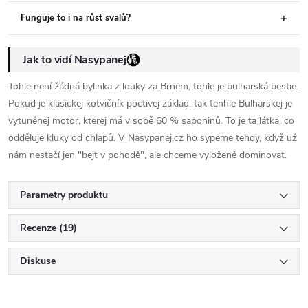
Funguje to i na růst svalů?
Jak to vidí Nasypanej
Tohle není žádná bylinka z louky za Brnem, tohle je bulharská bestie.
Pokud je klasickej kotvičník poctivej základ, tak tenhle Bulharskej je
vytuněnej motor, kterej má v sobě 60 % saponinů. To je ta látka, co
odděluje kluky od chlapů. V Nasypanej.cz ho sypeme tehdy, když už
nám nestačí jen "bejt v pohodě", ale chceme vyloženě dominovat.
Parametry produktu
Recenze (19)
Diskuse