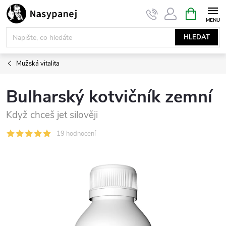
Přejít
NÁKUPNÍ
KOŠÍK
na
obsah
HLEDAT
Mužská vitalita
Bulharský kotvičník zemní
Když chceš jet silověji
19 hodnocení