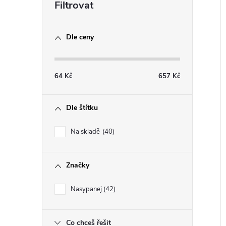
e
l
Dle ceny
í
i
64
Kč
657
Kč
Dle štítku
Na skladě
40
Značky
Nasypanej
42
Co chceš řešit