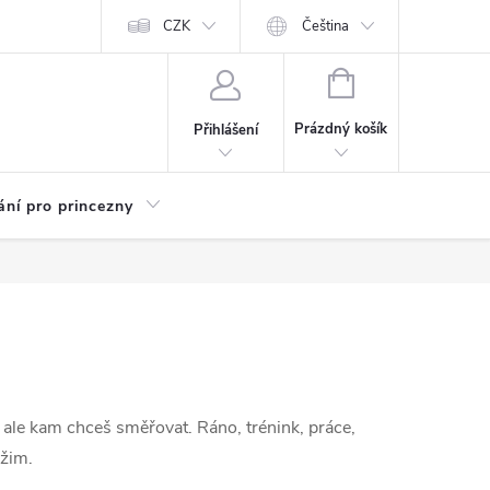
Kariéra
CZK
Čeština
NÁKUPNÍ
KOŠÍK
Prázdný košík
Přihlášení
ání pro princezny
í, ale kam chceš směřovat. Ráno, trénink, práce,
ežim.