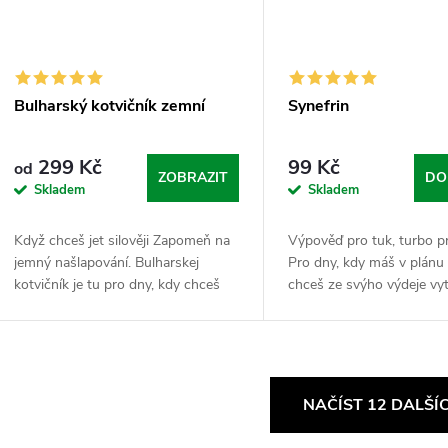
Bulharský kotvičník zemní
Synefrin
299 Kč
99 Kč
od
ZOBRAZIT
DO
Skladem
Skladem
Když chceš jet silověji Zapomeň na
Výpověď pro tuk, turbo p
jemný našlapování. Bulharskej
Pro dny, kdy máš v plánu
kotvičník je tu pro dny, kdy chceš
chceš ze svýho výdeje vyt
mít tah, kterej je sakra cítit. Sypej
maximum. Synefrin je pr
tuhle standardizovanou nálož a
nakopávač z hořkýho pom
měj...
kterej ti...
O
NAČÍST 12 DALŠÍ
v