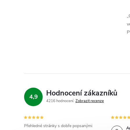
l
„
v
P
í
r
Hodnocení zákazníků
4,9
4216 hodnocení
Zobrazit recenze
Přehledné stránky s dobře popsanými
A