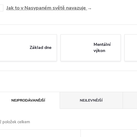
Jak to v Nasypaném světě navazuje
→
Mentální
Základ dne
výkon
Ř
NEJPRODÁVANĚJŠÍ
NEJLEVNĚJŠÍ
a
2
položek celkem
z
V