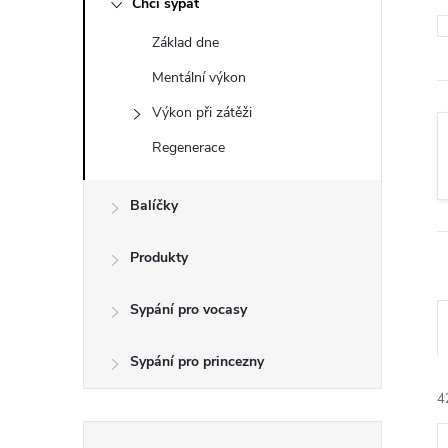
Chci sypat
t
Základ dne
r
Mentální výkon
a
Výkon při zátěži
Regenerace
n
Balíčky
n
í
Produkty
p
Sypání pro vocasy
a
Sypání pro princezny
4
n