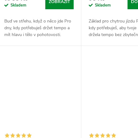
ZOBRAZIT
DO
Skladem
Skladem
Buď ve střehu, když o něco jde Pro
Základ pro chytrou jízdu 
dny, kdy potřebuješ držet tempo a
kdy potřebuješ, aby tvoje
mít hlavu i tělo v pohotovosti.
držela tempo bez zbyteč
Taurin je tvůj vnitřní stabilizátor
výpadků a záseků. Cholin j
napětí. Sypej tuhle aminokyselinu a
hráč pro tvorbu acetylcho
měj...
přenašeče,...