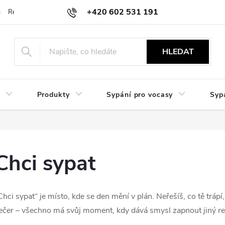
+420 602 531 191
Reklamace a vrácení
Obchodní sdělení
Hodnocení obchodu
HLEDAT
Produkty
Sypání pro vocasy
Syp
Chci sypat
Chci sypat“ je místo, kde se den mění v plán. Neřešíš, co tě tráp
ečer – všechno má svůj moment, kdy dává smysl zapnout jiný r