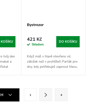
Bystrozor
421 Kč
 KOŠÍKU
DO KOŠÍKU
Skladem
ro tvůj den
Když máš v hlavě otevřeno víc
 makat a
záložek než v prohlížeči Parťák pro
řískat
dny, kdy potřebuješ zapnout hlavu,
ověřený
přestat těkat a konečně se pustit do
eranče,
toho, co před tebou leží. Kreatin,...
S
CH
1
4
t