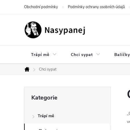
Přejít
Obchodní podmínky
Podmínky ochrany osobních údajů
na
obsah
Trápí mě
Chci sypat
Balíčky
Chci sypat
Domů
P
Přeskočit
Kategorie
kategorie
o
„
Trápí mě
s
v