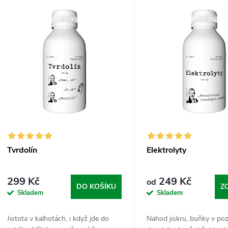
e
ý
n
p
p
s
r
p
o
r
Tvrdolín
Elektrolyty
d
o
299 Kč
249 Kč
od
u
DO KOŠÍKU
Z
Skladem
Skladem
d
k
Jistota v kalhotách, i když jde do
Nahod jiskru, buňky v po