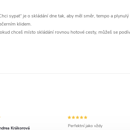
Chci sypat“ je o skládání dne tak, aby měl směr, tempo a plyn
á
ečerním klidem.
d
okud chceš místo skládání rovnou hotové cesty, můžeš se podív
a
c
p
v
k
y
Perfektní jako vždy
ndrea Krákorová