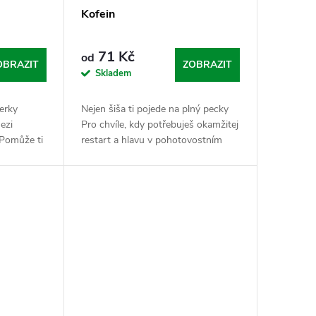
Kofein
71 Kč
od
OBRAZIT
ZOBRAZIT
Skladem
terky
Nejen šiša ti pojede na plný pecky
mezi
Pro chvíle, kdy potřebuješ okamžitej
 Pomůže ti
restart a hlavu v pohotovostním
ři
režimu „alfa“. Kofein je tvůj
ozhodujou o
nekompromisní startér, kterej tě
vykopne z...