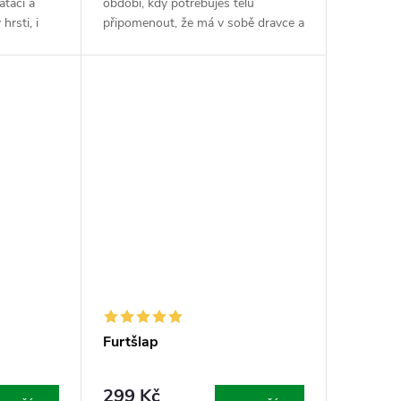
ataci a
období, kdy potřebuješ tělu
hrsti, i
připomenout, že má v sobě dravce a
onve.
nenechá se jen tak odsunout do
lizační
kouta. Kotvičník je ten správnej
impulz, kterej...
Furtšlap
299 Kč