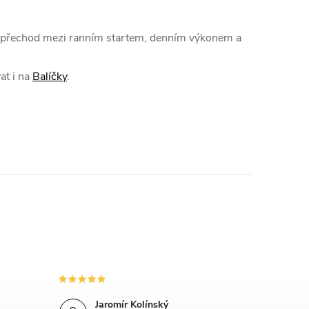
r
á
ulý přechod mezi ranním startem, denním výkonem a
n
k
at i na
Balíčky
.
o
v
á
n
í
Jaromír Kolínský