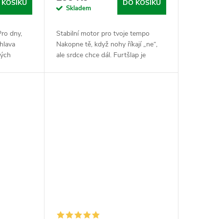
 KOŠÍKU
DO KOŠÍKU
Skladem
Pro dny,
Stabilní motor pro tvoje tempo
 hlava
Nakopne tě, když nohy říkají „ne“,
ných
ale srdce chce dál. Furtšlap je
e klíčovej
vyladěný kombo macy, zelenýho
linu -
čaje a dvou špičkových forem
hořčíku (citrátu a...