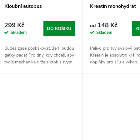
Kloubní autobus
Kreatin monohydrát
299 Kč
148 Kč
od
DO KOŠÍKU
Z
Skladem
Skladem
Budeš zase poskakovat, že ti budou
Palivo pro tvý svalový ba
gaťky padat Pro dny, kdy chceš, aby
Kreatin je absolutní král 
tvoje mechanika držela krok s tvým
doplňky pro sílu a výkon.
tempem a nebrzdila tě v rozletu.
vyždímat ze svalu ty dvě t
Kloubní autobus je nabitej vším, co...
opakování navíc, který r
tom, jestli...