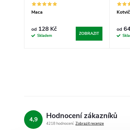
Maca
Kotvi
128 Kč
64
od
od
ZOBRAZIT
Skladem
Skl
Hodnocení zákazníků
4,9
4218 hodnocení
Zobrazit recenze