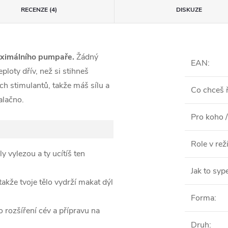
RECENZE (4)
DISKUZE
imálního pumpaře.
Žádný
EAN
:
ploty dřív, než si stihneš
ch stimulantů, takže máš sílu a
Co chceš ř
alačno.
Pro koho /
Role v re
y vylezou a ty ucítíš ten
Jak to syp
takže tvoje tělo vydrží makat dýl
Forma
:
 rozšíření cév a přípravu na
Druh
: