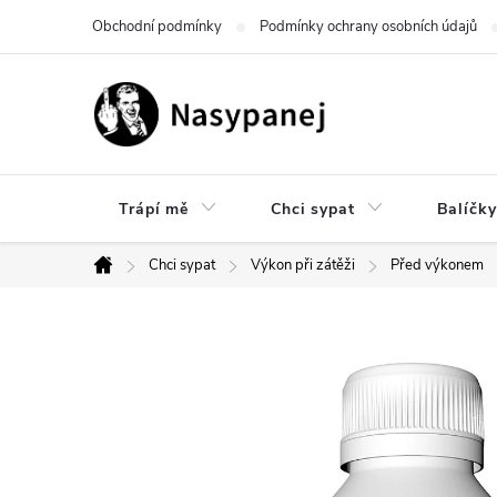
Přejít
Obchodní podmínky
Podmínky ochrany osobních údajů
na
obsah
Trápí mě
Chci sypat
Balíčky
Chci sypat
Výkon při zátěži
Před výkonem
Domů