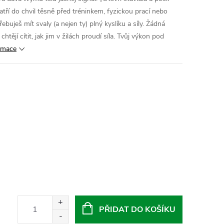
tří do chvil těsně před tréninkem, fyzickou prací nebo
řebuješ mít svaly (a nejen ty) plný kyslíku a síly. Žádná
chtějí cítit, jak jim v žilách proudí síla. Tvůj výkon pod
ormace
PŘIDAT DO KOŠÍKU