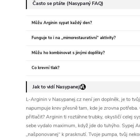
Často se ptáte (Nasypaný FAQ)
Můžu Arginin sypat každý den?
Funguje to i na „mimorestaurativní“ aktivity?
Můžu ho kombinovat s jinými doplňky?
Co krevní tlak?
Jak to vidí Nasypanej
L-Arginin v Nasypanej.cz není jen doplněk, je to tvůj 
napumpuje krev přesně tam, kde je zrovna potřeba
přitlačit? Arginin ti roztáhne trubky, okysličí celej s
sebe vydalo maximum, když jde do tuhýho. Sypej Argi
„našponovanej“ k prasknutí. Tvoje pumpa, tvůj nek