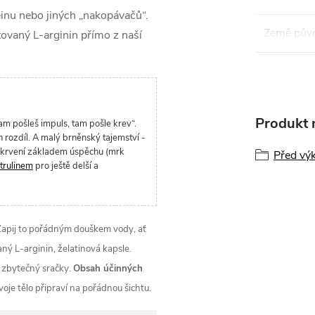
einu nebo jiných „nakopávačů“.
Země pův
ovaný L-arginin přímo z naší
Produkt n
am pošleš impuls, tam pošle krev“.
n rozdíl. A malý brněnský tajemství -
prokrvení základem úspěchu (mrk
Před vý
trulinem
pro ještě delší a
Zapij to pořádným douškem vody, ať
ý L-arginin, želatinová kapsle.
ý zbytečný sračky.
Obsah účinných
voje tělo připraví na pořádnou šichtu.