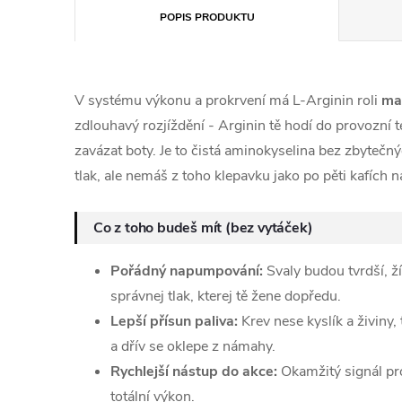
POPIS PRODUKTU
V systému výkonu a prokrvení má L-Arginin roli
max
zdlouhavý rozjíždění - Arginin tě hodí do provozní te
zavázat boty. Je to čistá aminokyselina bez zbytečný
tlak, ale nemáš z toho klepavku jako po pěti kafích n
Co z toho budeš mít (bez vytáček)
Pořádný napumpování:
Svaly budou tvrdší, žíl
správnej tlak, kterej tě žene dopředu.
Lepší přísun paliva:
Krev nese kyslík a živiny, 
a dřív se oklepe z námahy.
Rychlejší nástup do akce:
Okamžitý signál pro
totální výkon.