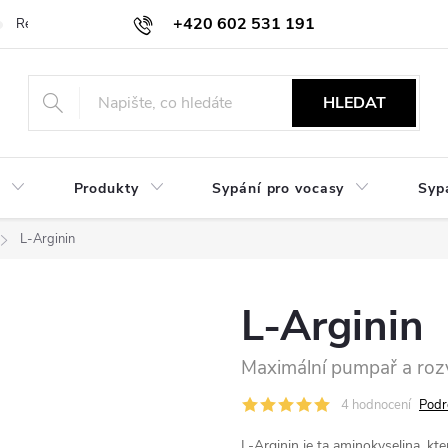
+420 602 531 191
Reklamace a vrácení
Obchodní sdělení
Hodnocení obchodu
HLEDAT
Produkty
Sypání pro vocasy
Syp
L-Arginin
L-Arginin
Maximální pumpař a roz
4 hodnocení
Podr
L-Arginin je ta aminokyselina, kte