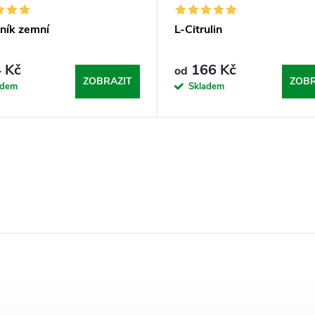
čník zemní
L-Citrulin
 Kč
166 Kč
od
ZOBRAZIT
ZOBR
adem
Skladem