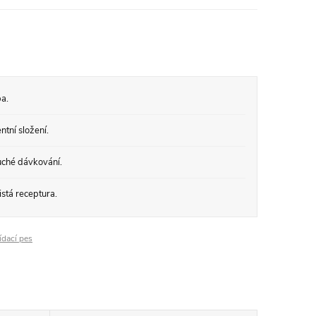
a.
tní složení.
ché dávkování.
stá receptura.
ídací pes