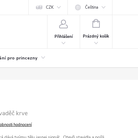
Kariéra
CZK
Čeština
NÁKUPNÍ
KOŠÍK
Prázdný košík
Přihlášení
ání pro princezny
vaděč krve
obnosti hodnocení
rá dává tvýmu tělu jasnej signál: „Otevři stavidla a pošli