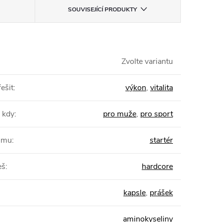
SOUVISEJÍCÍ PRODUKTY
Zvolte variantu
ešit
:
výkon
,
vitalita
 kdy
:
pro muže
,
pro sport
žimu
:
startér
eš
:
hardcore
kapsle
,
prášek
aminokyseliny