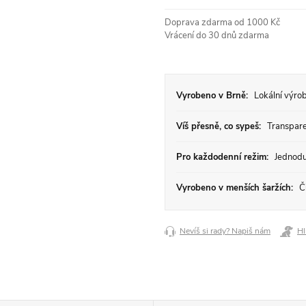
Měrná
Doprava zdarma od 1000 Kč
cena:
Vrácení do 30 dnů zdarma
Vyrobeno v Brně:
Lokální výrob
Víš přesně, co sypeš:
Transparen
Pro každodenní režim:
Jednodu
Vyrobeno v menších šaržích:
Či
Nevíš si rady? Napiš nám
Hl