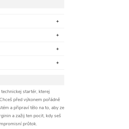
technickej startér, kterej
. Chceš před výkonem pořádně
ystém a připraví tělo na to, aby ze
nin a zažij ten pocit, kdy seš
ompromisní průtok.