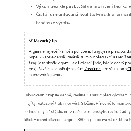
Výkon bez klepavky:
Síla a prokrvení bez kof
Čistá fermentovaná kvalita:
Přírodně ferment
brněnské výroby.
💡 Mazácký tip
Arginin je nejlepší kámoš s pohybem. Funguje na principu: „k
Sypej 2 kapsle denně, ideálně 30 minut před akcí, a uvidíš te
funguje to skvěle v gymu, ale i kdekoli jinde, kde je dobrý 
mrk). Skvěle se doplňuje s naším
Kreatinem
pro sílu nebo s
Ci
intenzivnější pumpu.
Dávkování:
2 kapsle denně, ideálně 30 minut před výkonem. 
mají ty roztažený trubky co vést.
Složení:
Přírodně fermentovan
Jednoduchý a čistý složení z našeho brněnskýho revíru, žádn
látek v denní dávce:
L-arginin 880 mg - poctivá nálož, která t