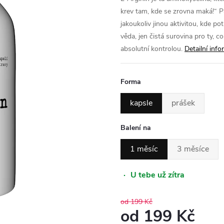
krev tam, kde se zrovna maká!“ Pa
jakoukoliv jinou aktivitou, kde pot
věda, jen čistá surovina pro ty, co 
absolutní kontrolou.
Detailní inf
Forma
kapsle
prášek
Balení na
1 měsíc
3 měsíce
·
U tebe už zítra
od 199 Kč
od
199 Kč