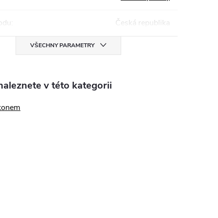
odu
:
Česká republika
VŠECHNY PARAMETRY
aleznete v této kategorii
konem