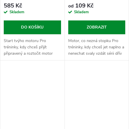
585 Kč
109 Kč
od
Skladem
Skladem
DO KOŠÍKU
ZOBRAZIT
Start tvýho motoru Pro
Motor, co nezná stopku Pro
tréninky, kdy chceš přijít
tréninky, kdy chceš jet naplno a
připravený a roztočit motor
nenechat svaly vzdát sérii dřív
ještě před první sérií.
než tvá vůle. Beta Alanin je
Předtréninkový kopanec
klíčovej hráč pro tvorbu
kombinuje tři úrovně energie,
karnosinu ve svalech, což je v...
aby tě nic...