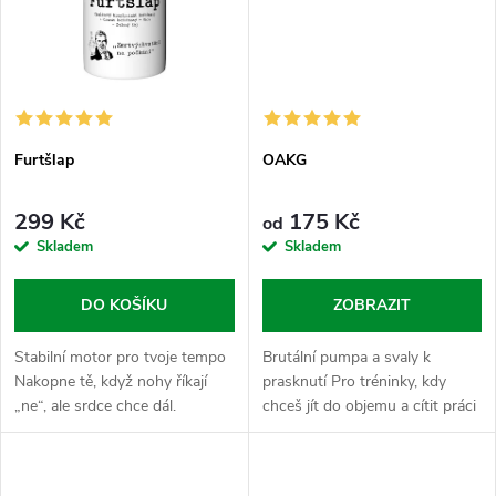
Furtšlap
OAKG
299 Kč
175 Kč
od
Skladem
Skladem
DO KOŠÍKU
ZOBRAZIT
Stabilní motor pro tvoje tempo
Brutální pumpa a svaly k
Nakopne tě, když nohy říkají
prasknutí Pro tréninky, kdy
„ne“, ale srdce chce dál.
chceš jít do objemu a cítit práci
Furtšlap je vyladěný kombo
svalů naplno, jako by ti měly
macy, zelenýho čaje a dvou
explodovat. OAKG kombinuje
špičkových forem hořčíku
L-ornitin a L-arginin - dvě...