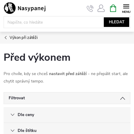
Přejít
NÁKUPNÍ
KOŠÍK
na
obsah
HLEDAT
Výkon při zátěži
Před výkonem
Pro chvíle, kdy se chceš
nastavit před zátěží
- ne přepálit start, ale
chytit správný tempo.
Filtrovat
Dle ceny
Dle štítku