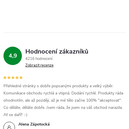
á
d
a
c
Hodnocení zákazníků
í
4,9
4216 hodnocení
p
Zobrazit recenze
r
Přehledné stránky s dobře popsanými produkty a velký výběr.
v
Komunikace obchodu rychlá a vtipná. Dodání rychlé. Produkty ráda
k
ohodnotím, ale až později, až je mé tělo začne 100% "akceptovat".
Co děláte, děláte dobře. Jsem ráda, že jsem na váš obchod narazila.
y
Ať se daří!! :-)
v
Alena Zápotocká