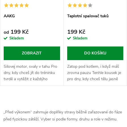
AAKG
Teplotní spalovač tuků
199 Kč
199 Kč
od
Skladem
Skladem
ZOBRAZIT
DO KOŠÍKU
Silovej motor, svaly v tahu Pro
Zatop pod kotlem, i když máš
dny, kdy chceš jít do tréninku
zrovna pauzu Tenhle kousek je
tvrdě a vytěžit z každýho
pro dny, kdy chceš tělu jasně
opakování naprostý maximum.
vysvětlit, že léto se blíží a madla
AAKG je tvoje tajná zbraň, která
lásky nejsou povinná výbava.
ti pomůže s lepším...
Zvedáme vnitřní...
O
v
„Před výkonem“ zahrnuje doplňky stravy běžně zařazované do fáze
před fyzickou zátěží. Vyber si podle formy, druhu a role v režimu.
l