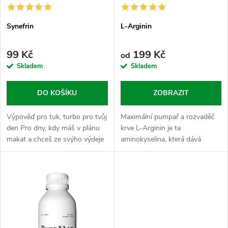
p
p
r
Synefrin
L-Arginin
r
o
99 Kč
199 Kč
od
o
Skladem
Skladem
d
d
DO KOŠÍKU
ZOBRAZIT
u
u
Výpověď pro tuk, turbo pro tvůj
Maximální pumpař a rozvaděč
k
den Pro dny, kdy máš v plánu
krve L-Arginin je ta
k
makat a chceš ze svýho výdeje
aminokyselina, která dává
t
vytřískat maximum. Synefrin je
tvýmu tělu jasnej signál: „Otevři
t
prověřený nakopávač z hořkýho
stavidla a pošli krev tam, kde se
ů
pomeranče, kterej ti...
zrovna maká!“ Patří do chvil...
ů