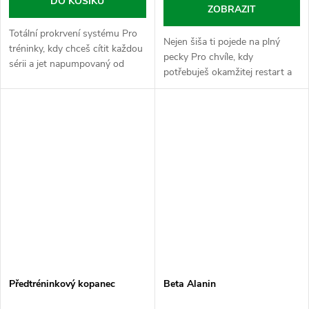
DO KOŠÍKU
ZOBRAZIT
Totální prokrvení systému Pro
Nejen šiša ti pojede na plný
tréninky, kdy chceš cítit každou
pecky Pro chvíle, kdy
sérii a jet napumpovaný od
potřebuješ okamžitej restart a
začátku do konce bez
hlavu v pohotovostním režimu
zbytečných keců. Balíček
„alfa“. Kofein je tvůj
Pumpa jak kráva kombinuje tři
nekompromisní startér, kterej
nejtěžší...
tě vykopne z...
Předtréninkový kopanec
Beta Alanin