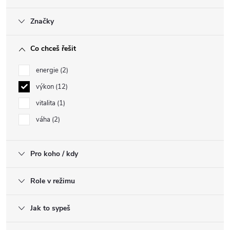
Značky
Co chceš řešit
energie
2
výkon
12
vitalita
1
váha
2
Pro koho / kdy
Role v režimu
Jak to sypeš