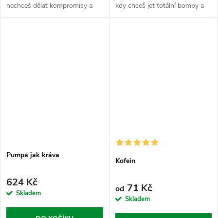
nechceš dělat kompromisy a
kdy chceš jet totální bomby a
potřebuješ jasnej signál, že se
mít jistotu, že tvoje tělo zvládne
jedou bomby. Nakopávač je tvůj
tempo i tlak bez zbytečnýho
vnitřní budíček. Sypej tuhle...
zadýchávání. Citrulin je...
Pumpa jak kráva
Kofein
624 Kč
71 Kč
od
Skladem
Skladem