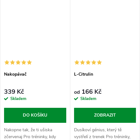
(citrátu a...
Nakopávač
L-Citrulin
339 Kč
166 Kč
od
Skladem
Skladem
DO KOŠÍKU
ZOBRAZIT
Nakopne tak, že ti ušiska
Dusíkoví génius, který tě
zčervenaj Pro tréninky, kdy
vystřelí z trenek Pro tréninky,