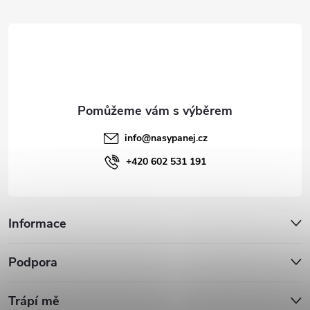
t
í
info
@
nasypanej.cz
+420 602 531 191
Informace
Podpora
Trápí mě