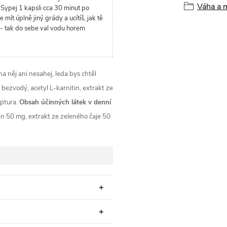
Váha a 
 Sypej 1 kapsli cca 30 minut po
ít úplně jiný grády a ucítíš, jak tě
eš - tak do sebe val vodu horem
a něj ani nesahej, leda bys chtěl
bezvodý, acetyl L-karnitin, extrakt ze
eptura.
Obsah účinných látek v denní
n 50 mg, extrakt ze zeleného čaje 50