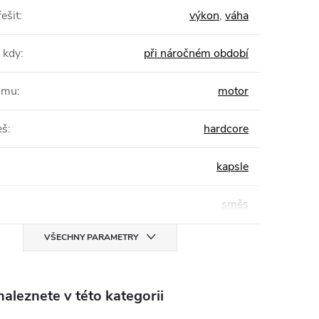
ešit
:
výkon
,
váha
 kdy
:
při náročném období
žimu
:
motor
eš
:
hardcore
kapsle
směs
VŠECHNY PARAMETRY
aleznete v této kategorii