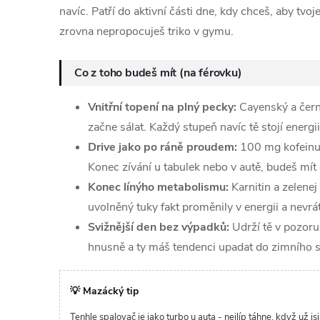
navíc. Patří do aktivní části dne, kdy chceš, aby tvoje
zrovna nepropocuješ triko v gymu.
Co z toho budeš mít (na férovku)
Vnitřní topení na plný pecky:
Cayenský a čern
začne sálat. Každý stupeň navíc tě stojí energi
Drive jako po ráně proudem:
100 mg kofeinu t
Konec zívání u tabulek nebo v autě, budeš mít 
Konec línýho metabolismu:
Karnitin a zelenej
uvolněný tuky fakt proměnily v energii a nevrát
Svižnější den bez výpadků:
Udrží tě v pozoru 
hnusně a ty máš tendenci upadat do zimního 
💡 Mazácký tip
Tenhle spalovač je jako turbo u auta - nejlíp táhne, když už js