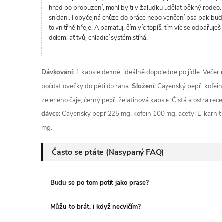
hned po probuzení, mohl by ti v žaludku udělat pěkný rodeo.
snídani. I obyčejná chůze do práce nebo venčení psa pak bude m
to vnitřně hřeje. A pamatuj, čím víc topíš, tím víc se odpařuj
dolem, ať tvůj chladicí systém stíhá.
Dávkování:
1 kapsle denně, ideálně dopoledne po jídle. Večer n
počítat ovečky do pěti do rána.
Složení:
Cayenský pepř, kofein 
zeleného čaje, černý pepř, želatinová kapsle. Čistá a ostrá rec
dávce:
Cayenský pepř 225 mg, kofein 100 mg, acetyl L-karniti
mg.
Často se ptáte (Nasypaný FAQ)
Budu se po tom potit jako prase?
Můžu to brát, i když necvičím?