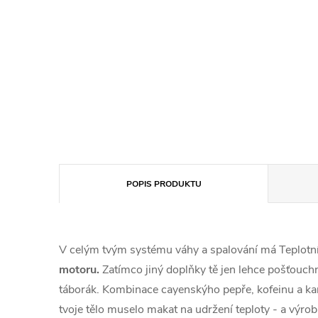
POPIS PRODUKTU
V celým tvým systému váhy a spalování má Teplotní
motoru.
Zatímco jiný doplňky tě jen lehce pošťouchn
táborák. Kombinace cayenskýho pepře, kofeinu a karn
tvoje tělo muselo makat na udržení teploty - a výroba