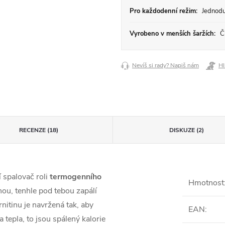
Pro každodenní režim:
Jednodu
Vyrobeno v menších šaržích:
Či
Nevíš si rady? Napiš nám
Hl
RECENZE (18)
DISKUZE (2)
 spalovač roli
termogenního
Hmotnost
ou, tenhle pod tebou zapálí
itinu je navržená tak, aby
EAN
:
 tepla, to jsou spálený kalorie