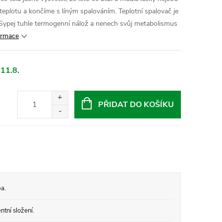
teplotu a končíme s líným spalováním. Teplotní spalovač je
 Sypej tuhle termogenní nálož a nenech svůj metabolismus
formace
 11.8.
PŘIDAT DO KOŠÍKU
a.
tní složení.