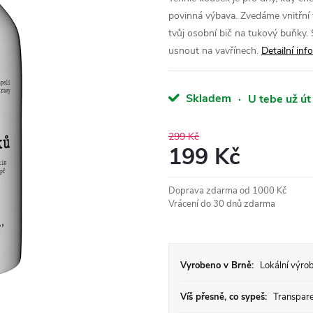
povinná výbava. Zvedáme vnitřní 
tvůj osobní bič na tukový buňky.
usnout na vavřínech.
Detailní in
Skladem
·
U tebe už út
299 Kč
199 Kč
Měrná
Doprava zdarma od 1000 Kč
cena:
Vrácení do 30 dnů zdarma
Vyrobeno v Brně:
Lokální výrob
Víš přesně, co sypeš:
Transparen