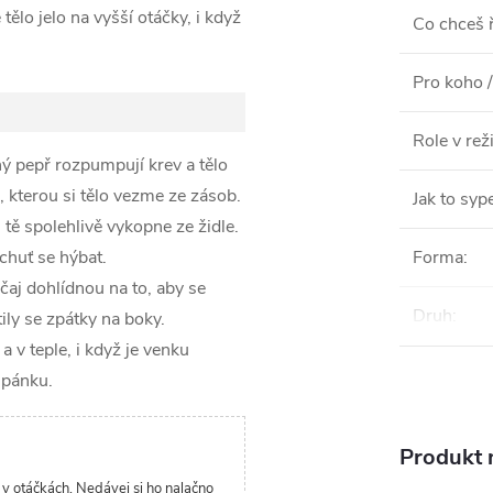
 tělo jelo na vyšší otáčky, i když
Co chceš ř
Pro koho /
Role v re
ý pepř rozpumpují krev a tělo
i, kterou si tělo vezme ze zásob.
Jak to syp
ě spolehlivě vykopne ze židle.
chuť se hýbat.
Forma
:
 čaj dohlídnou na to, aby se
Druh
:
ily se zpátky na boky.
a v teple, i když je venku
spánku.
Produkt n
i v otáčkách. Nedávej si ho nalačno