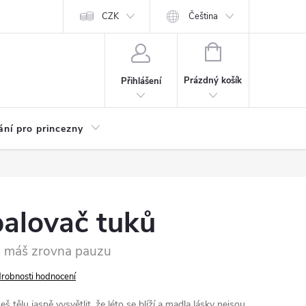
Kariéra
CZK
Čeština
NÁKUPNÍ
KOŠÍK
Prázdný košík
Přihlášení
ání pro princezny
palovač tuků
yž máš zrovna pauzu
robnosti hodnocení
š tělu jasně vysvětlit, že léto se blíží a madla lásky nejsou