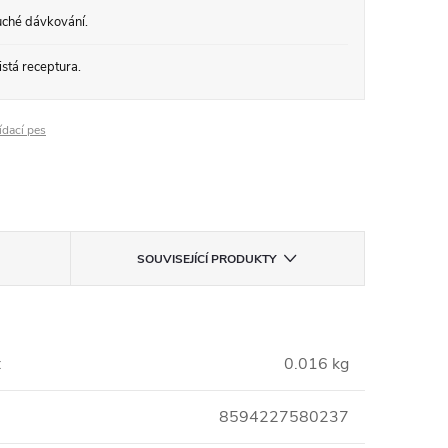
ché dávkování.
stá receptura.
ídací pes
SOUVISEJÍCÍ PRODUKTY
:
0.016 kg
8594227580237