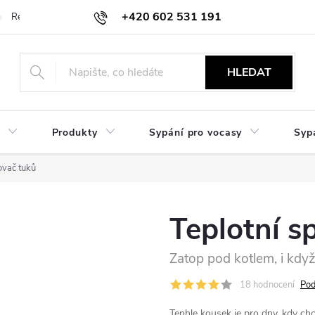
+420 602 531 191
Reklamace a vrácení
Obchodní sdělení
Hodnocení obchodu
HLEDAT
Produkty
Sypání pro vocasy
Syp
ovač tuků
Teplotní s
Zatop pod kotlem, i kd
18 hodnocení
Pod
Tenhle kousek je pro dny, kdy chce