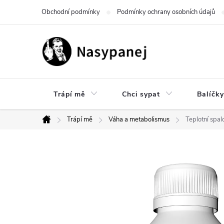
Přejít
Obchodní podmínky
Podmínky ochrany osobních údajů
na
obsah
Trápí mě
Chci sypat
Balíčky
Trápí mě
Váha a metabolismus
Teplotní spal
Domů