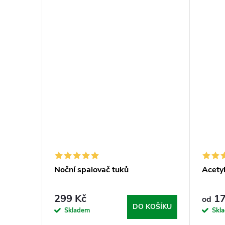
Noční spalovač tuků
Acetyl
299 Kč
17
od
DO KOŠÍKU
Skladem
Skl