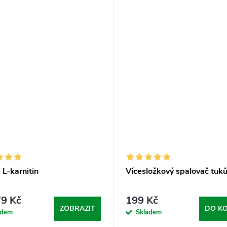
 L-karnitin
Vícesložkový spalovač tuk
9 Kč
199 Kč
ZOBRAZIT
DO KO
adem
Skladem