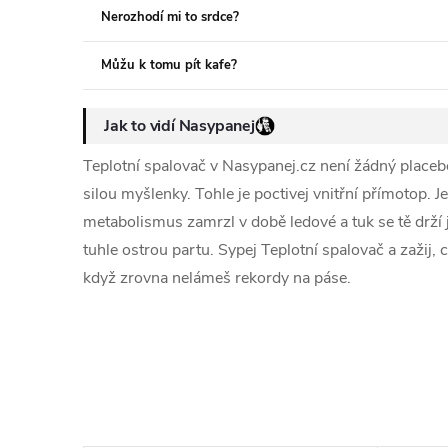
Nerozhodí mi to srdce?
Můžu k tomu pít kafe?
Jak to vidí Nasypanej
Teplotní spalovač v Nasypanej.cz není žádný placebo
silou myšlenky. Tohle je poctivej vnitřní přímotop. Je
metabolismus zamrzl v době ledové a tuk se tě drží j
tuhle ostrou partu. Sypej Teplotní spalovač a zažij,
když zrovna nelámeš rekordy na páse.