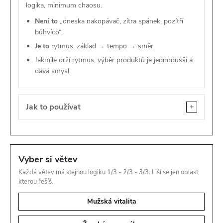
logika, minimum chaosu.
Není to
„dneska nakopávač, zítra spánek, pozítří
bůhvíco“.
Je to
rytmus: základ → tempo → směr.
Jakmile drží rytmus, výběr produktů je jednodušší a
dává smysl.
Jak to používat
Vyber si větev
Každá větev má stejnou logiku 1/3 - 2/3 - 3/3. Liší se jen oblast,
kterou řešíš.
Mužská vitalita