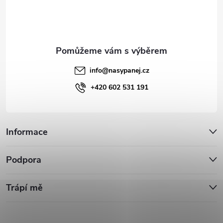
í
info
@
nasypanej.cz
+420 602 531 191
Informace
Podpora
Trápí mě