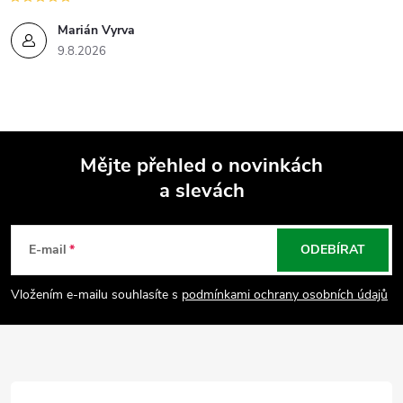
Marián Vyrva
9.8.2026
Mějte přehled o novinkách
a slevách
Z
á
E-mail
ODEBÍRAT
p
Vložením e-mailu souhlasíte s
podmínkami ochrany osobních údajů
a
t