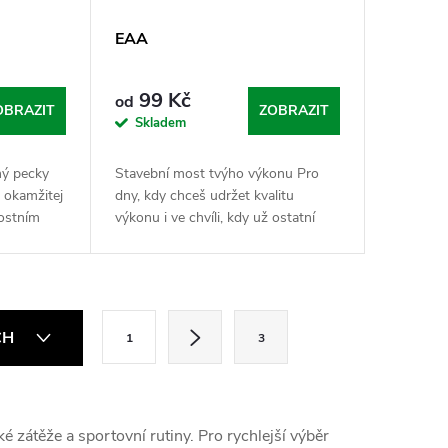
EAA
99 Kč
od
OBRAZIT
ZOBRAZIT
Skladem
lný pecky
Stavební most tvýho výkonu Pro
š okamžitej
dny, kdy chceš udržet kvalitu
vostním
výkonu i ve chvíli, kdy už ostatní
ůj
zpomalují a hledají ručník. EAA
erej tě
(esenciální aminokyseliny) jsou v
Nasypaným...
S
CH
1
3
t
r
á
é zátěže a sportovní rutiny. Pro rychlejší výběr