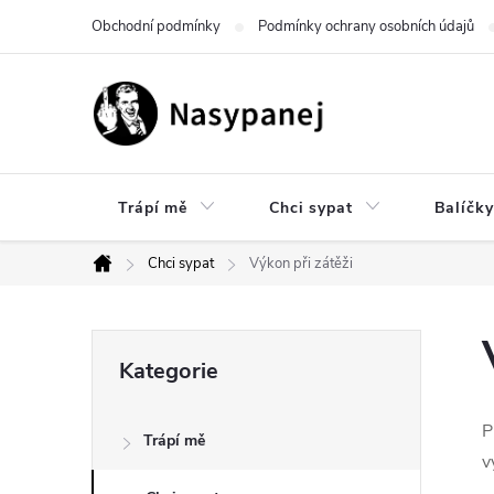
Přejít
Obchodní podmínky
Podmínky ochrany osobních údajů
na
obsah
Trápí mě
Chci sypat
Balíčky
Chci sypat
Výkon při zátěži
Domů
P
Přeskočit
Kategorie
kategorie
o
P
Trápí mě
s
v