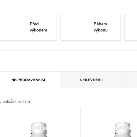
Před
Během
výkonem
výkonu
Ř
NEJPRODÁVANĚJŠÍ
NEJLEVNĚJŠÍ
a
5
položek celkem
z
V
e
ý