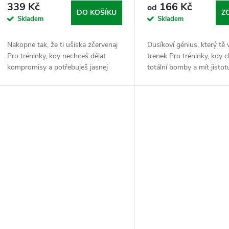
339 Kč
166 Kč
od
DO KOŠÍKU
Z
Skladem
Skladem
Nakopne tak, že ti ušiska zčervenaj
Dusíkoví génius, který tě v
Pro tréninky, kdy nechceš dělat
trenek Pro tréninky, kdy c
kompromisy a potřebuješ jasnej
totální bomby a mít jistot
signál, že se jedou bomby.
tělo zvládne tempo i tlak 
Nakopávač je tvůj vnitřní budíček.
zbytečnýho zadýchávání. C
Sypej tuhle...
je...