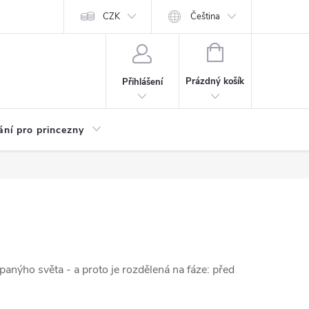
Kariéra
CZK
Čeština
NÁKUPNÍ
KOŠÍK
Prázdný košík
Přihlášení
ání pro princezny
ypanýho světa - a proto je rozdělená na fáze: před