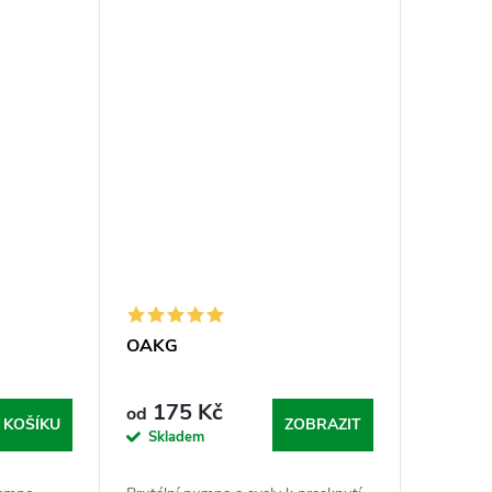
eranče,
opakování navíc, který rozhodujou o
tom, jestli...
OAKG
175 Kč
od
 KOŠÍKU
ZOBRAZIT
Skladem