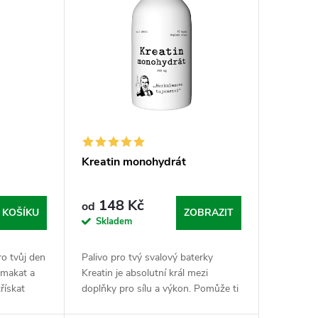
Kreatin monohydrát
148 Kč
od
 KOŠÍKU
ZOBRAZIT
Skladem
ro tvůj den
Palivo pro tvý svalový baterky
 makat a
Kreatin je absolutní král mezi
řískat
doplňky pro sílu a výkon. Pomůže ti
ověřený
vyždímat ze svalu ty dvě tři