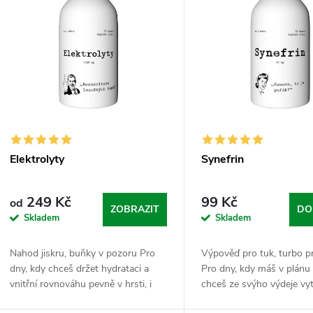
n
p
p
s
r
p
o
r
Elektrolyty
Synefrin
d
o
249 Kč
99 Kč
od
u
ZOBRAZIT
DO
Skladem
Skladem
d
k
Nahod jiskru, buňky v pozoru Pro
Výpověď pro tuk, turbo p
u
dny, kdy chceš držet hydrataci a
Pro dny, kdy máš v plánu
t
vnitřní rovnováhu pevně v hrsti, i
chceš ze svýho výdeje vyt
k
když ze tebe leje jako z konve.
maximum. Synefrin je pr