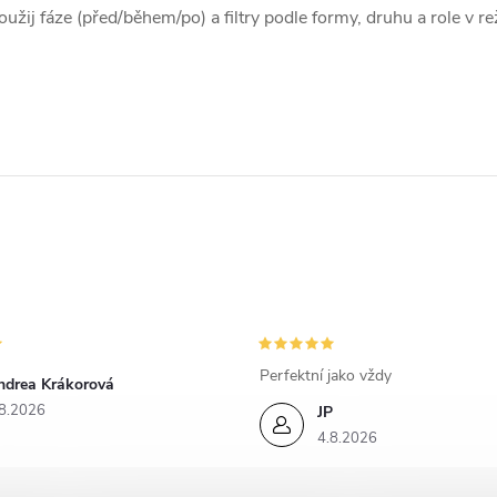
á
oužij fáze (před/během/po) a filtry podle formy, druhu a role v r
d
a
c
p
v
k
Perfektní jako vždy
ndrea Krákorová
y
8.2026
JP
v
4.8.2026
ý