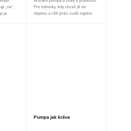
tempo
Brutální pumpa a svaly k prasknutí
jí „ne“,
Pro tréninky, kdy chceš jít do
p je
objemu a cítit práci svalů naplno,
lenýho
jako by ti měly explodovat. OAKG
orem
kombinuje L-ornitin a L-arginin -
dvě...
Pumpa jak kráva