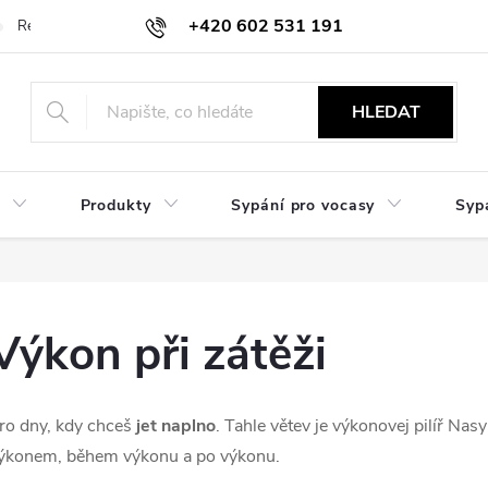
+420 602 531 191
Reklamace a vrácení
Obchodní sdělení
Hodnocení obchodu
HLEDAT
Produkty
Sypání pro vocasy
Syp
Výkon při zátěži
ro dny, kdy chceš
jet naplno
. Tahle větev je výkonovej pilíř Nas
ýkonem, během výkonu a po výkonu.