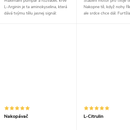
Maximální pumpař a rozvaděč krve
Stabilní motor pro tvoje 
L-Arginin je ta aminokyselina, která
Nakopne tě, když nohy říka
dává tvýmu tělu jasnej signál:
ale srdce chce dál. Furtšla
„Otevři stavidla a pošli krev tam,
vyladěný kombo macy, ze
kde se zrovna maká!“ Patří do
čaje a dvou špičkových f
chvil...
hořčíku (citrátu a...
Nakopávač
L-Citrulin