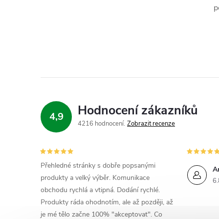
p
í
Hodnocení zákazníků
r
4,9
4216 hodnocení
Zobrazit recenze
Přehledné stránky s dobře popsanými
A
produkty a velký výběr. Komunikace
6.
obchodu rychlá a vtipná. Dodání rychlé.
Produkty ráda ohodnotím, ale až později, až
je mé tělo začne 100% "akceptovat". Co