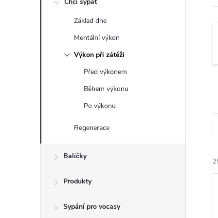
Chci sypat
t
Základ dne
r
Mentální výkon
a
Výkon při zátěži
Před výkonem
n
Během výkonu
n
Po výkonu
í
Regenerace
p
Balíčky
2
a
Produkty
n
Sypání pro vocasy