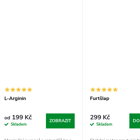
ů
Elektrolyty jsou tvůj stabilizační
nakopávač z hořkýho pom
t
základ,...
kterej ti...
ů
L-Arginin
Furtšlap
199 Kč
299 Kč
od
ZOBRAZIT
DO
Skladem
Skladem