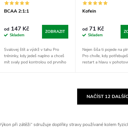
BCAA 2:1:1
Kofein
147 Kč
71 Kč
od
od
ZOBRAZIT
Z
Skladem
Skladem
Svalovej štít a výdrž v tahu Pro
Nejen šiša ti pojede na p
tréninky, kdy jedeš naplno a chceš
Pro chvíle, kdy potřebuje
mít svaly pod kontrolou od prvního
restart a hlavu v pohoto
zahřátí až po poslední kapku potu.
režimu „alfa“. Kofein je tv
BCAA jsou esenciální
nekompromisní startér, kt
aminokyseliny...
vykopne z...
O
NAČÍST 12 DALŠÍ
v
Výkon při zátěži“ sdružuje doplňky stravy používané kolem fyzick