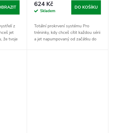
624 Kč
OBRAZIT
DO KOŠÍKU
Skladem
ystřelí z
Totální prokrvení systému Pro
hceš jet
tréninky, kdy chceš cítit každou sérii
u, že tvoje
a jet napumpovaný od začátku do
bez
konce bez zbytečných keců. Balíček
itrulin
Pumpa jak kráva kombinuje tři
nejtěžší...