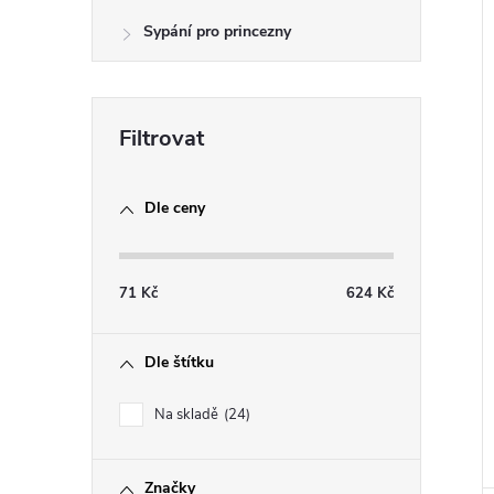
e
Sypání pro princezny
í
l
i
Dle ceny
71
Kč
624
Kč
Dle štítku
Na skladě
24
Značky