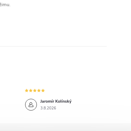
n
ežimu.
k
o
v
á
n
í
Jaromír Kolínský
3.8.2026