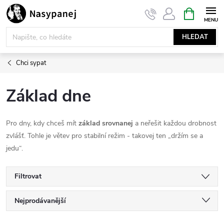
Přejít
NÁKUPNÍ
KOŠÍK
na
obsah
HLEDAT
Chci sypat
Základ dne
Pro dny, kdy chceš mít
základ srovnanej
a neřešit každou drobnost
zvlášť. Tohle je větev pro stabilní režim - takovej ten „držím se a
jedu“.
Filtrovat
Ř
Nejprodávanější
Nejlevnější