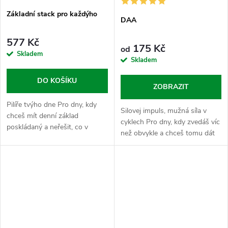
Základní stack pro každýho
DAA
577 Kč
175 Kč
od
Skladem
Skladem
DO KOŠÍKU
ZOBRAZIT
Pilíře tvýho dne Pro dny, kdy
Silovej impuls, mužná síla v
chceš mít denní základ
cyklech Pro dny, kdy zvedáš víc
poskládaný a neřešit, co v
než obvykle a chceš tomu dát
rutině chybí. Základní stack
jasnej, agresivní směr. DAA je
kombinuje tři stálice, který tvoří
prověřený nástroj pro každýho,
neprůstřelnej fundament pro
kdo jede silově náročnej...
tvůj...