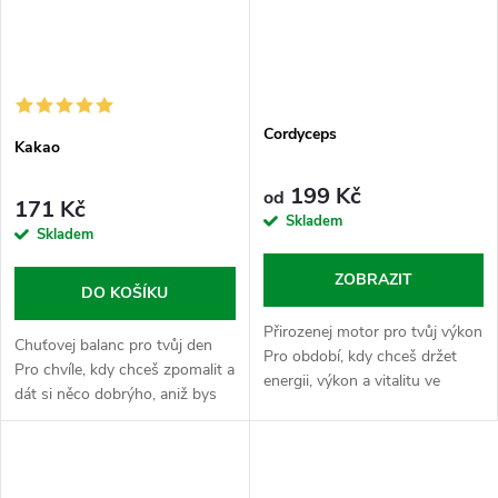
Cordyceps
Kakao
199 Kč
od
171 Kč
Skladem
Skladem
ZOBRAZIT
DO KOŠÍKU
Přirozenej motor pro tvůj výkon
Chuťovej balanc pro tvůj den
Pro období, kdy chceš držet
Pro chvíle, kdy chceš zpomalit a
energii, výkon a vitalitu ve
dát si něco dobrýho, aniž bys
stabilním tempu, aniž bys po
totálně rozhodil svůj denní
obědě hledal nejbližší postel.
režim. Kakao má v Nasypaným
Cordyceps je v Nasypaným...
světě roli rituálu, kterej...