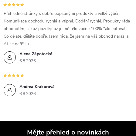
v
Přehledné stránky s dobře popsanými produkty a velký výběr.
k
Komunikace obchodu rychlá a vtipná. Dodání rychlé. Produkty ráda
ohodnotím, ale až později, až je mé tělo začne 100% "akceptovat".
y
Co děláte, děláte dobře. Jsem ráda, že jsem na váš obchod narazila.
v
Ať se daří!! :-)
Alena Zápotocká
ý
6.8.2026
p
i
Andrea Krákorová
s
6.8.2026
u
Mějte přehled o novinkách