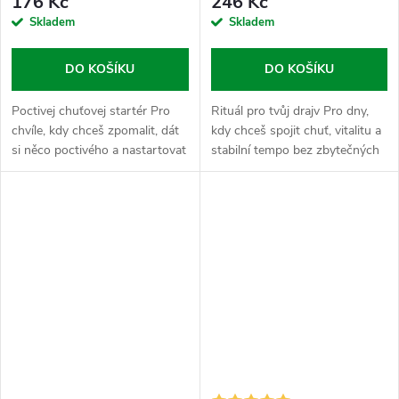
176 Kč
246 Kč
Skladem
Skladem
DO KOŠÍKU
DO KOŠÍKU
Poctivej chuťovej startér Pro
Rituál pro tvůj drajv Pro dny,
chvíle, kdy chceš zpomalit, dát
kdy chceš spojit chuť, vitalitu a
si něco poctivého a nastartovat
stabilní tempo bez zbytečných
den vlastním tempem bez
extrémů. Maca Kakao je v
zbytečného cukru a nesmyslů.
Nasypaným světě ten pravej
Holandské kakao hraje v...
chuťovej motor, kterej ti...