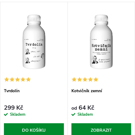
a
V
Nejdražší
z
ý
Abecedně
e
p
n
i
í
s
p
p
r
Tvrdolín
Kotvičník zemní
r
o
299 Kč
64 Kč
od
o
Skladem
Skladem
d
d
DO KOŠÍKU
ZOBRAZIT