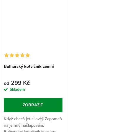
Bulharský kotvičník zemní
299 Kč
od
Skladem
ZOBRAZIT
Když chceš jet silověji Zapomeň
na jemný našlapování.
Bulharskej kotvičník je tu pro