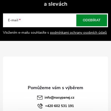
a slevách
Z
á
E-mail
ODEBÍRAT
p
Vložením e-mailu souhlasíte s
podmínkami ochrany osobních údajů
a
t
í
info
@
nasypanej.cz
+420 602 531 191