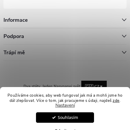
Informace
Podpora
Trápí mě
Dva státy. Jeden Nasypanej svět.
🇨🇿 CZ
▼
Používáme cookies, aby web fungoval jak má a mohli jsme ho
dál zlepšovat. Více o tom, jak pracujeme s údaji, najdeš
zde
.
Nastavení
Copyright 2026
Nasypanej.cz
. Všechna práva vyhrazena.
Upravit
Souhlasím
nastavení cookies
Vytvořil Shoptet