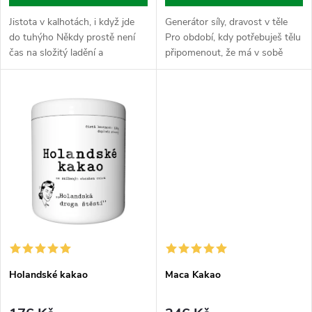
u
u
Jistota v kalhotách, i když jde
Generátor síly, dravost v těle
k
do tuhýho Někdy prostě není
Pro období, kdy potřebuješ tělu
k
čas na složitý ladění a
připomenout, že má v sobě
t
vysvětlování. Potřebuješ, aby
dravce a nenechá se jen tak
t
krev tekla přesně tam, kam má,
odsunout do kouta. Kotvičník je
ů
a tvůj drajv tě nenechal ve...
ten správnej impulz, kterej...
ů
Holandské kakao
Maca Kakao