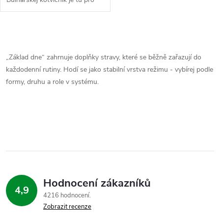
dny, kdy chceš mít tah, kterej je
sakra cítit. Sypej tuhle
standardizovanou nálož a měj...
O
v
„Základ dne“ zahrnuje doplňky stravy, které se běžně zařazují do
každodenní rutiny. Hodí se jako stabilní vrstva režimu - vybírej podle
l
formy, druhu a role v systému.
á
d
a
c
í
Hodnocení zákazníků
4,9
p
4216 hodnocení
Zobrazit recenze
r