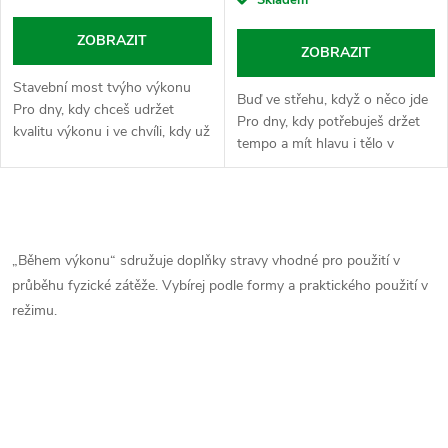
Skladem
ZOBRAZIT
ZOBRAZIT
Stavební most tvýho výkonu
Buď ve střehu, když o něco jde
Pro dny, kdy chceš udržet
Pro dny, kdy potřebuješ držet
kvalitu výkonu i ve chvíli, kdy už
tempo a mít hlavu i tělo v
ostatní zpomalují a hledají
pohotovosti. Taurin je tvůj
ručník. EAA (esenciální
vnitřní stabilizátor napětí. Sypej
aminokyseliny) jsou v
tuhle aminokyselinu a měj...
O
Nasypaným...
v
„Během výkonu“ sdružuje doplňky stravy vhodné pro použití v
průběhu fyzické zátěže. Vybírej podle formy a praktického použití v
l
režimu.
á
d
a