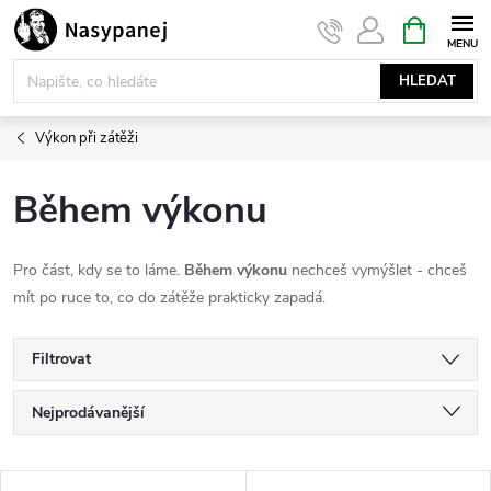
Přejít
NÁKUPNÍ
KOŠÍK
na
obsah
HLEDAT
Výkon při zátěži
Během výkonu
Pro část, kdy se to láme.
Během výkonu
nechceš vymýšlet - chceš
mít po ruce to, co do zátěže prakticky zapadá.
Filtrovat
Ř
Nejprodávanější
a
Nejlevnější