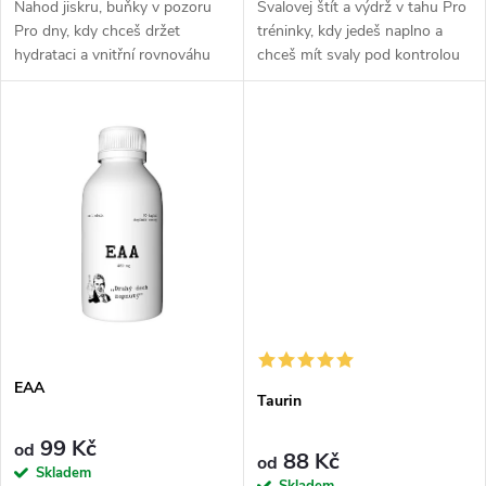
u
Nahod jiskru, buňky v pozoru
Svalovej štít a výdrž v tahu Pro
k
Pro dny, kdy chceš držet
tréninky, kdy jedeš naplno a
k
hydrataci a vnitřní rovnováhu
chceš mít svaly pod kontrolou
t
pevně v hrsti, i když ze tebe leje
od prvního zahřátí až po
t
jako z konve. Elektrolyty jsou
poslední kapku potu. BCAA
ů
tvůj stabilizační základ,...
jsou esenciální aminokyseliny...
ů
EAA
Taurin
99 Kč
od
88 Kč
od
Skladem