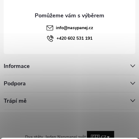
info
@
nasypanej.cz
+420 602 531 191
Informace
Podpora
Trápí mě
Dva státy. Jeden Nasypanej svět.
🇨🇿 CZ
▼