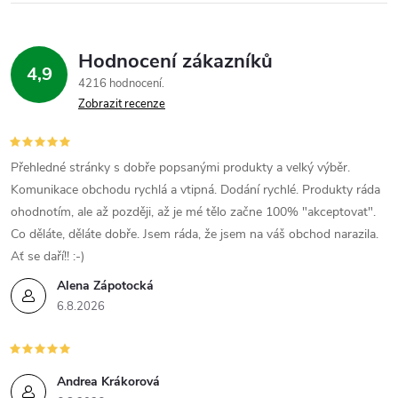
c
í
Hodnocení zákazníků
4,9
p
4216 hodnocení
Zobrazit recenze
r
v
Přehledné stránky s dobře popsanými produkty a velký výběr.
k
Komunikace obchodu rychlá a vtipná. Dodání rychlé. Produkty ráda
ohodnotím, ale až později, až je mé tělo začne 100% "akceptovat".
y
Co děláte, děláte dobře. Jsem ráda, že jsem na váš obchod narazila.
v
Ať se daří!! :-)
Alena Zápotocká
ý
6.8.2026
p
i
Andrea Krákorová