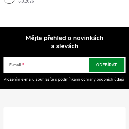
s
6.8.2026
u
Mějte přehled o novinkách
a slevách
Z
á
E-mail
ODEBÍRAT
p
Vložením e-mailu souhlasíte s
podmínkami ochrany osobních údajů
a
t
í