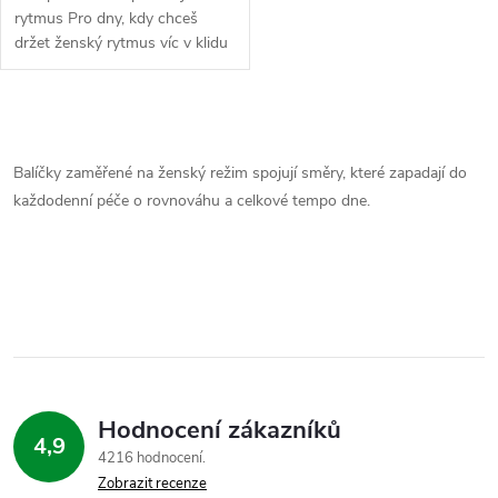
u
k
rytmus Pro dny, kdy chceš
držet ženský rytmus víc v klidu
k
a jet podle vlastního tempa bez
t
zbytečnýho napětí. Ženská
t
pohoda je kombinace tří
O
ů
doplňků,...
ů
v
Balíčky zaměřené na ženský režim spojují směry, které zapadají do
každodenní péče o rovnováhu a celkové tempo dne.
l
á
d
a
c
Hodnocení zákazníků
í
4,9
4216 hodnocení
p
Zobrazit recenze