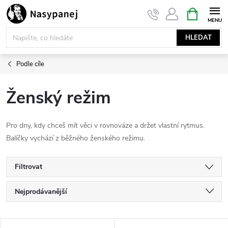
Přejít
NÁKUPNÍ
KOŠÍK
na
obsah
HLEDAT
Podle cíle
Ženský režim
Pro dny, kdy chceš mít věci v rovnováze a držet vlastní rytmus.
Balíčky vychází z běžného ženského režimu.
Filtrovat
Ř
Nejprodávanější
a
Nejlevnější