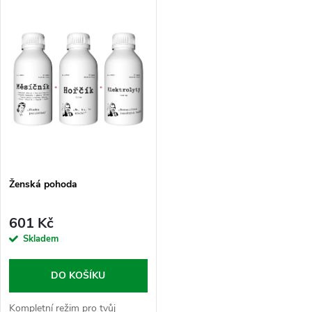
V
Nejdražší
z
ý
Abecedně
e
p
n
i
í
s
p
p
Ženská pohoda
r
r
o
601 Kč
o
Skladem
d
d
DO KOŠÍKU
u
Kompletní režim pro tvůj