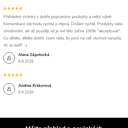
r
Přehledné stránky s dobře popsanými produkty a velký výběr.
v
Komunikace obchodu rychlá a vtipná. Dodání rychlé. Produkty ráda
k
ohodnotím, ale až později, až je mé tělo začne 100% "akceptovat".
Co děláte, děláte dobře. Jsem ráda, že jsem na váš obchod narazila.
y
Ať se daří!! :-)
v
Alena Zápotocká
6.8.2026
ý
p
Andrea Krákorová
i
6.8.2026
s
u