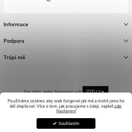
Informace
Podpora
Trápí mě
Dva státy. Jeden Nasypanej svět.
🇨🇿 CZ
▼
Používáme cookies, aby web fungoval jak má a mohli jsme ho
dál zlepšovat. Více o tom, jak pracujeme s údaji, najdeš
zde
.
Nastavení
Copyright 2026
Nasypanej.cz
. Všechna práva vyhrazena.
Upravit
Souhlasím
nastavení cookies