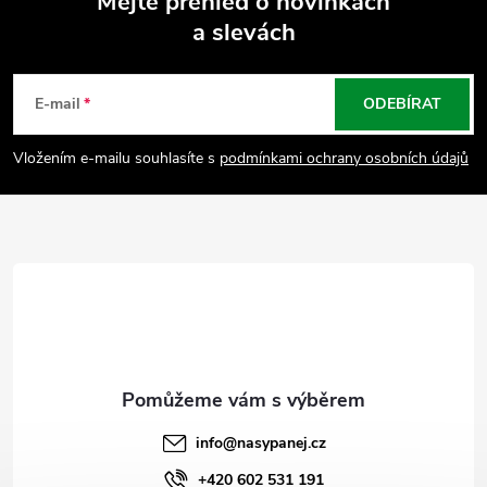
Mějte přehled o novinkách
a slevách
Z
á
E-mail
ODEBÍRAT
p
Vložením e-mailu souhlasíte s
podmínkami ochrany osobních údajů
a
t
í
info
@
nasypanej.cz
+420 602 531 191