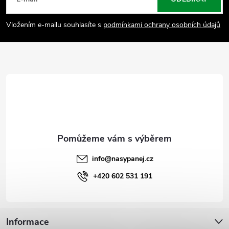
á
p
Vložením e-mailu souhlasíte s
podmínkami ochrany osobních údajů
a
t
í
info
@
nasypanej.cz
+420 602 531 191
Informace