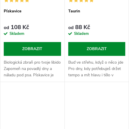
Pískavice
Taurin
108 Kč
88 Kč
od
od
Skladem
Skladem
ZOBRAZIT
ZOBRAZIT
Biologická zbraň pro tvoje libido
Buď ve střehu, když o něco jde
Zapomeň na povadlý dny a
Pro dny, kdy potřebuješ držet
náladu pod psa. Pískavice je
tempo a mít hlavu i tělo v
tvůj vnitřní kormidelník, kterej ti
pohotovosti. Taurin je tvůj
srovná testosteron i chuť do
vnitřní stabilizátor napětí. Sypej
života do latě. Sypej...
tuhle aminokyselinu a měj...