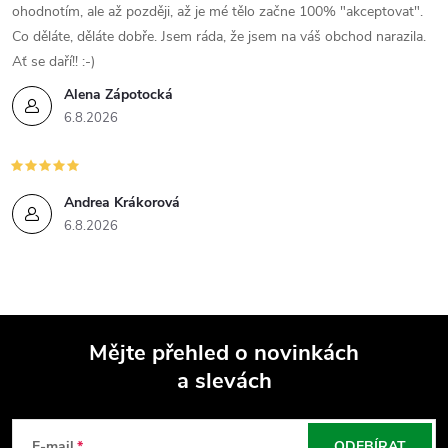
i
ohodnotím, ale až později, až je mé tělo začne 100% "akceptovat".
Co děláte, děláte dobře. Jsem ráda, že jsem na váš obchod narazila.
s
Ať se daří!! :-)
u
Alena Zápotocká
6.8.2026
Andrea Krákorová
6.8.2026
Mějte přehled o novinkách
a slevách
Z
E-mail
ODEBÍRAT