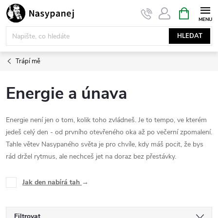
Přejít
NÁKUPNÍ
KOŠÍK
na
obsah
HLEDAT
Trápí mě
Energie a únava
Energie není jen o tom, kolik toho zvládneš. Je to tempo, ve kterém
jedeš celý den - od prvního otevřeného oka až po večerní zpomalení.
Tahle větev Nasypaného světa je pro chvíle, kdy máš pocit, že bys
rád držel rytmus, ale nechceš jet na doraz bez přestávky.
Jak den nabírá tah
→
Filtrovat