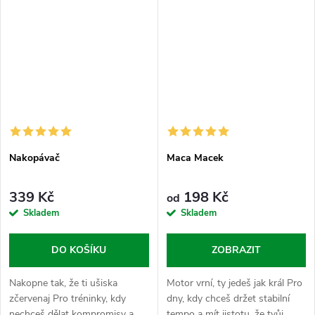
Nakopávač
Maca Macek
339 Kč
198 Kč
od
Skladem
Skladem
DO KOŠÍKU
ZOBRAZIT
Nakopne tak, že ti ušiska
Motor vrní, ty jedeš jak král Pro
zčervenaj Pro tréninky, kdy
dny, kdy chceš držet stabilní
nechceš dělat kompromisy a
tempo a mít jistotu, že tvůj