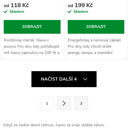
118 Kč
199 Kč
od
od
Skladem
Skladem
ZOBRAZIT
ZOBRAZIT
Rostlinnej startér, hlava v
Energetickej a nervovej základ
pozoru Pro dny, kdy potřebuješ
Pro dny, kdy chceš držet
mít hlavu zapnutou na 100 % a
energii, tempo a mentální
odmítáš se zdržovat pomalým
stabilitu od rána do večera bez
rozjezdem. Guarana je přírodní
zbytečných výpadků. B-
nálož kofeinu přímo ze semen...
komplex v Nasypaným světě
O
hraje roli...
NAČÍST DALŠÍ 4
v
l
S
1
2
t
á
r
d
á
Když se sedne denní rytmus, často se snáz skládá výkon,