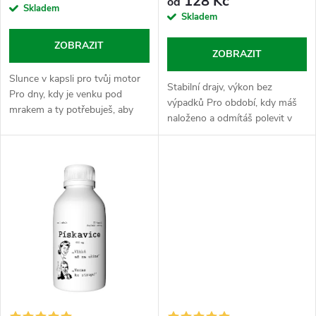
o
128 Kč
od
o
Skladem
Skladem
d
d
ZOBRAZIT
ZOBRAZIT
u
u
Slunce v kapsli pro tvůj motor
Stabilní drajv, výkon bez
k
Pro dny, kdy je venku pod
výpadků Pro období, kdy máš
mrakem a ty potřebuješ, aby
k
naloženo a odmítáš polevit v
tvoje tělo šlapalo jako hodinky.
t
práci, v gymu nebo kdekoli
Vitamín D3 je malej krok pro
t
jinde. Maca funguje jako tvůj
člověka, ale velkej skok pro...
ů
vytrvalej parťák, kterej ti kryje...
ů