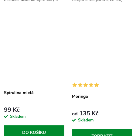
potřebuješ jasnej signál, že se
motor běží bez zadrhávání od
jedou bomby. Nakopávač je tvůj
rána až do večera. Maca Macek
vnitřní budíček. Sypej tuhle...
je tvůj vnitřní...
Spirulina mletá
Moringa
99 Kč
135 Kč
od
Skladem
Skladem
DO KOŠÍKU