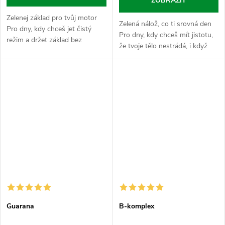
ZOBRAZIT
Zelenej základ pro tvůj motor
Zelená nálož, co ti srovná den
Pro dny, kdy chceš jet čistý
Pro dny, kdy chceš mít jistotu,
režim a držet základ bez
že tvoje tělo nestrádá, i když
zbytečností a chemických
zrovna nestíháš hlídat každou
nesmyslů. Spirulina je jedna z
porci zeleniny na talíři. Moringa
nejstarších forem života na
je nabitá...
Zemi a v...
Guarana
B-komplex