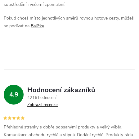
a
n
soustředění i večerní zpomalení.
k
c
Pokud chceš místo jednotlivých směrů rovnou hotové cesty, můžeš
o
se podívat na
Balíčky
.
í
v
á
p
n
r
í
v
k
Hodnocení zákazníků
y
4,9
4216 hodnocení
v
Zobrazit recenze
ý
p
Přehledné stránky s dobře popsanými produkty a velký výběr.
Komunikace obchodu rychlá a vtipná. Dodání rychlé. Produkty ráda