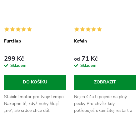
Furtšlap
Kofein
299 Kč
71 Kč
od
Skladem
Skladem
DO KOŠÍKU
ZOBRAZIT
Stabilní motor pro tvoje tempo
Nejen šiša ti pojede na plný
Nakopne tě, když nohy říkají
pecky Pro chvíle, kdy
„ne“, ale srdce chce dál.
potřebuješ okamžitej restart a
Furtšlap je vyladěný kombo
hlavu v pohotovostním režimu
macy, zelenýho čaje a dvou
„alfa“. Kofein je tvůj
špičkových forem hořčíku
nekompromisní startér, kterej
(citrátu a...
tě vykopne z...