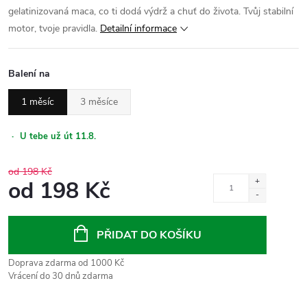
gelatinizovaná maca, co ti dodá výdrž a chuť do života. Tvůj stabilní
motor, tvoje pravidla.
Detailní informace
Balení na
1 měsíc
3 měsíce
·
U tebe už út 11.8.
od 198 Kč
od
198 Kč
Měrná
cena:
PŘIDAT DO KOŠÍKU
Doprava zdarma od 1000 Kč
Vrácení do 30 dnů zdarma