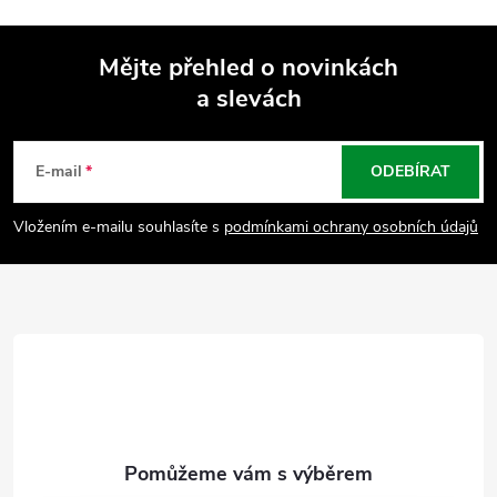
Mějte přehled o novinkách
a slevách
Z
á
E-mail
ODEBÍRAT
p
Vložením e-mailu souhlasíte s
podmínkami ochrany osobních údajů
a
t
í