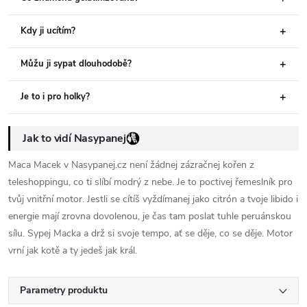
Kdy ji ucítím?
Můžu ji sypat dlouhodobě?
Je to i pro holky?
Jak to vidí Nasypanej
Maca Macek v Nasypanej.cz není žádnej zázračnej kořen z
teleshoppingu, co ti slíbí modrý z nebe. Je to poctivej řemeslník pro
tvůj vnitřní motor. Jestli se cítíš vyždímanej jako citrón a tvoje libido i
energie mají zrovna dovolenou, je čas tam poslat tuhle peruánskou
sílu. Sypej Macka a drž si svoje tempo, ať se děje, co se děje. Motor
vrní jak kotě a ty jedeš jak král.
Parametry produktu