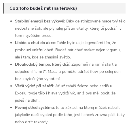
Co z toho budeš mít (na férovku)
Stabilní energii bez výkyvů:
Díky gelatinizované mace tvý tělo
nedostane šok, ale plynulej přísun vitality, kterej tě podrží i v
tom největším presu.
Libido a chuť do akce:
Tahle bylinka je legendární tím, že
probouzí vnitřní oheň. Budeš mít chuť makat nejen v gymu,
ale i tam, kde se zhasíná světlo.
Dlouhodobý tempo, který drží:
Zapomeň na ranní start a
odpolední "smrt". Maca ti pomůže udržet flow po celej den
bez zbytečnýho vyhoření.
Větší výdrž při zátěži:
Ať už taháš železo nebo sedíš u
Excelu, tvoje tělo i hlava vydrží víc, aniž bys měl pocit, že
jedeš na dluh.
Pevnej střed systému:
Je to základ, na kterej můžeš nabalit
jakýkoliv další sypání podle toho, jestli chceš zrovna pálit tuky
nebo drtit rekordy.