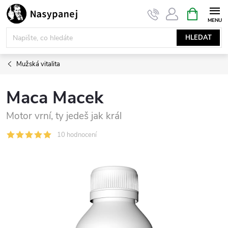
Přejít
NÁKUPNÍ
KOŠÍK
na
obsah
HLEDAT
Mužská vitalita
Maca Macek
Motor vrní, ty jedeš jak král
10 hodnocení