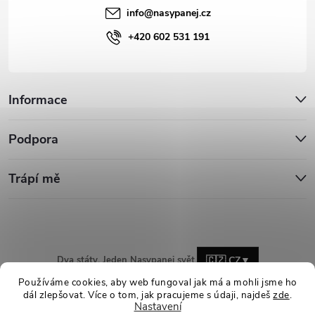
info
@
nasypanej.cz
+420 602 531 191
Informace
Podpora
Trápí mě
Dva státy. Jeden Nasypanej svět.
🇨🇿 CZ
▼
Používáme cookies, aby web fungoval jak má a mohli jsme ho
dál zlepšovat. Více o tom, jak pracujeme s údaji, najdeš
zde
.
Nastavení