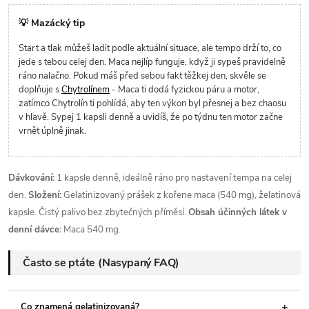
💡 Mazácký tip
Start a tlak můžeš ladit podle aktuální situace, ale tempo drží to, co
jede s tebou celej den. Maca nejlíp funguje, když ji sypeš pravidelně
ráno nalačno. Pokud máš před sebou fakt těžkej den, skvěle se
doplňuje s
Chytrolínem
- Maca ti dodá fyzickou páru a motor,
zatímco Chytrolín ti pohlídá, aby ten výkon byl přesnej a bez chaosu
v hlavě. Sypej 1 kapsli denně a uvidíš, že po týdnu ten motor začne
vrnět úplně jinak.
Dávkování:
1 kapsle denně, ideálně ráno pro nastavení tempa na celej
den.
Složení:
Gelatinizovaný prášek z kořene maca (540 mg), želatinová
kapsle. Čistý palivo bez zbytečných příměsí.
Obsah účinných látek v
denní dávce:
Maca 540 mg.
Často se ptáte (Nasypaný FAQ)
Co znamená gelatinizovaná?