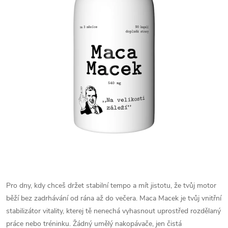
Pro dny, kdy chceš držet stabilní tempo a mít jistotu, že tvůj motor
běží bez zadrhávání od rána až do večera. Maca Macek je tvůj vnitřní
stabilizátor vitality, kterej tě nenechá vyhasnout uprostřed rozdělaný
práce nebo tréninku. Žádný umělý nakopávače, jen čistá