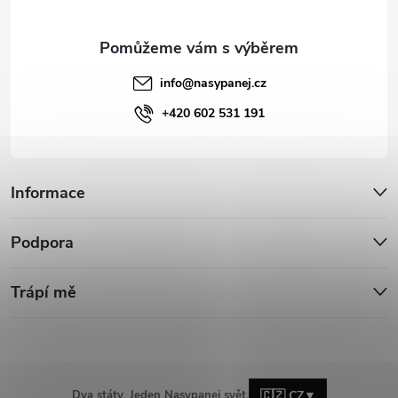
info
@
nasypanej.cz
+420 602 531 191
Informace
Podpora
Trápí mě
Dva státy. Jeden Nasypanej svět.
🇨🇿 CZ
▼