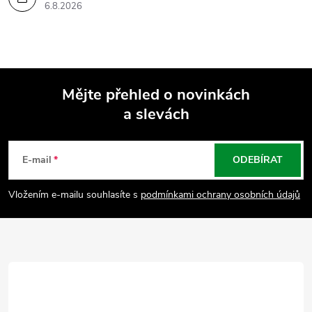
6.8.2026
Mějte přehled o novinkách
a slevách
Z
á
E-mail
ODEBÍRAT
p
Vložením e-mailu souhlasíte s
podmínkami ochrany osobních údajů
a
t
í