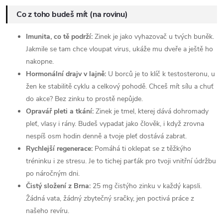
Co z toho budeš mít (na rovinu)
Imunita, co tě podrží:
Zinek je jako vyhazovač u tvých buněk.
Jakmile se tam chce vloupat virus, ukáže mu dveře a ještě ho
nakopne.
Hormonální drajv v lajně:
U borců je to klíč k testosteronu, u
žen ke stabilitě cyklu a celkový pohodě. Chceš mít sílu a chuť
do akce? Bez zinku to prostě nepůjde.
Opravář pleti a tkání:
Zinek je tmel, kterej dává dohromady
pleť, vlasy i rány. Budeš vypadat jako člověk, i když zrovna
nespíš osm hodin denně a tvoje pleť dostává zabrat.
Rychlejší regenerace:
Pomáhá ti oklepat se z těžkýho
tréninku i ze stresu. Je to tichej parťák pro tvoji vnitřní údržbu
po náročným dni.
Čistý složení z Brna:
25 mg čistýho zinku v každý kapsli.
Žádná vata, žádný zbytečný sračky, jen poctivá práce z
našeho revíru.