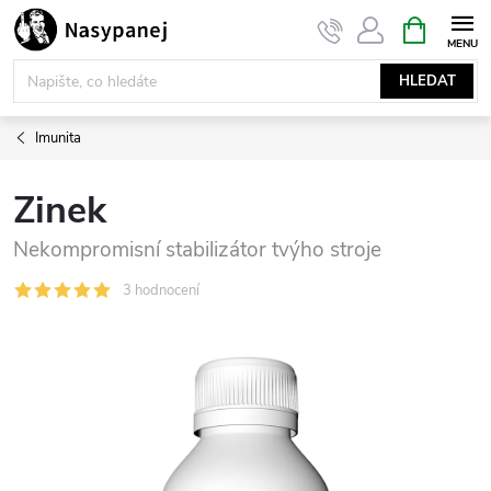
Přejít
NÁKUPNÍ
KOŠÍK
na
obsah
HLEDAT
Imunita
Zinek
Nekompromisní stabilizátor tvýho stroje
3 hodnocení