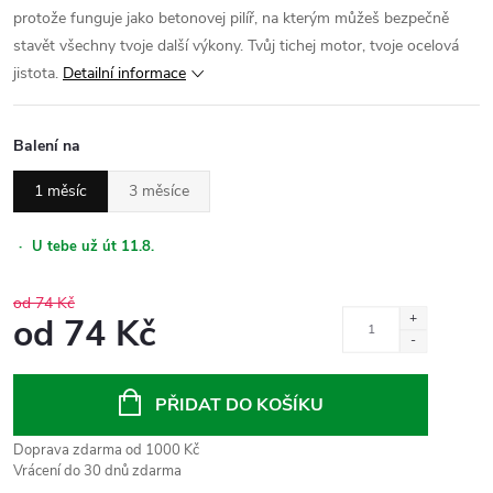
protože funguje jako betonovej pilíř, na kterým můžeš bezpečně
stavět všechny tvoje další výkony. Tvůj tichej motor, tvoje ocelová
jistota.
Detailní informace
Balení na
1 měsíc
3 měsíce
·
U tebe už út 11.8.
od 74 Kč
od
74 Kč
Měrná
cena:
PŘIDAT DO KOŠÍKU
Doprava zdarma od 1000 Kč
Vrácení do 30 dnů zdarma