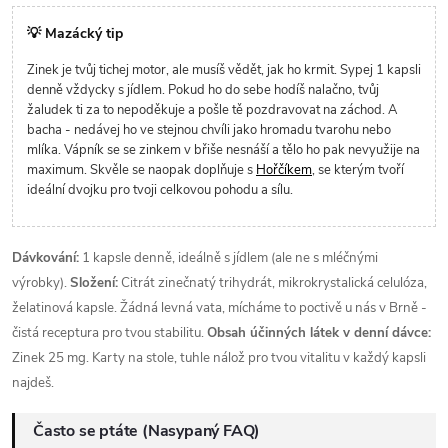
💡 Mazácký tip
Zinek je tvůj tichej motor, ale musíš vědět, jak ho krmit. Sypej 1 kapsli
denně vždycky s jídlem. Pokud ho do sebe hodíš nalačno, tvůj
žaludek ti za to nepoděkuje a pošle tě pozdravovat na záchod. A
bacha - nedávej ho ve stejnou chvíli jako hromadu tvarohu nebo
mlíka. Vápník se se zinkem v břiše nesnáší a tělo ho pak nevyužije na
maximum. Skvěle se naopak doplňuje s
Hořčíkem
, se kterým tvoří
ideální dvojku pro tvoji celkovou pohodu a sílu.
Dávkování:
1 kapsle denně, ideálně s jídlem (ale ne s mléčnými
výrobky).
Složení:
Citrát zinečnatý trihydrát, mikrokrystalická celulóza,
želatinová kapsle. Žádná levná vata, mícháme to poctivě u nás v Brně -
čistá receptura pro tvou stabilitu.
Obsah účinných látek v denní dávce:
Zinek 25 mg. Karty na stole, tuhle nálož pro tvou vitalitu v každý kapsli
najdeš.
Často se ptáte (Nasypaný FAQ)