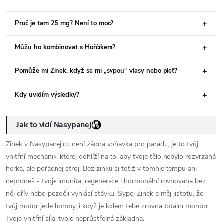
Proč je tam 25 mg? Není to moc?
Můžu ho kombinovat s Hořčíkem?
Pomůže mi Zinek, když se mi „sypou“ vlasy nebo pleť?
Kdy uvidím výsledky?
Jak to vidí Nasypanej
Zinek v Nasypanej.cz není žádná voňavka pro parádu, je to tvůj
vnitřní mechanik, kterej dohlíží na to, aby tvoje tělo nebylo rozvrzaná
herka, ale pořádnej stroj. Bez zinku si totiž v tomhle tempu ani
neprdneš - tvoje imunita, regenerace i hormonální rovnováha bez
něj dřív nebo později vyhlásí stávku. Sypej Zinek a měj jistotu, že
tvůj motor jede bomby, i když je kolem tebe zrovna totální mordor.
Tvoje vnitřní síla, tvoje neprůstřelná základna.