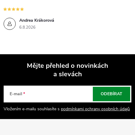
Andrea Krákorová
6.8.2026
Mějte přehled o novinkách
a slevách
Z
á
E-mail
ODEBÍRAT
p
Vložením e-mailu souhlasíte s
podmínkami ochrany osobních údajů
a