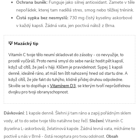
Ochrana buněk:
Funguje jako silnej antioxidant. Zamete v těle
nepořádek, kterej tam nadělá stres, smog nebo těžkej trénink.
Čistá sypka bez nesmyslů:
730 mg čistý kyseliny askorbové
v každý kapsli. Žádná vata, jen poctivá nálož z Brna.
💡 Mazácký tip
Vitamín C tvoje tělo neumí skladovat do zásoby - co nevyužije, to
prostě vyčůráš. Proto nemá smysl do sebe naráz hodit pět kapslí,
když už cítíš, že jseš v háji. Klíčem je pravidelnost. Sypej 1 kapsli
denně, ideálně ráno, ať máš ten štít nahozený hned od startu dne. A
když cítíš, že jde fakt do tuhýho, klidně přidej druhou odpoledne.
Skvěle se to doplňuje s
Vitamínem D3
, se kterým tvoří neprůstřelnou
dvojku pro tvoji obranyschopnost.
Dávkování:
1 kapsle denně. Šlehni ji tam ráno a zapij pořádným sklem
vody, ať to do sebe tvoje tělo natáhne bez řečí.
Složení:
Vitamín C
(kyselina L-askorbová), želatinová kapsle. Žádná levná vata, mícháme to
poctivě u nás v Brně - čistá receptura pro tvou odolnost.
Obsah