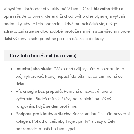
V systému každodenní vitality má Vitamín C roli
hlavního štítu a
opraváře.
Je to prvek, kterej drží chod tvýho dne plynulej a vytváří
podmínky, aby tě tělo podrželo, i když mu nakládáš víc, než je
zdrávo. Zařazuje se dlouhodobě, protože na něm stojí všechny tvoje
další výkony a schopnost se po nich dát zase do kupy.
Co z toho budeš mít (na rovinu)
Imunita jako skála:
Céčko drží tvůj systém v pozoru. Je to
tvůj vyhazovač, kterej nepustí do těla nic, co tam nemá co
dělat.
Víc energie bez propadů:
Pomáhá snižovat únavu a
vyčerpání. Budeš mít víc šťávy na trénink i na běžný
fungování, když se den protáhne.
Podpora pro klouby a šlachy:
Bez vitamínu C si tělo nevyrobí
kolagen. Pokud chceš, aby tvoje „panty“ a vazy držely
pohromadě, musíš ho tam sypat.