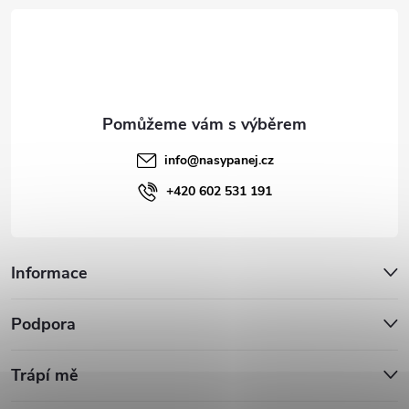
t
í
info
@
nasypanej.cz
+420 602 531 191
Informace
Podpora
Trápí mě