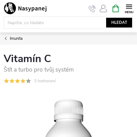
Přejít
NÁKUPNÍ
KOŠÍK
na
obsah
HLEDAT
Imunita
Vitamín C
Štít a turbo pro tvůj systém
5 hodnocení