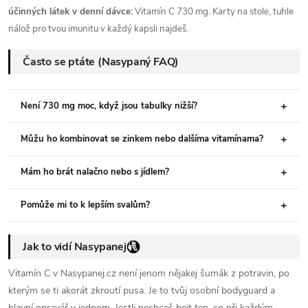
účinných látek v denní dávce:
Vitamín C 730 mg. Karty na stole, tuhle
nálož pro tvou imunitu v každý kapsli najdeš.
Často se ptáte (Nasypaný FAQ)
Není 730 mg moc, když jsou tabulky nižší?
Můžu ho kombinovat se zinkem nebo dalšíma vitamínama?
Mám ho brát nalačno nebo s jídlem?
Pomůže mi to k lepším svalům?
Jak to vidí Nasypanej
Vitamín C v Nasypanej.cz není jenom nějakej šumák z potravin, po
kterým se ti akorát zkroutí pusa. Je to tvůj osobní bodyguard a
hlavní opravář v jednom. Jestli nechceš bejt ten, co při každým