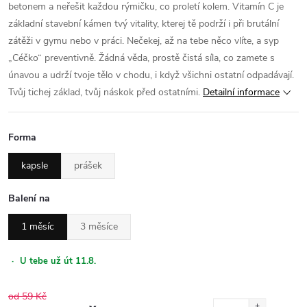
betonem a neřešit každou rýmičku, co proletí kolem. Vitamín C je
základní stavební kámen tvý vitality, kterej tě podrží i při brutální
zátěži v gymu nebo v práci. Nečekej, až na tebe něco vlíte, a syp
„Céčko“ preventivně. Žádná věda, prostě čistá síla, co zamete s
únavou a udrží tvoje tělo v chodu, i když všichni ostatní odpadávají.
Tvůj tichej základ, tvůj náskok před ostatními.
Detailní informace
Forma
kapsle
prášek
Balení na
1 měsíc
3 měsíce
·
U tebe už út 11.8.
od 59 Kč