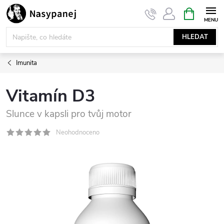
Přejít
NÁKUPNÍ
KOŠÍK
na
obsah
HLEDAT
Imunita
Vitamín D3
Slunce v kapsli pro tvůj motor
Neohodnoceno