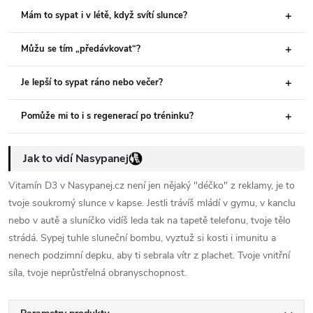
Mám to sypat i v létě, když svítí slunce?
Můžu se tím „předávkovat“?
Je lepší to sypat ráno nebo večer?
Pomůže mi to i s regenerací po tréninku?
Jak to vidí Nasypanej
Vitamín D3 v Nasypanej.cz není jen nějaký "déčko" z reklamy, je to
tvoje soukromý slunce v kapse. Jestli trávíš mládí v gymu, v kanclu
nebo v autě a sluníčko vidíš leda tak na tapetě telefonu, tvoje tělo
strádá. Sypej tuhle sluneční bombu, vyztuž si kosti i imunitu a
nenech podzimní depku, aby ti sebrala vítr z plachet. Tvoje vnitřní
síla, tvoje neprůstřelná obranyschopnost.