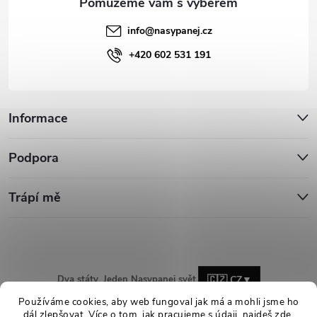
info
@
nasypanej.cz
+420 602 531 191
Informace
Podpora
Trápí mě
Dva státy. Jeden Nasypanej svět.
🇨🇿 CZ
▼
Používáme cookies, aby web fungoval jak má a mohli jsme ho
dál zlepšovat. Více o tom, jak pracujeme s údaji, najdeš
zde
.