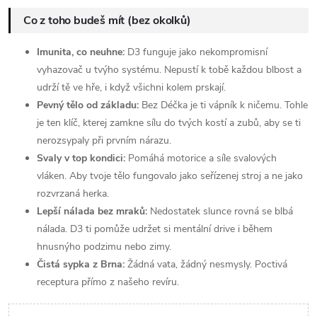
Co z toho budeš mít (bez okolků)
Imunita, co neuhne:
D3 funguje jako nekompromisní
vyhazovač u tvýho systému. Nepustí k tobě každou blbost a
udrží tě ve hře, i když všichni kolem prskají.
Pevný tělo od základu:
Bez Déčka je ti vápník k ničemu. Tohle
je ten klíč, kterej zamkne sílu do tvých kostí a zubů, aby se ti
nerozsypaly při prvním nárazu.
Svaly v top kondici:
Pomáhá motorice a síle svalových
vláken. Aby tvoje tělo fungovalo jako seřízenej stroj a ne jako
rozvrzaná herka.
Lepší nálada bez mraků:
Nedostatek slunce rovná se blbá
nálada. D3 ti pomůže udržet si mentální drive i během
hnusnýho podzimu nebo zimy.
Čistá sypka z Brna:
Žádná vata, žádný nesmysly. Poctivá
receptura přímo z našeho revíru.