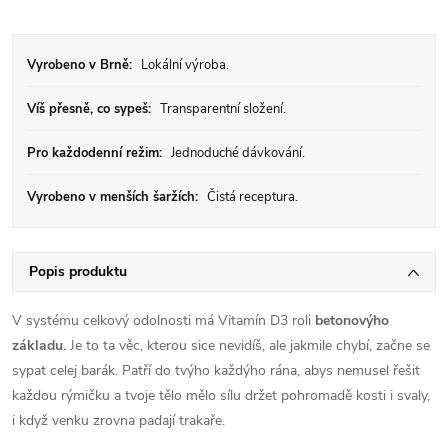
Vyrobeno v Brně:
Lokální výroba.
Víš přesně, co sypeš:
Transparentní složení.
Pro každodenní režim:
Jednoduché dávkování.
Vyrobeno v menších šaržích:
Čistá receptura.
Popis produktu
V systému celkový odolnosti má Vitamín D3 roli
betonovýho
základu.
Je to ta věc, kterou sice nevidíš, ale jakmile chybí, začne se
sypat celej barák. Patří do tvýho každýho rána, abys nemusel řešit
každou rýmičku a tvoje tělo mělo sílu držet pohromadě kosti i svaly,
i když venku zrovna padají trakaře.