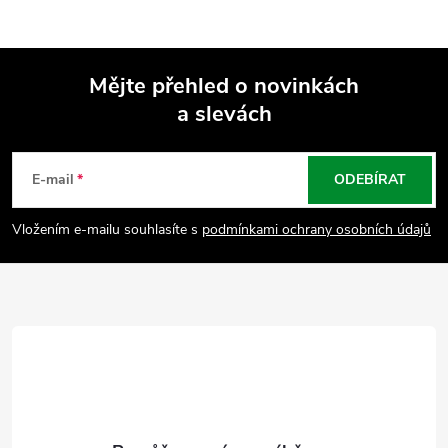
Mějte přehled o novinkách
a slevách
Z
á
E-mail
ODEBÍRAT
p
Vložením e-mailu souhlasíte s
podmínkami ochrany osobních údajů
a
t
í