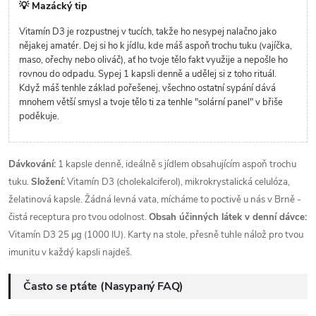
💡 Mazácký tip
Vitamín D3 je rozpustnej v tucích, takže ho nesypej nalačno jako
nějakej amatér. Dej si ho k jídlu, kde máš aspoň trochu tuku (vajíčka,
maso, ořechy nebo oliváč), ať ho tvoje tělo fakt využije a nepošle ho
rovnou do odpadu. Sypej 1 kapsli denně a udělej si z toho rituál.
Když máš tenhle základ pořešenej, všechno ostatní sypání dává
mnohem větší smysl a tvoje tělo ti za tenhle "solární panel" v břiše
poděkuje.
Dávkování:
1 kapsle denně, ideálně s jídlem obsahujícím aspoň trochu
tuku.
Složení:
Vitamín D3 (cholekalciferol), mikrokrystalická celulóza,
želatinová kapsle. Žádná levná vata, mícháme to poctivě u nás v Brně -
čistá receptura pro tvou odolnost.
Obsah účinných látek v denní dávce:
Vitamín D3 25 µg (1000 IU). Karty na stole, přesně tuhle nálož pro tvou
imunitu v každý kapsli najdeš.
Často se ptáte (Nasypaný FAQ)