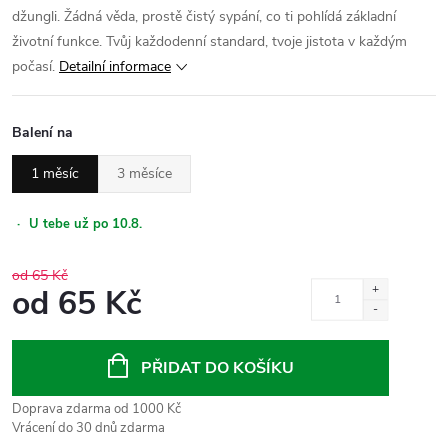
džungli. Žádná věda, prostě čistý sypání, co ti pohlídá základní
životní funkce. Tvůj každodenní standard, tvoje jistota v každým
počasí.
Detailní informace
Balení na
1 měsíc
3 měsíce
·
U tebe už po 10.8.
od 65 Kč
od
65 Kč
Měrná
cena:
PŘIDAT DO KOŠÍKU
Doprava zdarma od 1000 Kč
Vrácení do 30 dnů zdarma