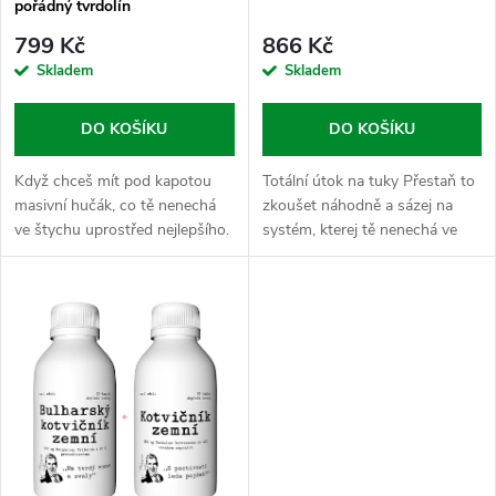
r
pořádný tvrdolín
o
799 Kč
866 Kč
o
Skladem
Skladem
d
d
DO KOŠÍKU
DO KOŠÍKU
u
u
Když chceš mít pod kapotou
Totální útok na tuky Přestaň to
k
masivní hučák, co tě nenechá
zkoušet náhodně a sázej na
k
ve štychu uprostřed nejlepšího.
systém, kterej tě nenechá ve
t
Žádný vadnutí, žádný omluvy.
štychu. Každá piksla má svůj
t
Tenhle balíček je kombinované
čas a svoji funkci - ráno tě
ů
kombo pro totální jistotu, že...
nakopneme, přes den udržíme
v...
ů