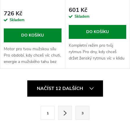
601 Kč
726 Kč
Skladem
Skladem
DO KOŠÍKU
DO KOŠÍKU
Kompletní režim pro tvůj
Motor pro tvou mužskou sílu
rytmus Pro dny, kdy chceš
Pro období, kdy chceš víc chuti,
držet ženský rytmus víc v klidu
energie a mužského tahu bez
a jet podle vlastního tempa bez
zbytečnýho řešení a chaosu.
zbytečnýho napětí. Ženská
Balíček spojuje „Tvrdolín“ jako
pohoda je kombinace tří
hlavní pilíř tvojí...
O
doplňků,...
NAČÍST 12 DALŠÍCH
v
l
S
1
3
t
á
r