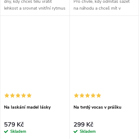
dny, kdy chceš tělu vrátit
Pro chvíle, kdy odmítáš sázet
lehkost a srovnat vnitřní rytmus
na náhodu a chceš mít v
bez složitého řešení. Tahle
systému propojený základ pro
soupravička spojuje Chlorellu,
totální výkon i výdrž. Tenhle set
Spirulinu a Zelený...
není náhodnej výstřel do...
Na laskání madel lásky
Na tvrdý vocas v prášku
579 Kč
299 Kč
Skladem
Skladem