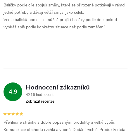
d
á
Balíčky podle cíle spojují směry, které se přirozeně potkávají v rámci
a
n
jedné potřeby a dávají větší smysl jako celek.
k
Vedle balíčků podle cíle můžeš projít i balíčky podle dne, pokud
c
o
vybíráš spíš podle konkrétní situace než podle zaměření.
í
v
á
p
n
r
í
v
k
Hodnocení zákazníků
4,9
y
4216 hodnocení
Zobrazit recenze
v
ý
Přehledné stránky s dobře popsanými produkty a velký výběr.
Komunikace obchodu rychlá a vtipná. Dodání rychlé. Produkty ráda