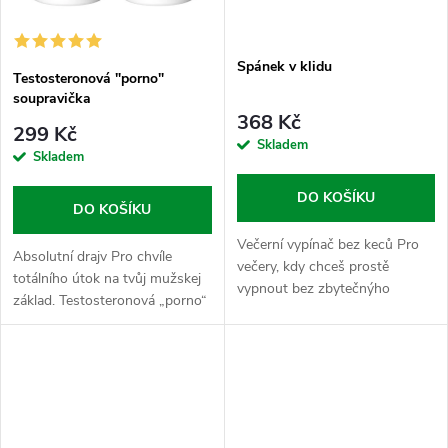
Spánek v klidu
Testosteronová "porno"
soupravička
368 Kč
299 Kč
Skladem
Skladem
DO KOŠÍKU
DO KOŠÍKU
Večerní vypínač bez keců Pro
Absolutní drajv Pro chvíle
večery, kdy chceš prostě
totálního útok na tvůj mužskej
vypnout bez zbytečnýho
základ. Testosteronová „porno“
přetahování s vlastní hlavou a
soupravička kombinuje dvě
napětím v těle. Tenhle balíček
formy Kotvičníku, který
sází na efektivní dvojkrok:...
spolupracují jako dobře
promazanej...