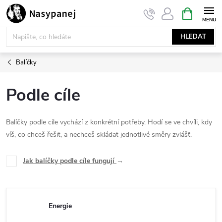
Přejít
NÁKUPNÍ
KOŠÍK
na
obsah
HLEDAT
Balíčky
Podle cíle
Balíčky podle cíle vychází z konkrétní potřeby. Hodí se ve chvíli, kdy
víš, co chceš řešit, a nechceš skládat jednotlivé směry zvlášť.
Jak balíčky podle cíle fungují
→
Energie