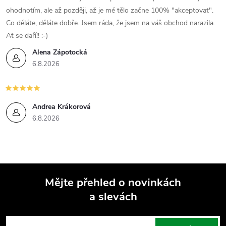
p
ohodnotím, ale až později, až je mé tělo začne 100% "akceptovat".
i
Co děláte, děláte dobře. Jsem ráda, že jsem na váš obchod narazila.
s
Ať se daří!! :-)
Alena Zápotocká
u
6.8.2026
Andrea Krákorová
6.8.2026
Mějte přehled o novinkách
a slevách
Z