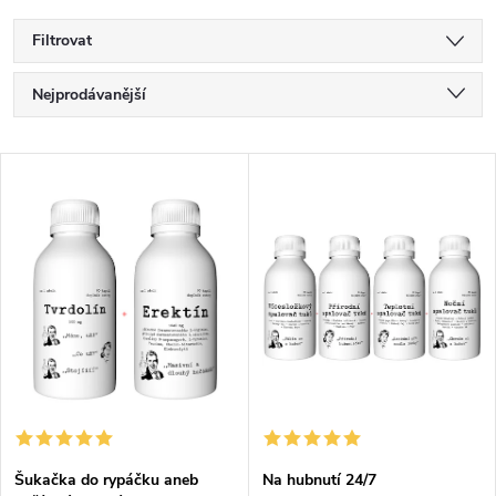
Filtrovat
Ř
Nejprodávanější
a
Nejlevnější
V
Nejdražší
z
ý
Abecedně
e
p
n
i
í
s
p
p
r
Šukačka do rypáčku aneb
Na hubnutí 24/7