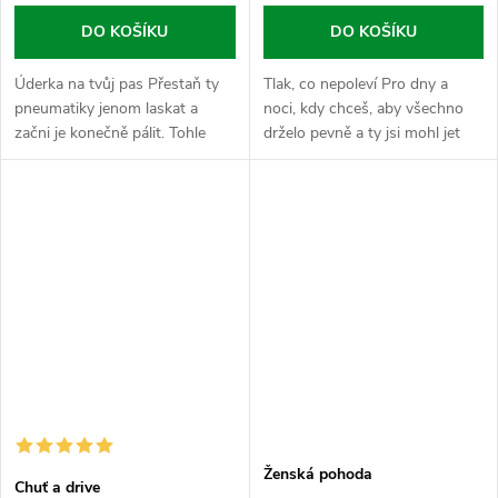
DO KOŠÍKU
DO KOŠÍKU
Úderka na tvůj pas Přestaň ty
Tlak, co nepoleví Pro dny a
pneumatiky jenom laskat a
noci, kdy chceš, aby všechno
začni je konečně pálit. Tohle
drželo pevně a ty jsi mohl jet
kombo je navržený pro borce a
naplno bez strachu ze selhání
baby, co chtějí vidět v zrcadle
techniky. Balíček „Na tvrdý
ostrej pas, ne hromadu...
vocas“ v prášku je brutální...
Ženská pohoda
Chuť a drive