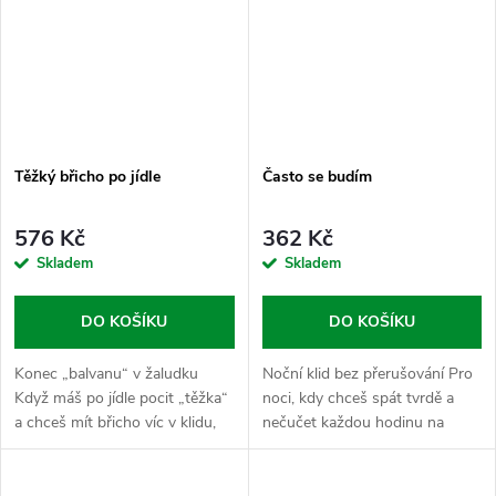
Těžký břicho po jídle
Často se budím
576 Kč
362 Kč
Skladem
Skladem
DO KOŠÍKU
DO KOŠÍKU
Konec „balvanu“ v žaludku
Noční klid bez přerušování Pro
Když máš po jídle pocit „těžka“
noci, kdy chceš spát tvrdě a
a chceš mít břicho víc v klidu,
nečučet každou hodinu na
místo abys o něm věděl při
budík. Balíček „Často se budím“
každým kroku. Tenhle balíček
je tvoje úderná jednotka pro
spojuje Trávicí enzymy, který...
večerní uvolnění a spánkovej...