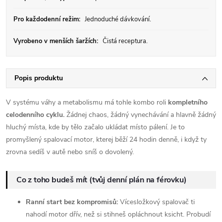
Pro každodenní režim:
Jednoduché dávkování.
Vyrobeno v menších šaržích:
Čistá receptura.
Popis produktu
V systému váhy a metabolismu má tohle kombo roli
kompletního
celodenního cyklu.
Žádnej chaos, žádný vynechávání a hlavně žádný
hluchý místa, kde by tělo začalo ukládat místo pálení. Je to
promyšlený spalovací motor, kterej běží 24 hodin denně, i když ty
zrovna sedíš v autě nebo sníš o dovolený.
Co z toho budeš mít (tvůj denní plán na férovku)
Ranní start bez kompromisů:
Vícesložkový spalovač ti
nahodí motor dřív, než si stihneš opláchnout ksicht. Probudí