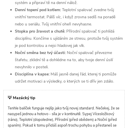
systém a připraví tě na denní nálož.
Denní topení pod kotlem:
Teplotní spalovač zvedne tvůj
vnitřní termostat. Pálíš víc, i když zrovna sedíš na poradě
nebo u seriálu. Tvůj vnitřní oheň nevyhasne.
Stopka pro žravost a chutě:
Přírodní spalovač ti pohlídá
disciplínu. Končíme s ujídáním ze stresu, protože tvůj systém
je pod kontrolou a nejsi hladovej jak vlk.
Noční směna bez tvý účasti:
Noční spalovač převezme
štafetu, zklidní tě a dohlédne na to, aby tvoje denní úsilí
nevyhnilo v posteli.
Disciplína v kapse:
Máš jasně danej řád, kterej ti pomůže
udržet motivaci a výsledky, o kterých se ti dřív jen zdálo.
💡 Mazácký tip
Tenhle balíček funguje nejlíp jako tvůj novej standard. Nečekej, že se
nasypeš jednou a hotovo - síla je v kontinuitě. Sypej Vícesložkový
(ráno), Teplotní (dopoledne), Přírodní (před obědem) a Noční (před
spaním). Pokud k tomu přidáš aspoň trochu pohybu a přestaneš se