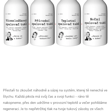
Přestaň to zkoušet náhodně a sázej na systém, kterej tě nenechá ve
štychu. Každá piksla má svůj čas a svoji funkci - ráno tě
nakopneme, přes den udržíme v provozní teplotě a večer pohlídáme
regeneraci. Je to nepřetržitej tlak na tvoje tukový zásoby ze všech