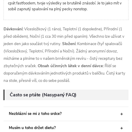
cpát fastfoodem, tvoje výsledky se brutálně znásobí. Je to jako mít v
sobě zapnutý spalování na plný pecky nonstop.
Dávkování:
Vícesložkový (1 ráno), Teplotní (1 dopoledne), Přírodní (1
před obědem), Noční (1 cca 30 min před spaním). Všechno lze užívat v
jeden den jako součást tvý rutiny.
Složení:
Kombinace čtyř spalovačů
(Vícesložkový, Teplotní, Přírodní a Noční). Žádný anonymní dovoz,
mícháme a plníme to v našem brněnským revíru - čistý receptury bez
zbytečných sraček.
Obsah účinných látek v denní dávce:
Řídí se
doporučeným dávkováním jednotlivých produktů v balíčku. Čistý karty
na stole, přesně víš, co do sebe posíláš.
Často se ptáte (Nasypaný FAQ)
Nezblázní se mi z toho srdce?
Musím u toho držet dietu?