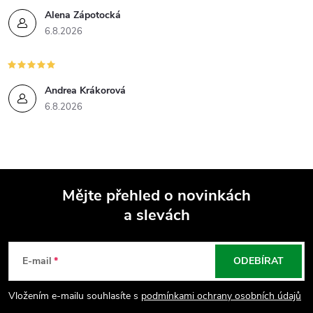
Alena Zápotocká
6.8.2026
Andrea Krákorová
6.8.2026
Mějte přehled o novinkách
a slevách
Z
á
E-mail
ODEBÍRAT
p
Vložením e-mailu souhlasíte s
podmínkami ochrany osobních údajů