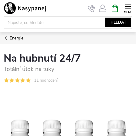
Přejít
NÁKUPNÍ
KOŠÍK
na
obsah
HLEDAT
Energie
Na hubnutí 24/7
Totální útok na tuky
11 hodnocení