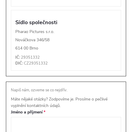
Sídlo společnosti
Pharao Pictures s.r.o.
Nováčkova 346/58
614 00 Brno
IČ:
29351332
DIČ:
CZ29351332
Napiš nám, ozveme se co nejdřív.
Máte nějaké otázky? Zodpovíme je. Prosíme o pečlivé
vyplnění kontaktních údajů.
Jméno a příjmení