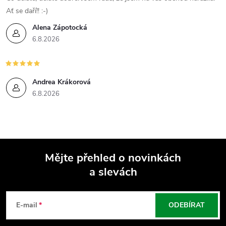
Ať se daří!! :-)
Alena Zápotocká
6.8.2026
Andrea Krákorová
6.8.2026
Mějte přehled o novinkách
a slevách
Z
á
E-mail
ODEBÍRAT