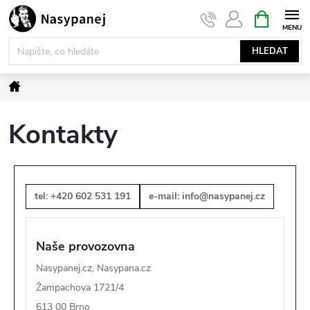
Přejít
NÁKUPNÍ
KOŠÍK
na
obsah
HLEDAT
Domů
Kontakty
tel:
+420 602 531 191
e-mail:
info@nasypanej.cz
Naše provozovna
Nasypanej.cz, Nasypana.cz
Žampachova 1721/4
613 00 Brno