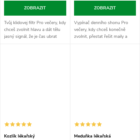
ZOBRAZIT
ZOBRAZIT
Tvůj klidovej filtr Pro večery, kdy
Vypínač denního shonu Pro
chceš zvolnit hlavu a dát tělu
večery, kdy chceš konečně
jasný signál, že je čas ubrat
zvolnit, přestat řešit maily a
otáčky. Chmel otáčivý je v
plynule přejít do klidnější fáze
Nasypaným světě ten správnej
dne. L-Tryptofan je esenciální
bylinnej prvek, kterej...
aminokyselina, ze který si...
Kozlík lékařský
Meduňka lékařská