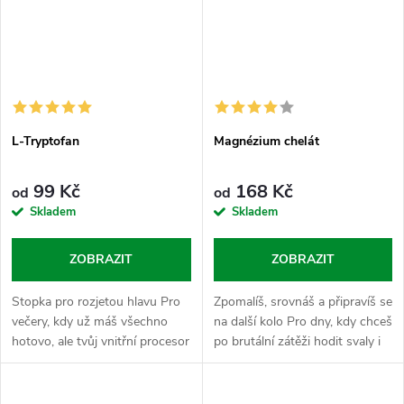
L-Tryptofan
Magnézium chelát
99 Kč
168 Kč
od
od
Skladem
Skladem
ZOBRAZIT
ZOBRAZIT
Stopka pro rozjetou hlavu Pro
Zpomalíš, srovnáš a připravíš se
večery, kdy už máš všechno
na další kolo Pro dny, kdy chceš
hotovo, ale tvůj vnitřní procesor
po brutální zátěži hodit svaly i
se odmítá vypnout. L-Tryptofan
hlavu do klidu a mít večer čistý
je esenciální aminokyselina,
přechod do totální regenerace.
kterou si tělo samo...
Magnézium...