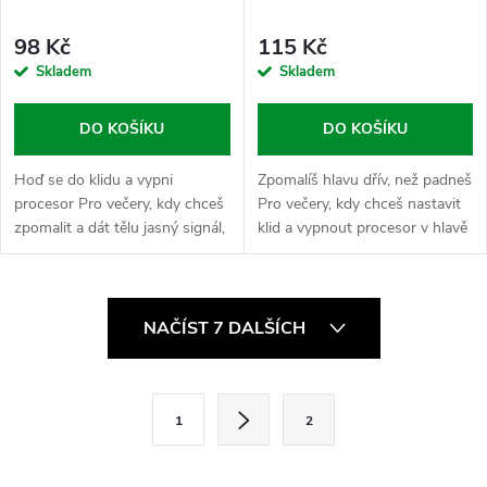
98 Kč
115 Kč
Skladem
Skladem
DO KOŠÍKU
DO KOŠÍKU
Hoď se do klidu a vypni
Zpomalíš hlavu dřív, než padneš
procesor Pro večery, kdy chceš
Pro večery, kdy chceš nastavit
zpomalit a dát tělu jasný signál,
klid a vypnout procesor v hlavě
že je čas vypnout a
ještě dřív, než si lehneš.
regenerovat. Kozlík lékařský je
Meduňka lékařská je tradiční
legenda mezi bylinami, která se
bylinná sypka, která se...
O
už...
NAČÍST 7 DALŠÍCH
v
l
S
1
2
t
á
r