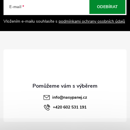
á
E-mail
ODEBÍRAT
p
Vložením e-mailu souhlasíte s
podmínkami ochrany osobních údajů
a
t
í
info
@
nasypanej.cz
+420 602 531 191