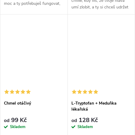
chvíle, kdy víš, že tvoje hlava
moc a ty potřebuješ fungovat,
umí zlobit, a ty si chceš udržet
ne se hroutit. Klidolín je
svůj klid i pod tlakem.
precizně namíchaný kombo
Migreňáček je tvůj vnitřní tlumič
Ashwagandhy, L-theaninu,
napětí. Sypej tuhle...
hořčíku a...
Chmel otáčivý
L-Tryptofan + Meduňka
lékařská
99 Kč
128 Kč
od
od
Skladem
Skladem