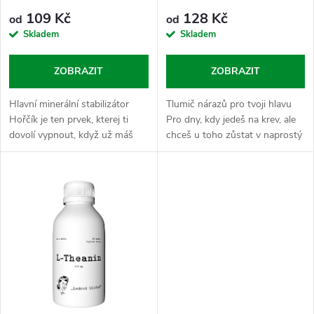
o
109 Kč
128 Kč
od
od
o
Skladem
Skladem
d
d
ZOBRAZIT
ZOBRAZIT
u
u
Hlavní minerální stabilizátor
Tlumič nárazů pro tvoji hlavu
k
Hořčík je ten prvek, kterej ti
Pro dny, kdy jedeš na krev, ale
k
dovolí vypnout, když už máš
chceš u toho zůstat v naprostý
t
odmakáno. Zapadá do období
pohodě a nenechat se vytočit
t
vysoký zátěže, kdy chceš držet
každou blbostí. Ashwagandha
ů
svůj výkon i následný...
je tvůj mentální štít,...
ů