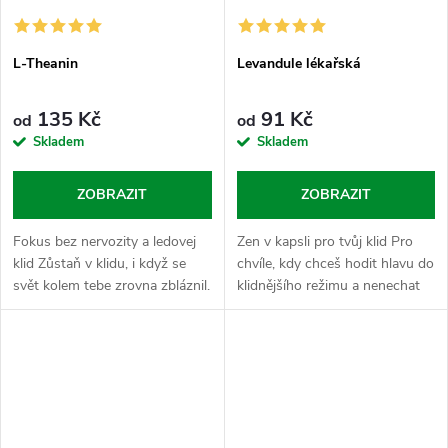
L-Theanin
Levandule lékařská
135 Kč
91 Kč
od
od
Skladem
Skladem
ZOBRAZIT
ZOBRAZIT
Fokus bez nervozity a ledovej
Zen v kapsli pro tvůj klid Pro
klid Zůstaň v klidu, i když se
chvíle, kdy chceš hodit hlavu do
svět kolem tebe zrovna zbláznil.
klidnějšího režimu a nenechat
L-Theanin je tvůj nástroj pro
se vytočit každou blbostí.
absolutní kontrolu nad vlastní
Levandule je v Nasypaným
hlavou. Patří do...
světě synonymem pro
relaxaci,...