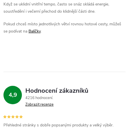
d
á
Když se uklidní vnitřní tempo, často se snáz skládá energie,
a
n
soustředění i večerní přechod do klidnější části dne.
k
c
Pokud chceš místo jednotlivých větví rovnou hotové cesty, můžeš
o
se podívat na
Balíčky
.
í
v
á
p
n
r
í
v
k
Hodnocení zákazníků
y
4,9
4216 hodnocení
v
Zobrazit recenze
ý
p
Přehledné stránky s dobře popsanými produkty a velký výběr.