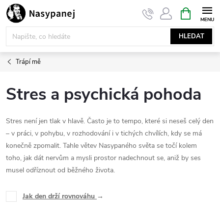
Přejít
NÁKUPNÍ
KOŠÍK
na
obsah
HLEDAT
Trápí mě
Stres a psychická pohoda
Stres není jen tlak v hlavě. Často je to tempo, které si neseš celý den
– v práci, v pohybu, v rozhodování i v tichých chvílích, kdy se má
konečně zpomalit. Tahle větev Nasypaného světa se točí kolem
toho, jak dát nervům a mysli prostor nadechnout se, aniž by ses
musel odříznout od běžného života.
Jak den drží rovnováhu
→