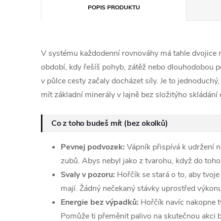
POPIS PRODUKTU
V systému každodenní rovnováhy má tahle dvojice r
období, kdy řešíš pohyb, zátěž nebo dlouhodobou pé
v půlce cesty začaly docházet síly. Je to jednoduchý, 
mít základní minerály v lajně bez složitýho skládání 
Co z toho budeš mít (bez okolků)
Pevnej podvozek:
Vápník přispívá k udržení n
zubů. Abys nebyl jako z tvarohu, když do toh
Svaly v pozoru:
Hořčík se stará o to, aby tvoje
mají. Žádný nečekaný stávky uprostřed výkonu
Energie bez výpadků:
Hořčík navíc nakopne t
Pomůže ti přeměnit palivo na skutečnou akci 