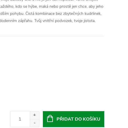
 každého, kdo se hýbe, maká nebo prostě jen chce, aby jeho
rudším pohybu. Čistá kombinace bez zbytečných kudrlinek,
aždodenním zápřahu. Tvůj vnitřní podvozek, tvoje jistota.
PŘIDAT DO KOŠÍKU