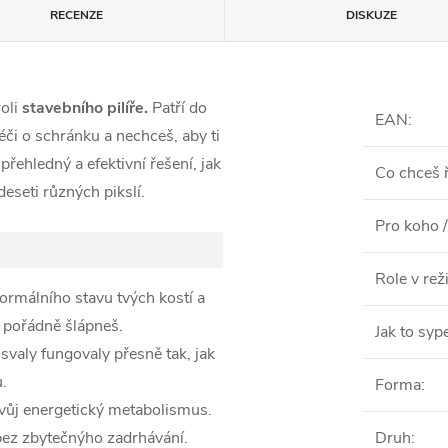
RECENZE
DISKUZE
oli
stavebního pilíře.
Patří do
EAN
:
či o schránku a nechceš, aby ti
přehledný a efektivní řešení, jak
Co chceš ř
deseti různých pikslí.
Pro koho /
Role v re
ormálního stavu tvých kostí a
o pořádně šlápneš.
Jak to syp
 svaly fungovaly přesně tak, jak
.
Forma
:
vůj energetický metabolismus.
bez zbytečnýho zadrhávání.
Druh
: