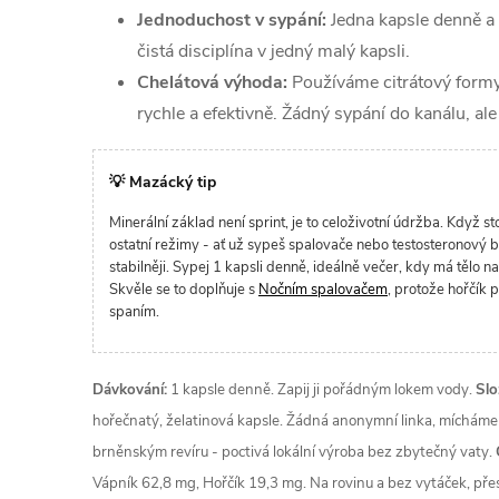
Jednoduchost v sypání:
Jedna kapsle denně a
čistá disciplína v jedný malý kapsli.
Chelátová výhoda:
Používáme citrátový formy, 
rychle a efektivně. Žádný sypání do kanálu, a
💡 Mazácký tip
Minerální základ není sprint, je to celoživotní údržba. Když s
ostatní režimy - ať už sypeš spalovače nebo testosteronový 
stabilněji. Sypej 1 kapsli denně, ideálně večer, kdy má tělo na
Skvěle se to doplňuje s
Nočním spalovačem
, protože hořčík
spaním.
Dávkování:
1 kapsle denně. Zapij ji pořádným lokem vody.
Slo
hořečnatý, želatinová kapsle. Žádná anonymní linka, mícháme
brněnským revíru - poctivá lokální výroba bez zbytečný vaty.
Vápník 62,8 mg, Hořčík 19,3 mg. Na rovinu a bez vytáček, přes