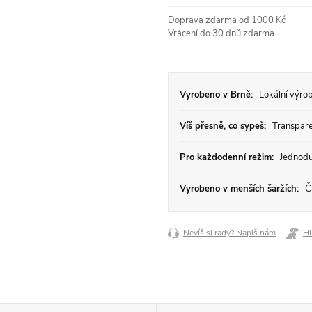
cena:
Doprava zdarma od 1000 Kč
Vrácení do 30 dnů zdarma
Vyrobeno v Brně:
Lokální výrob
Víš přesně, co sypeš:
Transparen
Pro každodenní režim:
Jednodu
Vyrobeno v menších šaržích:
Či
Nevíš si rady? Napiš nám
Hl