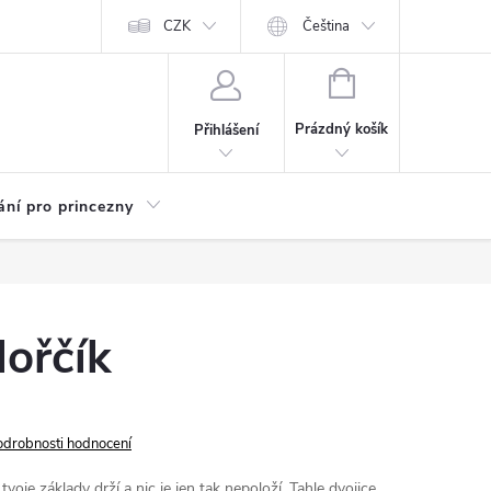
Kariéra
CZK
Čeština
NÁKUPNÍ
KOŠÍK
Prázdný košík
Přihlášení
ání pro princezny
ořčík
odrobnosti hodnocení
tvoje základy drží a nic je jen tak nepoloží. Tahle dvojice