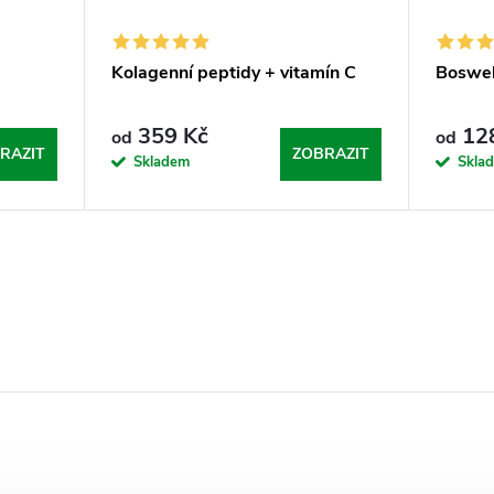
Kolagenní peptidy + vitamín C
Boswell
359 Kč
128
od
od
RAZIT
ZOBRAZIT
Skladem
Skla