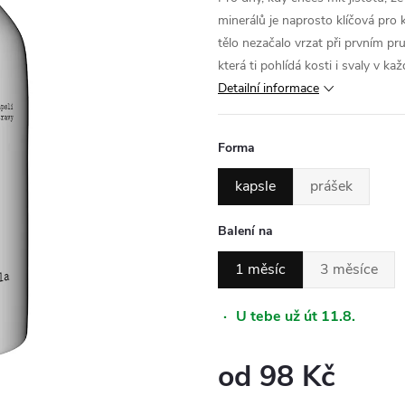
minerálů je naprosto klíčová pro
tělo nezačalo vrzat při prvním p
která ti pohlídá kosti i svaly v k
Detailní informace
Forma
kapsle
prášek
Balení na
1 měsíc
3 měsíce
·
U tebe už út 11.8.
od
98 Kč
Měrná