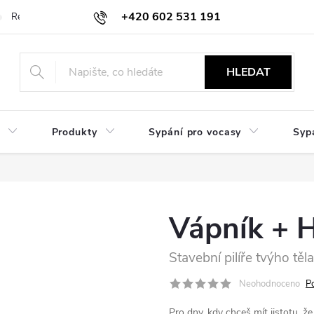
+420 602 531 191
Reklamace a vrácení
Obchodní sdělení
Hodnocení obchodu
HLEDAT
Produkty
Sypání pro vocasy
Syp
Vápník + H
Stavební pilíře tvýho těla
Neohodnoceno
P
Pro dny, kdy chceš mít jistotu, že 