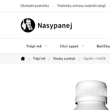
Přejít
Obchodní podmínky
Podmínky ochrany osobních údajů
na
obsah
Trápí mě
Chci sypat
Balíčky
Trápí mě
Klouby a pohyb
Vápník + Hořčík
Domů