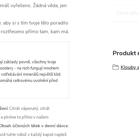
 máš vyřešeno. Žádná věda, jen
Země pův
aby si s tím tvoje tělo poradilo
le roztřeseno přímo tam, kam má.
Produkt n
tojí základy pevně, všechny tvoje
Klouby 
boostery - na nich fungují mnohem
 vstřebávání minerálů největší klid.
 pomáhá celkovému uvolnění před
žení:
Citrát vápenatý, citrát
 a plníme to přímo v našem
Obsah účinných látek v denní dávce:
ně tuhle nálož v každý kapsli najdeš.