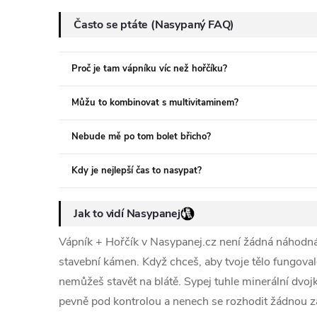
Často se ptáte (Nasypaný FAQ)
Proč je tam vápníku víc než hořčíku?
Můžu to kombinovat s multivitaminem?
Nebude mě po tom bolet břicho?
Kdy je nejlepší čas to nasypat?
Jak to vidí Nasypanej
Vápník + Hořčík v Nasypanej.cz není žádná náhodná 
stavební kámen. Když chceš, aby tvoje tělo fungovalo
nemůžeš stavět na blátě. Sypej tuhle minerální dvoj
pevně pod kontrolou a nenech se rozhodit žádnou zát