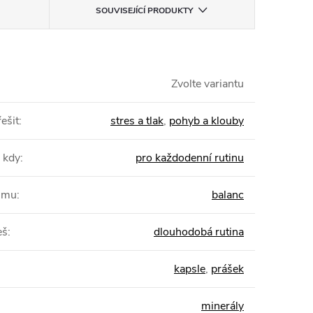
SOUVISEJÍCÍ PRODUKTY
Zvolte variantu
ešit
:
stres a tlak
,
pohyb a klouby
 kdy
:
pro každodenní rutinu
žimu
:
balanc
eš
:
dlouhodobá rutina
kapsle
,
prášek
minerály