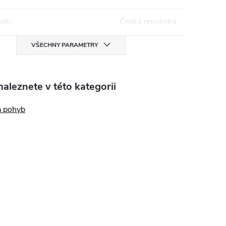
odu
:
Česká republika
VŠECHNY PARAMETRY
aleznete v této kategorii
a pohyb