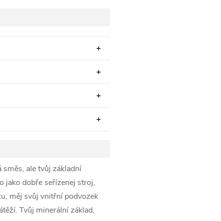
směs, ale tvůj základní
 jako dobře seřízenej stroj,
ku, měj svůj vnitřní podvozek
ěží. Tvůj minerální základ,