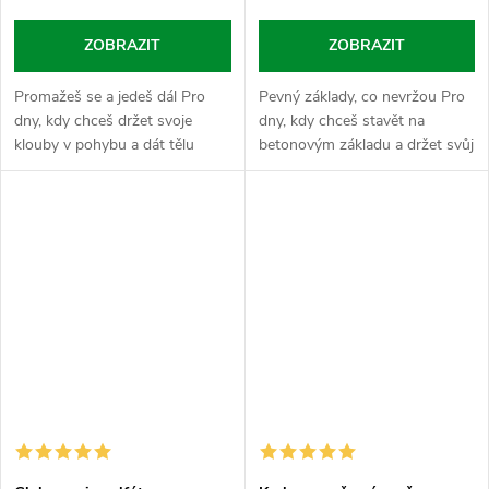
ZOBRAZIT
ZOBRAZIT
Promažeš se a jedeš dál Pro
Pevný základy, co nevržou Pro
dny, kdy chceš držet svoje
dny, kdy chceš stavět na
klouby v pohybu a dát tělu
betonovým základu a držet svůj
jednoduchý sírový základ bez
pohyb i vzhled pod kontrolou
zbytečných řečí a kudrlinek.
bez zbytečných keců. Tahle
MSM je tvůj vnitřní údržbář
kombinace je tvůj stavební
pro...
pilíř,...