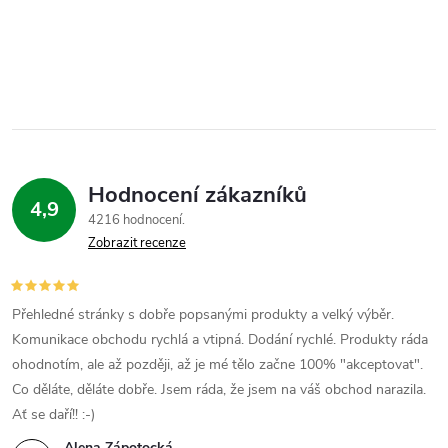
d
a
c
í
p
Hodnocení zákazníků
4,9
r
4216 hodnocení
Zobrazit recenze
v
k
Přehledné stránky s dobře popsanými produkty a velký výběr.
y
Komunikace obchodu rychlá a vtipná. Dodání rychlé. Produkty ráda
ohodnotím, ale až později, až je mé tělo začne 100% "akceptovat".
v
Co děláte, děláte dobře. Jsem ráda, že jsem na váš obchod narazila.
ý
Ať se daří!! :-)
Alena Zápotocká