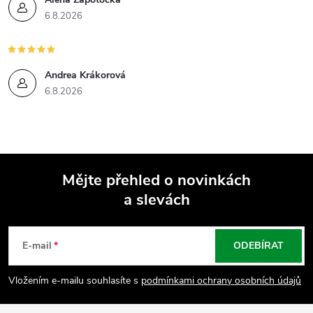
p
6.8.2026
i
s
Andrea Krákorová
u
6.8.2026
Mějte přehled o novinkách
a slevách
Z
á
E-mail
ODEBÍRAT
p
Vložením e-mailu souhlasíte s
podmínkami ochrany osobních údajů