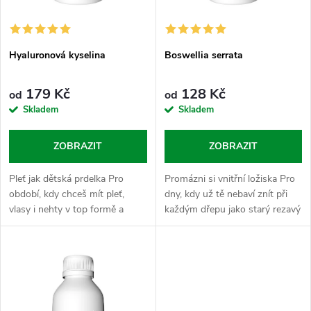
s
p
p
r
Hyaluronová kyselina
Boswellia serrata
r
o
179 Kč
128 Kč
od
od
o
Skladem
Skladem
d
d
ZOBRAZIT
ZOBRAZIT
u
u
Pleť jak dětská prdelka Pro
Promázni si vnitřní ložiska Pro
k
období, kdy chceš mít pleť,
dny, kdy už tě nebaví znít při
k
vlasy i nehty v top formě a
každým dřepu jako starý rezavý
t
klouby promazaný jako ložiska
vrata. Boswellia serrata je tvůj
t
u novýho bavoráka. Hyaluronka
bylinnej mechanik, kterej ti vlije
ů
je tvůj vnitřní hydratant. Sypej...
čerstvej olej...
ů