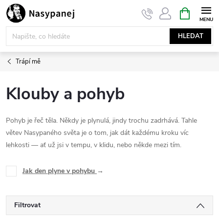
Přejít
NÁKUPNÍ
KOŠÍK
na
obsah
HLEDAT
Trápí mě
Klouby a pohyb
Pohyb je řeč těla. Někdy je plynulá, jindy trochu zadrhává. Tahle
větev Nasypaného světa je o tom, jak dát každému kroku víc
lehkosti — ať už jsi v tempu, v klidu, nebo někde mezi tím.
Jak den plyne v pohybu
→
Filtrovat