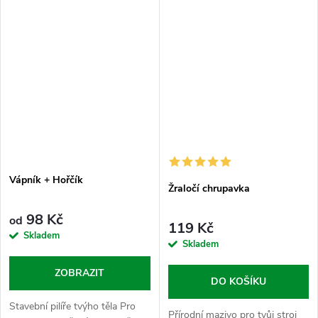
autobus je nabitej vším, co...
Sypej tyhle peptidy a dopřej...
Vápník + Hořčík
Žraločí chrupavka
98 Kč
od
119 Kč
Skladem
Skladem
ZOBRAZIT
DO KOŠÍKU
Stavební pilíře tvýho těla Pro
Přírodní mazivo pro tvůj stroj