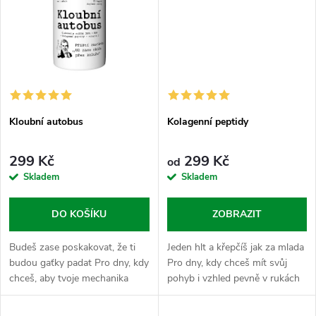
Kloubní autobus
Kolagenní peptidy
299 Kč
299 Kč
od
Skladem
Skladem
DO KOŠÍKU
ZOBRAZIT
Budeš zase poskakovat, že ti
Jeden hlt a křepčíš jak za mlada
budou gaťky padat Pro dny, kdy
Pro dny, kdy chceš mít svůj
chceš, aby tvoje mechanika
pohyb i vzhled pevně v rukách
držela krok s tvým tempem a
a nenechat to na náhodě.
nebrzdila tě v rozletu. Kloubní
Kolagen je tvůj vnitřní tmel.