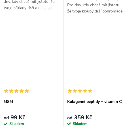
dny, kdy chceš mít jistotu, že
Pro dny, kdy chceš mít jistotu,
tvoje základy drží a nic je jen
že tvoje klouby drží pohromadě
tak nepoloží. Tahle dvojice
i při pořádný zátěži. Žraločí
minerálů je naprosto klíčová pro
chrupavka je prověřenej
každého, kdo se hýbe,...
materiál pro každýho, kdo...
MSM
Kolagenní peptidy + vitamín C
99 Kč
359 Kč
od
od
Skladem
Skladem