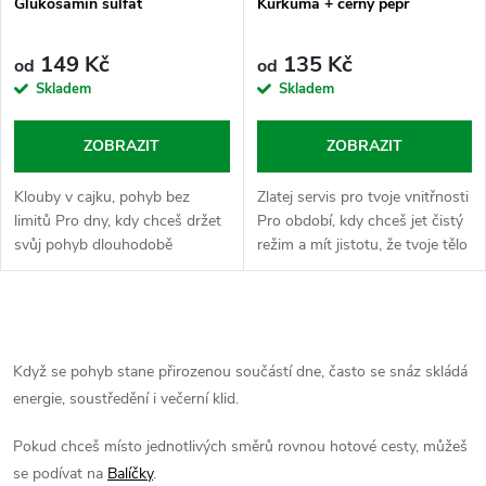
Glukosamin sulfát
Kurkuma + černý pepř
149 Kč
135 Kč
od
od
Skladem
Skladem
ZOBRAZIT
ZOBRAZIT
Klouby v cajku, pohyb bez
Zlatej servis pro tvoje vnitřnosti
limitů Pro dny, kdy chceš držet
Pro období, kdy chceš jet čistý
svůj pohyb dlouhodobě
režim a mít jistotu, že tvoje tělo
udržitelný a mít jistotu, že tě
šlape bez zbytečných zádrhelů.
tvoje tělo nebrzdí. Glukosamin
Tahle dvojka je prověřený
sulfát je tvůj vnitřní stavební...
bylinný kombo pro...
O
v
Když se pohyb stane přirozenou součástí dne, často se snáz skládá
energie, soustředění i večerní klid.
l
Pokud chceš místo jednotlivých směrů rovnou hotové cesty, můžeš
á
se podívat na
Balíčky
.