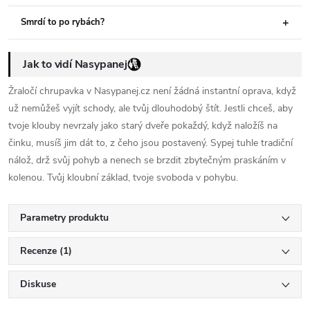
Smrdí to po rybách?
Jak to vidí Nasypanej
Žraločí chrupavka v Nasypanej.cz není žádná instantní oprava, když
už nemůžeš vyjít schody, ale tvůj dlouhodobý štít. Jestli chceš, aby
tvoje klouby nevrzaly jako starý dveře pokaždý, když naložíš na
činku, musíš jim dát to, z čeho jsou postavený. Sypej tuhle tradiční
nálož, drž svůj pohyb a nenech se brzdit zbytečným praskáním v
kolenou. Tvůj kloubní základ, tvoje svoboda v pohybu.
Parametry produktu
Recenze (1)
Diskuse