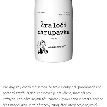
Pro dny, kdy chceš mít jistotu, že tvoje klouby drží pohromadě i při
pořádný zátěži. Žraločí chrupavka je prověřenej materiál pro
každýho, kdo dává svýmu tělu zabrat v gymu nebo v práci a nechce
řešit každej krok. Je to přirozený zdroj látek, který tvoje pojivový