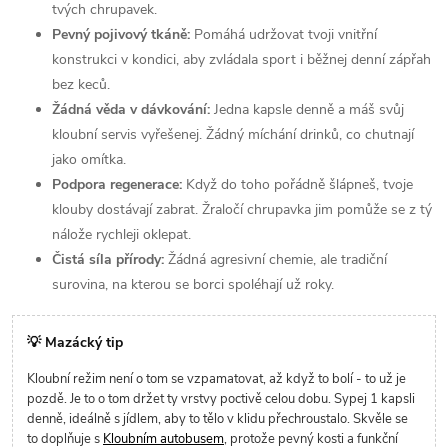
tvých chrupavek.
Pevný pojivový tkáně:
Pomáhá udržovat tvoji vnitřní
konstrukci v kondici, aby zvládala sport i běžnej denní zápřah
bez keců.
Žádná věda v dávkování:
Jedna kapsle denně a máš svůj
kloubní servis vyřešenej. Žádný míchání drinků, co chutnají
jako omítka.
Podpora regenerace:
Když do toho pořádně šlápneš, tvoje
klouby dostávají zabrat. Žraločí chrupavka jim pomůže se z tý
nálože rychleji oklepat.
Čistá síla přírody:
Žádná agresivní chemie, ale tradiční
surovina, na kterou se borci spoléhají už roky.
💡 Mazácký tip
Kloubní režim není o tom se vzpamatovat, až když to bolí - to už je
pozdě. Je to o tom držet ty vrstvy poctivě celou dobu. Sypej 1 kapsli
denně, ideálně s jídlem, aby to tělo v klidu přechroustalo. Skvěle se
to doplňuje s
Kloubním autobusem
, protože pevný kosti a funkční