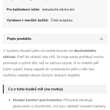
Pro každodenní režim:
Jednoduché dávkování.
Vyrobeno v menších šaržích:
Čistá receptura.
Popis produktu
V systému kloubní péče má tenhle kousek roli
dlouhodobého
základu.
Patří do období, kdy cítíš, že tvoje panty potřebují trochu
promazat a vyživit dřív, než se začnou ozývat. Je to stabilní pilíř
tvýho sypání, kterej zapadá do systematický péče o tělo bez
složitýho skládání deseti různých drahých doplňků.
Co z toho budeš mít (na rovinu)
Kloubní komfort pod kontrolou:
Přirozeně obsahuje
glukosamin a chondroitin, což jsou základní stavební kameny