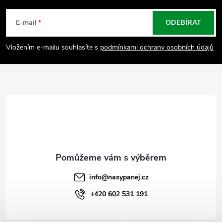
á
E-mail
ODEBÍRAT
p
Vložením e-mailu souhlasíte s
podmínkami ochrany osobních údajů
a
t
í
info
@
nasypanej.cz
+420 602 531 191