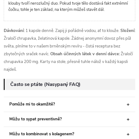
klouby tvoří nerozlučný duo. Pokud tvoje tělo dostává fakt extrémní
čočku, tohle je ten základ, na kterým můžeš stavět dál.
Dávkování:
1 kapsle denně. Zapij ji pořádně vodou, ať to klouže.
Složení:
Žraločí chrupavka, želatinová kapsle. Žádnej anonymní dovoz přes půl
světa, plníme to v našem brněnským revíru - čistá receptura bez
zbytečných sraček navíc.
Obsah účinných látek v denní dávce:
Žraločí
chrupavka 200 mg. Karty na stole, přesně tuhle nálož v každý kapsli
najdeš.
Často se ptáte (Nasypaný FAQ)
Pomůže mi to okamžitě?
Můžu to sypat preventivně?
Můžu to kombinovat s kolagenem?