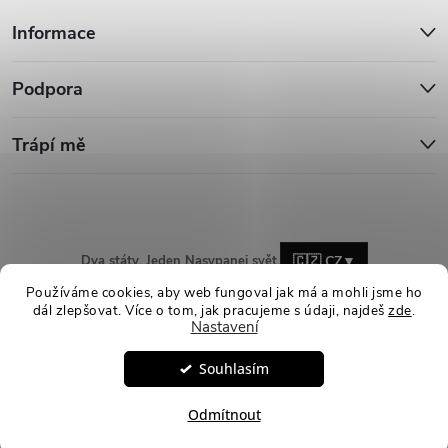
Informace
Podpora
Trápí mě
Dva státy. Jeden Nasypanej svět.
🇨🇿 CZ
▼
Používáme cookies, aby web fungoval jak má a mohli jsme ho
dál zlepšovat. Více o tom, jak pracujeme s údaji, najdeš
zde
.
Nastavení
Copyright 2026
Nasypanej.cz
. Všechna práva vyhrazena.
Upravit
Souhlasím
nastavení cookies
Vytvořil Shoptet
Odmítnout