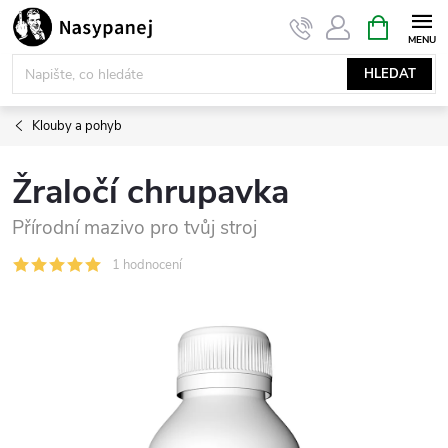
Přejít
NÁKUPNÍ
KOŠÍK
na
obsah
HLEDAT
Klouby a pohyb
Žraločí chrupavka
Přírodní mazivo pro tvůj stroj
1 hodnocení