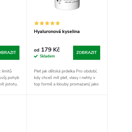
Hyaluronová kyselina
179 Kč
od
OBRAZIT
ZOBRAZIT
Skladem
 limitů
Pleť jak dětská prdelka Pro období,
 svůj pohyb
kdy chceš mít pleť, vlasy i nehty v
t jistotu,
top formě a klouby promazaný jako
Glukosamin
ložiska u novýho bavoráka.
ní...
Hyaluronka je tvůj vnitřní hydratant.
Sypej...