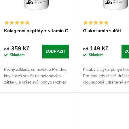
s
r
p
o
r
Kolagenní peptidy + vitamín C
Glukosamin sulfát
d
o
359 Kč
149 Kč
od
od
u
ZOBRAZIT
Z
Skladem
Skladem
d
k
Pevný základy, co nevržou Pro dny,
Klouby v cajku, pohyb bez
u
kdy chceš stavět na betonovým
Pro dny, kdy chceš držet
t
základu a držet svůj pohyb i vzhled
dlouhodobě udržitelný a mí
k
pod kontrolou bez zbytečných keců.
že tě tvoje tělo nebrzdí. 
ů
Tahle kombinace je tvůj stavební
sulfát je tvůj vnitřní staveb
t
pilíř,...
ů