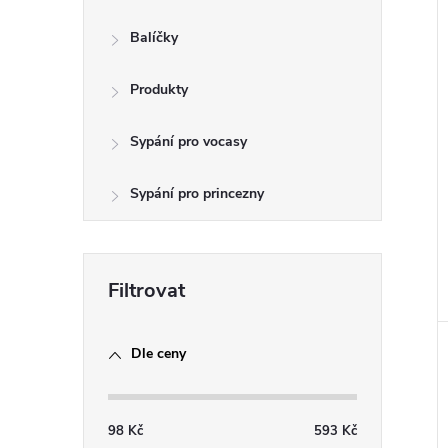
e
Balíčky
l
Produkty
Sypání pro vocasy
Sypání pro princezny
Dle ceny
98
Kč
593
Kč