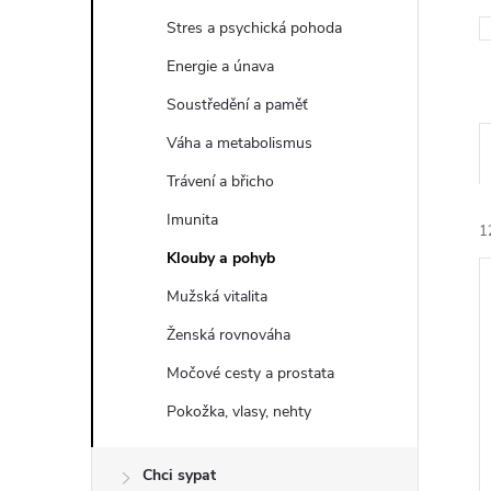
t
Stres a psychická pohoda
r
Energie a únava
Soustředění a paměť
a
Váha a metabolismus
n
Trávení a břicho
Imunita
n
1
Klouby a pohyb
í
Mužská vitalita
Ženská rovnováha
p
Močové cesty a prostata
a
í
Pokožka, vlasy, nehty
i
n
Chci sypat