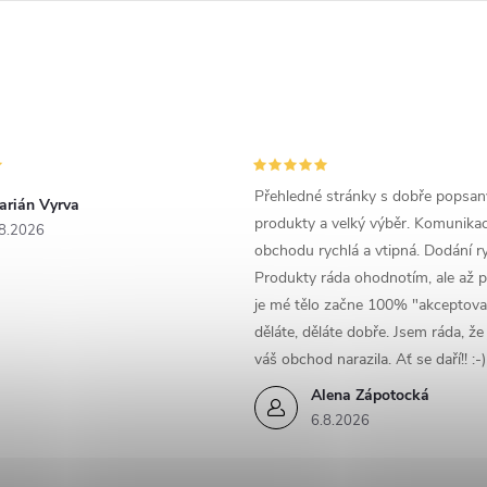
c
p
v
Přehledné stránky s dobře popsa
arián Vyrva
k
produkty a velký výběr. Komunika
8.2026
y
obchodu rychlá a vtipná. Dodání ry
Produkty ráda ohodnotím, ale až p
v
je mé tělo začne 100% "akceptova
děláte, děláte dobře. Jsem ráda, ž
ý
váš obchod narazila. Ať se daří!! :-)
p
Alena Zápotocká
6.8.2026
s