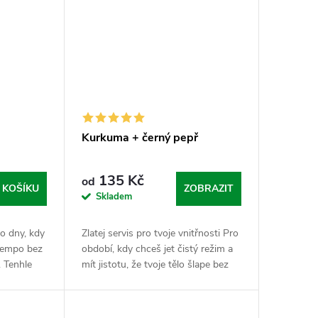
Kurkuma + černý pepř
135 Kč
od
 KOŠÍKU
ZOBRAZIT
Skladem
ro dny, kdy
Zlatej servis pro tvoje vnitřnosti Pro
 tempo bez
období, kdy chceš jet čistý režim a
. Tenhle
mít jistotu, že tvoje tělo šlape bez
autobus“
zbytečných zádrhelů. Tahle dvojka je
swellii“
prověřený bylinný kombo pro...