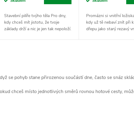
Skladem
Skladem
Stavební pilíře tvýho těla Pro dny,
Promázni si vnitřní ložisk
kdy chceš mít jistotu, že tvoje
kdy už tě nebaví znít při
základy drží a nic je jen tak nepoloží.
dřepu jako starý rezavý vr
Tahle dvojice minerálů je naprosto
Boswellia serrata je tvůj b
klíčová pro každého, kdo se hýbe,...
mechanik, kterej ti vlije čer
O
v
dyž se pohyb stane přirozenou součástí dne, často se snáz skládá
okud chceš místo jednotlivých směrů rovnou hotové cesty, můž
á
d
a