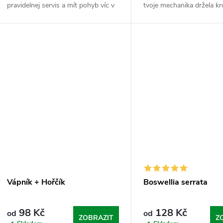
pravidelnej servis a mít pohyb víc v
tvoje mechanika držela k
pohodě, i když zrovna zvedáš svý
tempem a nebrzdila tě v r
maximum. Tenhle balíček spojuje
Kloubní autobus je nabitej
„Kloubní...
Vápník + Hořčík
Boswellia serrata
98 Kč
128 Kč
od
od
ZOBRAZIT
Z