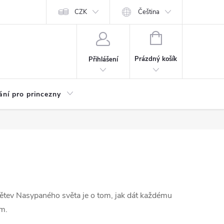
Kariéra
CZK
Čeština
NÁKUPNÍ
KOŠÍK
Prázdný košík
Přihlášení
ání pro princezny
 větev Nasypaného světa je o tom, jak dát každému
ím.