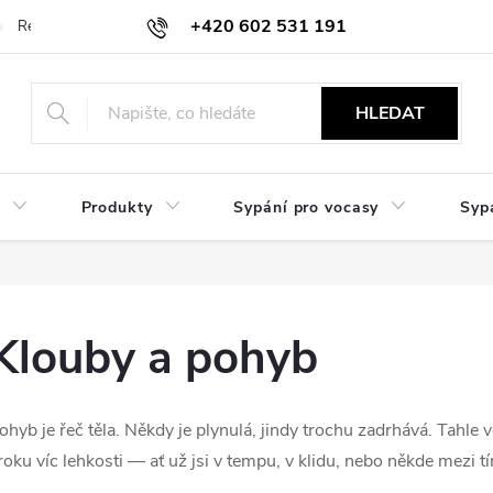
+420 602 531 191
Reklamace a vrácení
Obchodní sdělení
Hodnocení obchodu
HLEDAT
Produkty
Sypání pro vocasy
Syp
Klouby a pohyb
ohyb je řeč těla. Někdy je plynulá, jindy trochu zadrhává. Tahle
roku víc lehkosti — ať už jsi v tempu, v klidu, nebo někde mezi t