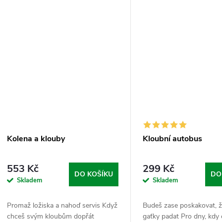
Kolena a klouby
Kloubní autobus
553 Kč
299 Kč
DO KOŠÍKU
DO
Skladem
Skladem
Promaž ložiska a nahoď servis Když
Budeš zase poskakovat, ž
chceš svým kloubům dopřát
gaťky padat Pro dny, kdy 