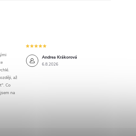
nými
Andrea Krákorová
ce
6.8.2026
chlé.
ozději, až
t". Co
e jsem na