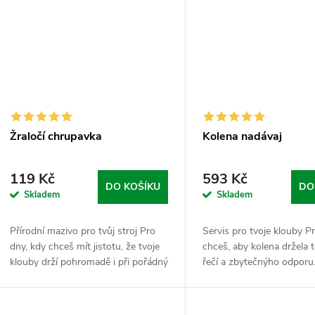
Žraločí chrupavka
Kolena nadávaj
119 Kč
593 Kč
DO KOŠÍKU
DO
Skladem
Skladem
Přírodní mazivo pro tvůj stroj Pro
Servis pro tvoje klouby P
dny, kdy chceš mít jistotu, že tvoje
chceš, aby kolena držela
klouby drží pohromadě i při pořádný
řečí a zbytečnýho odporu
zátěži. Žraločí chrupavka je
balíček spojuje „Kloubní 
prověřenej materiál pro každýho,
pro komplexní výživu, „Bo
kdo...
pro...