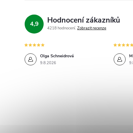
í
Hodnocení zákazníků
4,9
4218 hodnocení
Zobrazit recenze
r
Olga Schneidrová
M
9.8.2026
9.
i