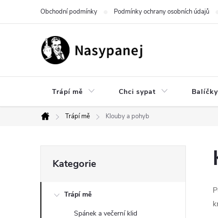
Přejít
Obchodní podmínky
Podmínky ochrany osobních údajů
na
obsah
Trápí mě
Chci sypat
Balíčky
Trápí mě
Klouby a pohyb
Domů
P
Přeskočit
Kategorie
kategorie
o
P
Trápí mě
s
k
Spánek a večerní klid