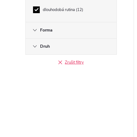
dlouhodobá rutina
12
Forma
Druh
Zrušit filtry