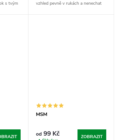
rok s tvým
vzhled pevně v rukách a nenechat
ozletu.
to na náhodě. Kolagen je tvůj vnitřní
 vším, co...
tmel. Sypej tyhle peptidy a dopřej...
MSM
99 Kč
od
OBRAZIT
ZOBRAZIT