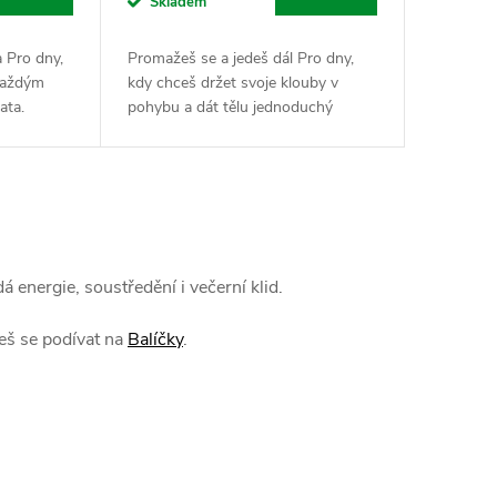
Skladem
a Pro dny,
Promažeš se a jedeš dál Pro dny,
 každým
kdy chceš držet svoje klouby v
ata.
pohybu a dát tělu jednoduchý
ylinnej
sírový základ bez zbytečných řečí a
stvej olej...
kudrlinek. MSM je tvůj vnitřní
údržbář pro...
 energie, soustředění i večerní klid.
eš se podívat na
Balíčky
.