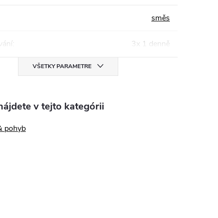
směs
ání
:
3x 1 denně
VŠETKY PARAMETRE
ájdete v tejto kategórii
& pohyb