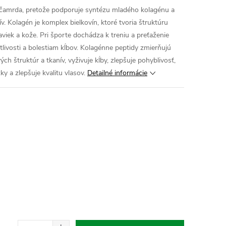
 čamrda, pretože podporuje syntézu mladého kolagénu a
v. Kolagén je komplex bielkovín, ktoré tvoria štruktúru
paviek a kože. Pri športe dochádza k treniu a preťaženie
itlivosti a bolestiam kĺbov. Kolagénne peptidy zmierňujú
vých štruktúr a tkanív, vyživuje kĺby, zlepšuje pohyblivosť,
ky a zlepšuje kvalitu vlasov.
Detailné informácie