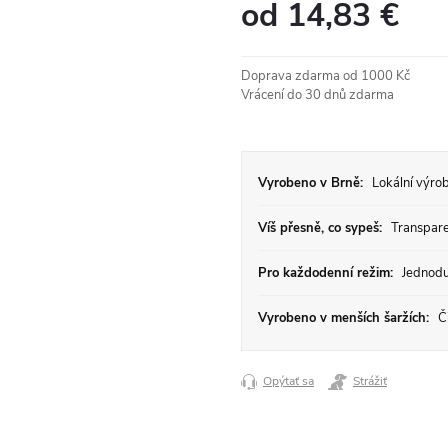
od
14,83 €
Jednotková
cena:
Doprava zdarma od 1000 Kč
Vrácení do 30 dnů zdarma
Vyrobeno v Brně:
Lokální výrob
Víš přesně, co sypeš:
Transparen
Pro každodenní režim:
Jednodu
Vyrobeno v menších šaržích:
Či
Opýtať sa
Strážiť