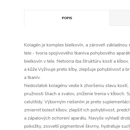
POPIS
Kolagén je komplex bielkovín, a zároveň základnou
tele - tvoria spojivového tkaniva pohybového apará
bielkovín v tele. Netvoria iba štruktúru kostí a kĺbov,
a kůže.Vyživuje preto kĺby, zlepšuje pohyblivosť a b
a tkanív.
Nedostatok kolagénu vedie k zhoršeniu stavu kostí, 
pružnosti šliach a svalov, zníženie trenia v kĺboch. 
celulitídy. Výborným riešením je preto suplementác
zmierniť bolesť kĺbov, zlepšiť ich pohyblivosť, pre
a zápalových ochorení aparátu. Navyše vyhladí drobn
pokožky, zosvetlí pigmentové škvrny, hydratuje suchú