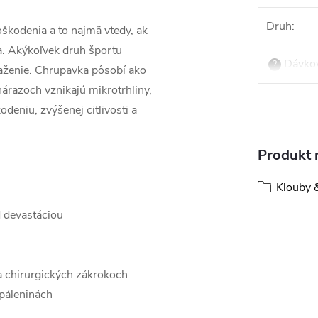
Druh
:
škodenia a to najmä vtedy, ak
. Akýkoľvek druh športu
Dávkov
?
ťaženie. Chrupavka pôsobí ako
nárazoch vznikajú mikrotrhliny,
deniu, zvýšenej citlivosti a
Produkt n
Klouby 
d devastáciou
a chirurgických zákrokoch
opáleninách