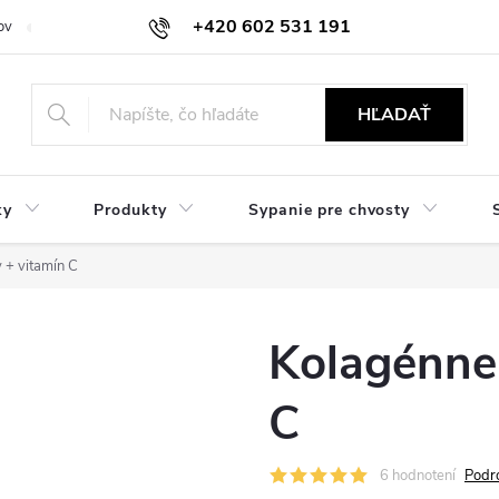
+420 602 531 191
ov
Reklamácie a vrátenie
Obchodné oznámenie
Hodnocení ob
HĽADAŤ
ky
Produkty
Sypanie pre chvosty
 + vitamín C
Kolagénne 
C
6 hodnotení
Podr