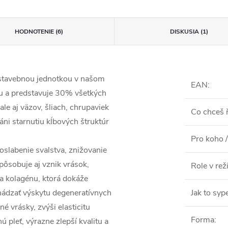
HODNOTENIE (6)
DISKUSIA (1)
 stavebnou jednotkou v našom
EAN
:
tu a predstavuje 30% všetkých
 ale aj väzov, šliach, chrupaviek
Co chceš ř
ráni starnutiu kĺbových štruktúr
Pro koho /
oslabenie svalstva, znižovanie
Spôsobuje aj vznik vrások,
Role v re
ia kolagénu, ktorá dokáže
dchádzať výskytu degeneratívnych
Jak to syp
é vrásky, zvýši elasticitu
Forma
:
 pleť, výrazne zlepší kvalitu a