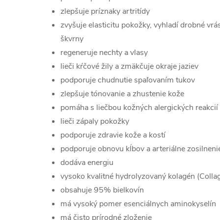
zlepšuje príznaky artritídy
zvyšuje elasticitu pokožky, vyhladí drobné vrá
škvrny
regeneruje nechty a vlasy
lieči kŕčové žily a zmäkčuje okraje jaziev
podporuje chudnutie spaľovaním tukov
zlepšuje tónovanie a zhustenie kože
pomáha s liečbou kožných alergických reakcií
lieči zápaly pokožky
podporuje zdravie kože a kostí
podporuje obnovu kĺbov a arteriálne zosilneni
dodáva energiu
vysoko kvalitné hydrolyzovaný kolagén (Colla
obsahuje 95% bielkovín
má vysoký pomer esenciálnych aminokyselín
má čisto prírodné zloženie