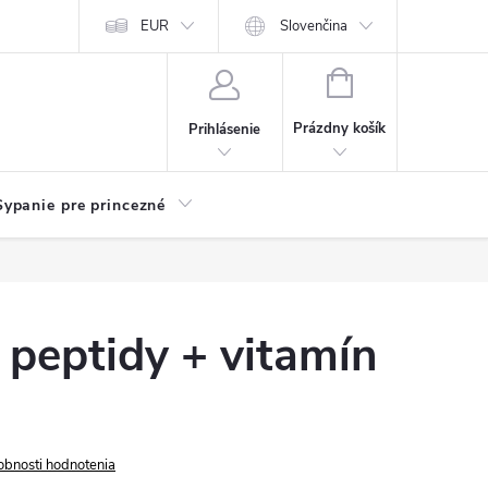
chodu
Kariéra
EUR
Slovenčina
NÁKUPNÝ
KOŠÍK
Prázdny košík
Prihlásenie
Sypanie pre princezné
peptidy + vitamín
obnosti hodnotenia