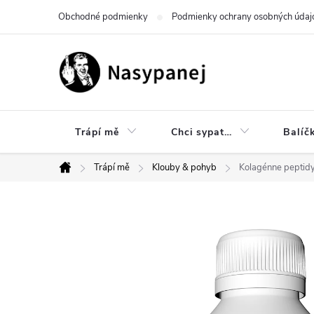
Prejsť
Obchodné podmienky
Podmienky ochrany osobných údaj
na
obsah
Trápí mě
Chci sypat…
Balíč
Trápí mě
Klouby & pohyb
Kolagénne peptidy
Domov