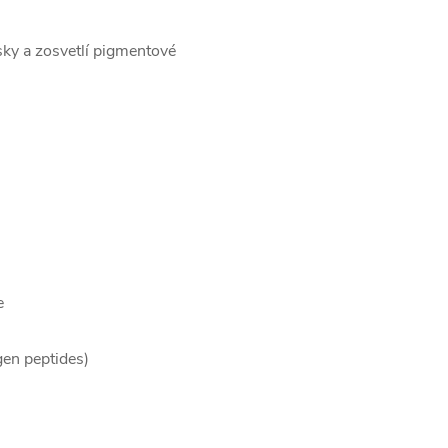
sky a zosvetlí pigmentové
e
gen peptides)