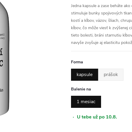
Jedna kapsule a zase beháte ako
stimuluje bunky spojivových tkaní
kostí a kĺbov, väzov, šliach, chru
kĺbov, čo môže viesť k zvýšenej c
tieto bolesti, bráni starnutiu kĺbo
navyše zvyšuje aj elasticitu pokož
Forma
kapsule
prášok
Balenie na
1 mesiac
·
U tebe už po 10.8.