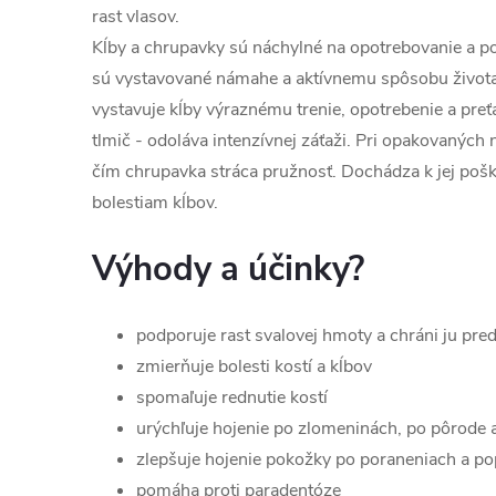
rast vlasov.
Kĺby a chrupavky sú náchylné na opotrebovanie a po
sú vystavované námahe a aktívnemu spôsobu života
vystavuje kĺby výraznému trenie, opotrebenie a pre
tlmič - odoláva intenzívnej záťaži. Pri opakovaných 
čím chrupavka stráca pružnosť. Dochádza k jej poško
bolestiam kĺbov.
Výhody a účinky?
podporuje rast svalovej hmoty a chráni ju pre
zmierňuje bolesti kostí a kĺbov
spomaľuje rednutie kostí
urýchľuje hojenie po zlomeninách, po pôrode 
zlepšuje hojenie pokožky po poraneniach a p
pomáha proti paradentóze