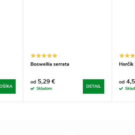
Boswellia serrata
Horčík
5,29 €
4,5
od
od
OŠÍKA
DETAIL
Skladom
Skla