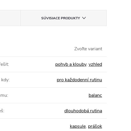
SÚVISIACE PRODUKTY
Zvoľte variant
ešit
:
pohyb a klouby
,
vzhled
 kdy
:
pro každodenní rutinu
žimu
:
balanc
eš
:
dlouhodobá rutina
kapsule
,
prášok