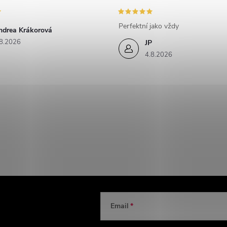
Perfektní jako vždy
ndrea Krákorová
8.2026
JP
4.8.2026
Email