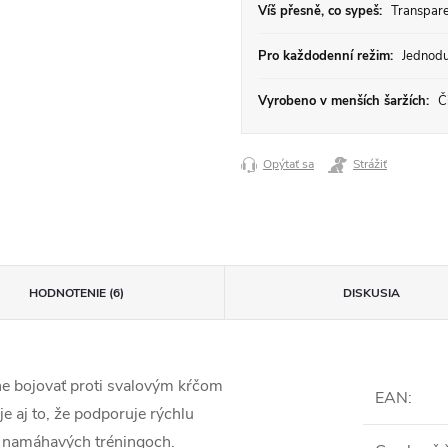
Víš přesně, co sypeš:
Transparen
Pro každodenní režim:
Jednodu
Vyrobeno v menších šaržích:
Či
Opýtať sa
Strážiť
HODNOTENIE (6)
DISKUSIA
vne bojovať proti svalovým kŕčom
EAN
:
e aj to, že podporuje rýchlu
i namáhavých tréningoch.