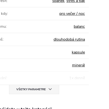
ešit
:
spánek
,
stres a tlak
 kdy
:
pro večer / noc
žimu
:
balanc
eš
:
dlouhodobá rutina
kapsule
minerál
ání
:
1x denně
VŠETKY PARAMETRE