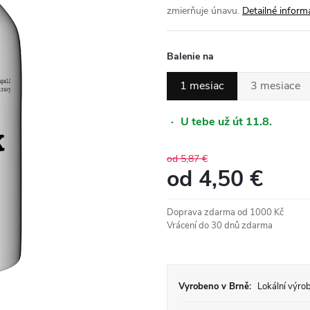
zmierňuje únavu.
Detailné inform
Balenie na
1 mesiac
3 mesiace
·
U tebe už út 11.8.
od 5,87 €
od
4,50 €
Jednotková
Doprava zdarma od 1000 Kč
cena:
Vrácení do 30 dnů zdarma
Vyrobeno v Brně:
Lokální výrob