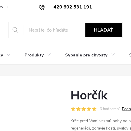
+420 602 531 191
ov
Reklamácie a vrátenie
Obchodné oznámenie
Hodnocení ob
HĽADAŤ
ky
Produkty
Sypanie pre chvosty
Horčík
6 hodnotení
Podr
Kŕče pred Vami vezmú nohy na p
regenerácii, zdravie kostí, svalo