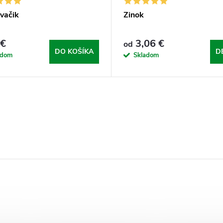
vačik
Zinok
 €
3,06 €
od
DO KOŠÍKA
D
adom
Skladom