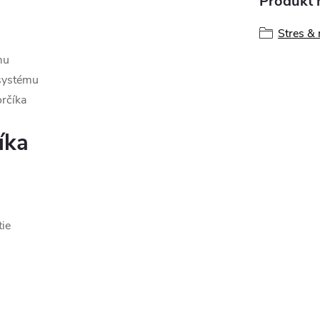
Produkt n
Stres & 
mu
systému
orčíka
íka
tie