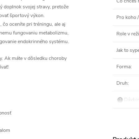
Co chceš ř
itý doplnok svojej stravy, pretože
vať športový výkon.
Pro koho /
čo oceníte pri tréningu, ale aj
ávnemu fungovaniu metabolizmu,
Role v re
ngovanie endokrinného systému.
Jak to syp
ky. Ak máte v dôsledku choroby
Forma
:
vať!
Druh
:
Dávkov
?
pnosť
valom