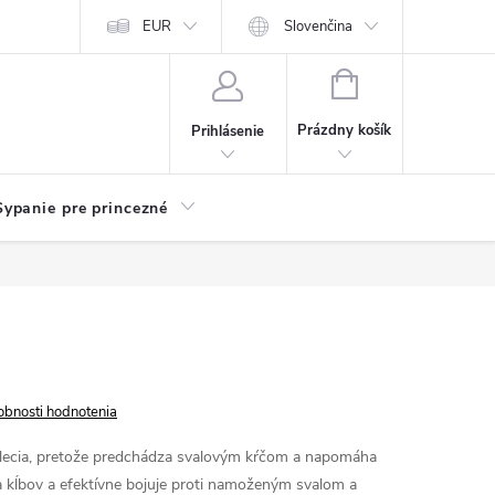
chodu
Kariéra
EUR
Slovenčina
NÁKUPNÝ
KOŠÍK
Prázdny košík
Prihlásenie
Sypanie pre princezné
obnosti hodnotenia
lecia, pretože predchádza svalovým kŕčom a napomáha
v a kĺbov a efektívne bojuje proti namoženým svalom a