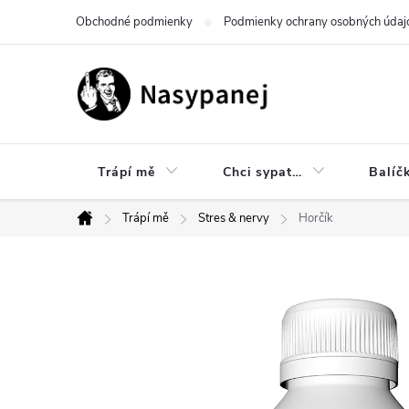
Prejsť
Obchodné podmienky
Podmienky ochrany osobných údaj
na
obsah
Trápí mě
Chci sypat…
Balíč
Trápí mě
Stres & nervy
Horčík
Domov