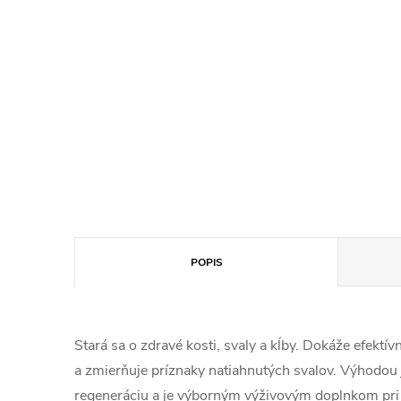
POPIS
Stará sa o zdravé kosti, svaly a kĺby. Dokáže efektí
a zmierňuje príznaky natiahnutých svalov. Výhodou j
regeneráciu a je výborným výživovým doplnkom pr