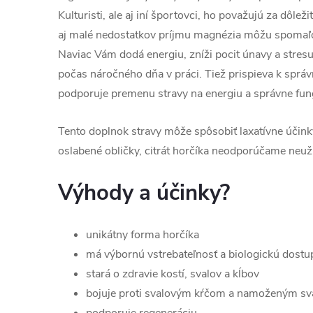
Kulturisti, ale aj iní športovci, ho považujú za dôlež
aj malé nedostatkov príjmu magnézia môžu spomaľo
Naviac Vám dodá energiu, zníži pocit únavy a stresu, 
počas náročného dňa v práci. Tiež prispieva k spr
podporuje premenu stravy na energiu a správne fu
Tento doplnok stravy môže spôsobiť laxatívne účin
oslabené obličky, citrát horčíka neodporúčame neuží
Výhody a účinky?
unikátny forma horčíka
má výbornú vstrebateľnosť a biologickú dostu
stará o zdravie kostí, svalov a kĺbov
bojuje proti svalovým kŕčom a namoženým s