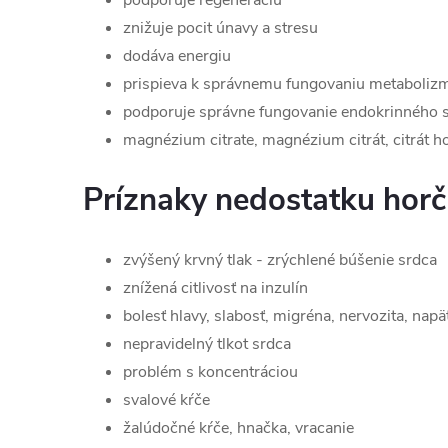
podporuje regeneráciu
znižuje pocit únavy a stresu
dodáva energiu
prispieva k správnemu fungovaniu metaboliz
podporuje správne fungovanie endokrinného 
magnézium citrate, magnézium citrát, citrát h
Príznaky nedostatku horč
zvýšený krvný tlak - zrýchlené búšenie srdca
znížená citlivosť na inzulín
bolesť hlavy, slabosť, migréna, nervozita, napä
nepravidelný tlkot srdca
problém s koncentráciou
svalové kŕče
žalúdočné kŕče, hnačka, vracanie