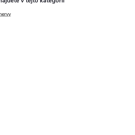
ájdete v tejto kategórii
nervy