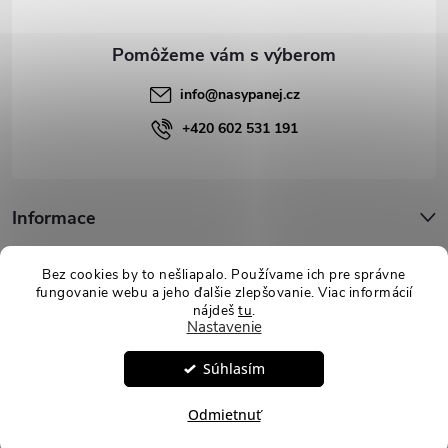
i
e
info
@
nasypanej.cz
+420 602 531 191
Informace
Podpora
Bez cookies by to nešliapalo. Používame ich pre správne
fungovanie webu a jeho ďalšie zlepšovanie. Viac informácií
nájdeš
tu
.
Nastavenie
Copyright 2026
Nasypanej.sk
. Všetky práva vyhradené.
Upraviť
Súhlasím
nastavenie cookies
Vytvoril Shoptet
Odmietnuť