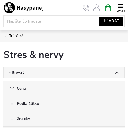
Prejsť
NÁKUPN
KOŠÍK
na
obsah
HĽADAŤ
Trápí mě
Stres & nervy
Filtrovať
Cena
Podľa štítku
Značky