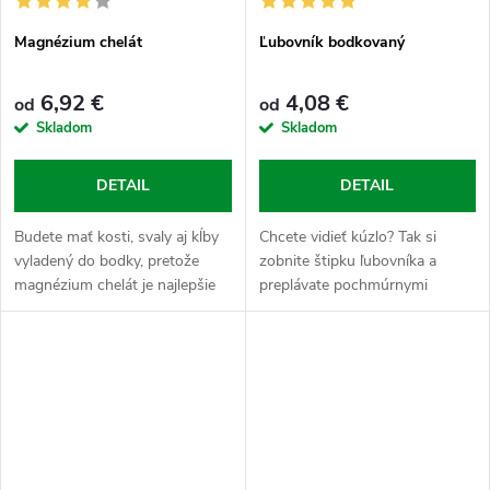
Magnézium chelát
Ľubovník bodkovaný
6,92 €
4,08 €
od
od
Skladom
Skladom
DETAIL
DETAIL
Budete mať kosti, svaly aj kĺby
Chcete vidieť kúzlo? Tak si
vyladený do bodky, pretože
zobnite štipku ľubovníka a
magnézium chelát je najlepšie
preplávate pochmúrnymi
vstrebateľná väzba horčíka,
mesiacmi roka s dobrou
ktorá efektívne bojuje proti
náladou a vyhnete sa
namoženým svalom a
zbytočnému stresu a splínu.
zmierňuje...
Táto úžasná bylina rozjasní...