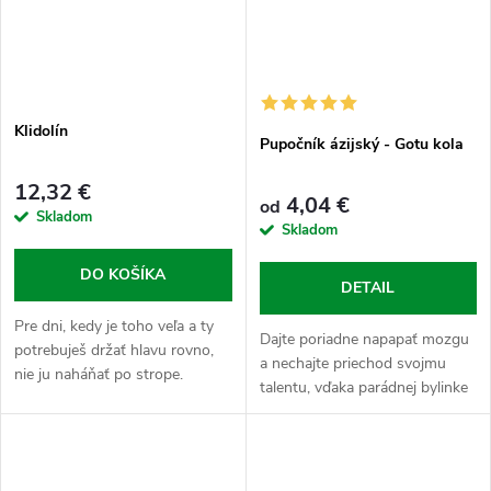
Klidolín
Pupočník ázijský - Gotu kola
12,32 €
4,04 €
od
Skladom
Skladom
DO KOŠÍKA
DETAIL
Pre dni, kedy je toho veľa a ty
Dajte poriadne napapať mozgu
potrebuješ držať hlavu rovno,
a nechajte priechod svojmu
nie ju naháňať po strope.
talentu, vďaka parádnej bylinke
ktorá osvieži vaše telo, prispeje
k duševnému zdraviu a
všetkých vašich oponentov
posadí...