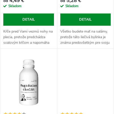
r
4,49 €
5,28 €
od
od
o
Skladom
Skladom
o
d
DETAIL
DETAIL
d
u
Kŕče pred Vami vezmú nohy na
Všetko budete mať na salámy,
u
plecia, pretože predchádza
pretože táto liečivá bylinka je
k
svalovým kŕčom a napomáha
známa predovšetkým pre svoju
k
regenerácii, zdravie kostí, svalov
schopnosť predchádzať úzkosti
t
a kĺbov a efektívne bojuje proti
a depresii. Jej užívanie zníži
t
namoženým svalom a...
koncentráciu kortizolu v...
o
o
v
v