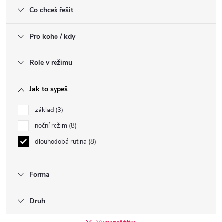
Co chceš řešit
Pro koho / kdy
Role v režimu
Jak to sypeš
základ
3
noční režim
8
dlouhodobá rutina
8
Forma
Druh