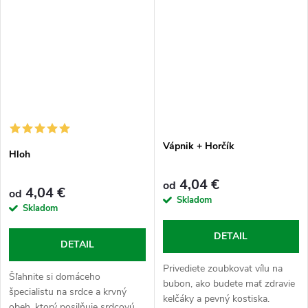
Vápnik + Horčík
Hloh
4,04 €
od
4,04 €
od
Skladom
Skladom
DETAIL
DETAIL
Privediete zoubkovat vílu na
Šľahnite si domáceho
bubon, ako budete mať zdravie
špecialistu na srdce a krvný
kelčáky a pevný kostiska.
obeh, ktorý posilňuje srdcovú