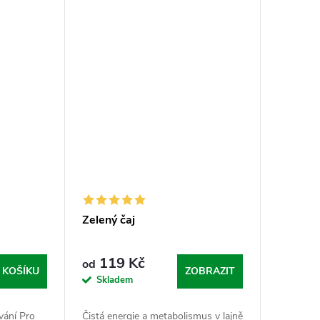
aby...
Zelený čaj
119 Kč
od
 KOŠÍKU
ZOBRAZIT
Skladem
ování Pro
Čistá energie a metabolismus v lajně