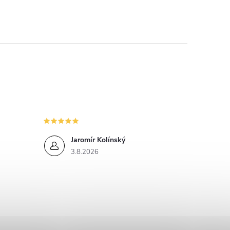
v
á
n
í
Jaromír Kolínský
3.8.2026