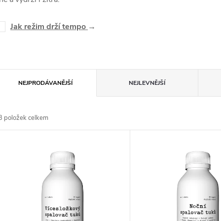
Jak režim drží tempo
→
Ř
NEJPRODÁVANĚJŠÍ
NEJLEVNĚJŠÍ
a
3
položek celkem
z
V
e
ý
n
p