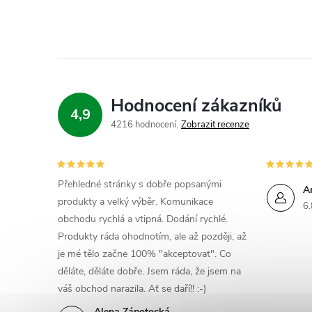
í
r
Hodnocení zákazníků
4,9
4216 hodnocení
Zobrazit recenze
Přehledné stránky s dobře popsanými
A
produkty a velký výběr. Komunikace
6.
obchodu rychlá a vtipná. Dodání rychlé.
Produkty ráda ohodnotím, ale až později, až
je mé tělo začne 100% "akceptovat". Co
děláte, děláte dobře. Jsem ráda, že jsem na
váš obchod narazila. Ať se daří!! :-)
i
Alena Zápotocká