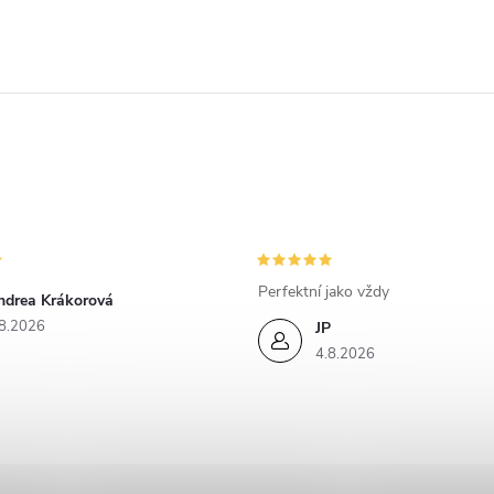
c
p
v
k
y
Perfektní jako vždy
ndrea Krákorová
8.2026
v
JP
4.8.2026
ý
p