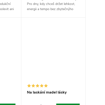
redukční
Pro dny, kdy chceš držet lehkost,
olevit ani
energii a tempo bez zbytečnýho
 kyselina,
přepínání. Extrakt ze zeleného čaje
zapadne
je nabitej polyfenoly a bioaktivními...
Na laskání madel lásky