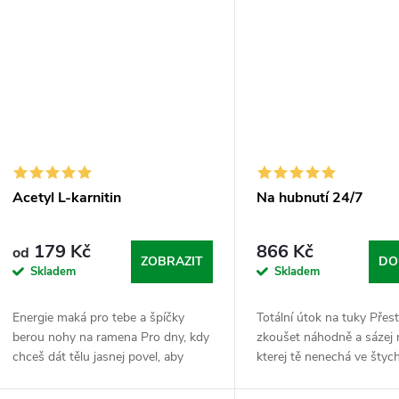
Acetyl L-karnitin
Na hubnutí 24/7
179 Kč
866 Kč
od
ZOBRAZIT
DO
Skladem
Skladem
Energie maká pro tebe a špíčky
Totální útok na tuky Přes
berou nohy na ramena Pro dny, kdy
zkoušet náhodně a sázej 
chceš dát tělu jasnej povel, aby
kterej tě nenechá ve štyc
začalo brát palivo z vlastních zásob
piksla má svůj čas a svoji
a makalo efektivněji. Acetyl L-
ráno tě nakopneme, přes