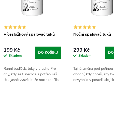
p
s
r
p
o
r
Vícesložkový spalovač tuků
Noční spalovač tuků
d
o
199 Kč
299 Kč
u
DO KOŠÍKU
DO
Skladem
Skladem
d
k
Ranní budíček, tuky v prachu Pro
Tajná směna pod peřinou
u
dny, kdy se ti nechce a potřebuješ
období, kdy chceš, aby tvo
t
tělu jasně vysvětlit, že noc skončila
nevyhnilo v posteli, ale je
k
a dneska se pálí kalorie, ne čas.
pecky 24/7. Noční spalova
ů
Vícesložkový spalovač je tvůj...
štafetu po denním shonu
t
pozor,...
ů