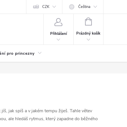
Kariéra
CZK
Čeština
NÁKUPNÍ
KOŠÍK
Prázdný košík
Přihlášení
ání pro princezny
k jíš, jak spíš a v jakém tempu žiješ. Tahle větev
nou, ale hledáš rytmus, který zapadne do běžného