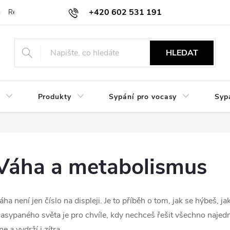
+420 602 531 191
Reklamace a vrácení
Obchodní sdělení
Hodnocení obchodu
HLEDAT
Produkty
Sypání pro vocasy
Syp
Váha a metabolismus
áha není jen číslo na displeji. Je to příběh o tom, jak se hýbeš, ja
asypaného světa je pro chvíle, kdy nechceš řešit všechno najed
ne a vydrží i zítra.