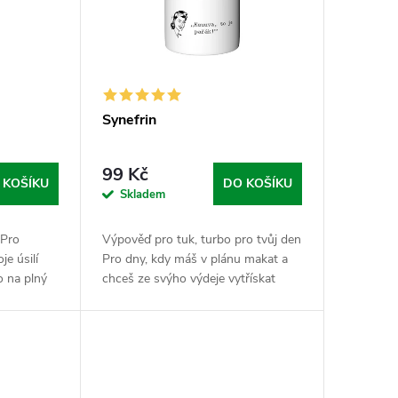
Synefrin
99 Kč
 KOŠÍKU
DO KOŠÍKU
Skladem
 Pro
Výpověď pro tuk, turbo pro tvůj den
je úsilí
Pro dny, kdy máš v plánu makat a
lo na plný
chceš ze svýho výdeje vytřískat
č přebírá
maximum. Synefrin je prověřený
 a dává
nakopávač z hořkýho pomeranče,
kterej ti...