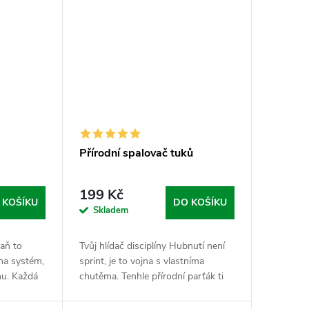
Přírodní spalovač tuků
199 Kč
 KOŠÍKU
DO KOŠÍKU
Skladem
taň to
Tvůj hlídač disciplíny Hubnutí není
na systém,
sprint, je to vojna s vlastníma
hu. Každá
chutěma. Tenhle přírodní parťák ti
 funkci -
pomůže tuhle válku vyhrát bez
 den
zbytečnýho tlaku na pilu a bez toho,