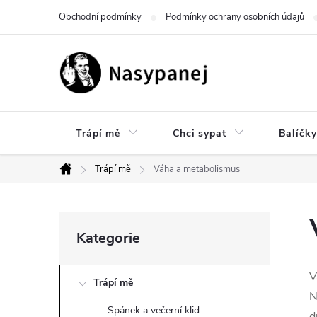
Přejít
Obchodní podmínky
Podmínky ochrany osobních údajů
na
obsah
Trápí mě
Chci sypat
Balíčky
Trápí mě
Váha a metabolismus
Domů
P
Přeskočit
Kategorie
kategorie
o
V
Trápí mě
s
N
Spánek a večerní klid
d