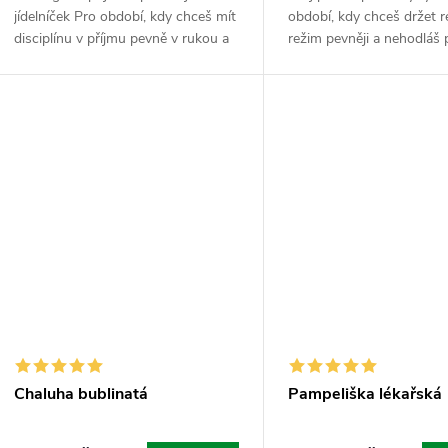
jídelníček Pro období, kdy chceš mít
období, kdy chceš držet 
disciplínu v příjmu pevně v rukou a
režim pevněji a nehodláš p
nenechat náhodu, aby ti kazila
o milimetr. CLA je mastná
progres. Chitosan je unikátní...
která do tvýho systému 
jako...
Chaluha bublinatá
Pampeliška lékařská