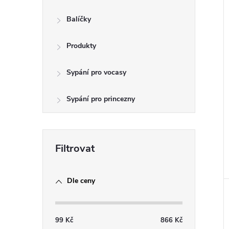
e
Balíčky
l
Produkty
Sypání pro vocasy
Sypání pro princezny
Dle ceny
99
Kč
866
Kč