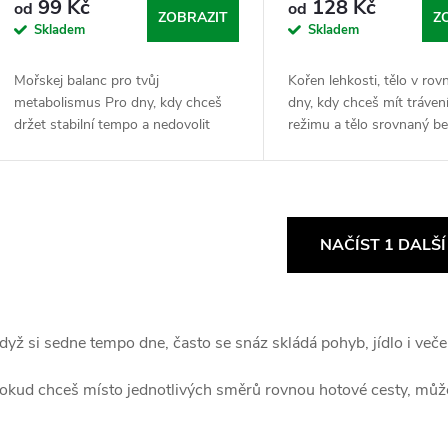
99 Kč
128 Kč
od
od
ZOBRAZIT
Z
Skladem
Skladem
Mořskej balanc pro tvůj
Kořen lehkosti, tělo v ro
metabolismus Pro dny, kdy chceš
dny, kdy chceš mít tráven
držet stabilní tempo a nedovolit
režimu a tělo srovnaný b
svýmu tělu zbytečně ukládat.
zbytečnýho složitýho řeše
Chaluha je přirozený zdroj jódu,
Pampeliška je prověřenej 
kterej tvoje tělo nutně...
základ pro...
O
NAČÍST 1 DALŠ
v
dyž si sedne tempo dne, často se snáz skládá pohyb, jídlo i večer
á
d
okud chceš místo jednotlivých směrů rovnou hotové cesty, můž
a