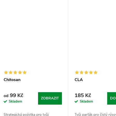
karnitin...
udržíme v...
Chitosan
CLA
99 Kč
185 Kč
od
ZOBRAZIT
DO
Skladem
Skladem
Strategická pojistka pro tvůj
Tvůj parťák pro čistý rýs