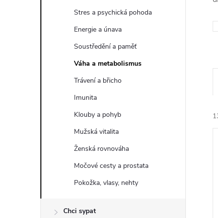
t
Stres a psychická pohoda
r
Energie a únava
Soustředění a paměť
a
Váha a metabolismus
n
Trávení a břicho
Imunita
n
Klouby a pohyb
1
í
Mužská vitalita
Ženská rovnováha
p
Močové cesty a prostata
a
Pokožka, vlasy, nehty
í
n
i
Chci sypat