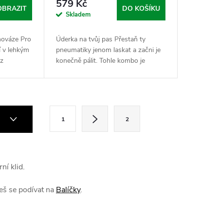
579 Kč
OBRAZIT
DO KOŠÍKU
Skladem
vnováze Pro
Úderka na tvůj pas Přestaň ty
í v lehkým
pneumatiky jenom laskat a začni je
ez
konečně pálit. Tohle kombo je
ní.
navržený pro borce a baby, co chtějí
bylinnej
vidět v zrcadle ostrej pas, ne
hromadu...
S
Í
1
2
t
r
á
ní klid.
n
k
eš se podívat na
Balíčky
.
o