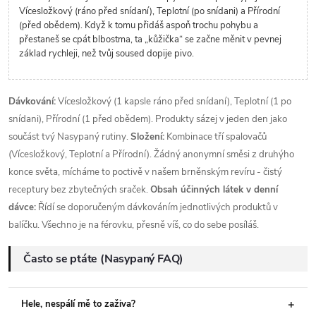
Vícesložkový (ráno před snídaní), Teplotní (po snídani) a Přírodní
(před obědem). Když k tomu přidáš aspoň trochu pohybu a
přestaneš se cpát blbostma, ta „kůžička“ se začne měnit v pevnej
základ rychleji, než tvůj soused dopije pivo.
Dávkování:
Vícesložkový (1 kapsle ráno před snídaní), Teplotní (1 po
snídani), Přírodní (1 před obědem). Produkty sázej v jeden den jako
součást tvý Nasypaný rutiny.
Složení:
Kombinace tří spalovačů
(Vícesložkový, Teplotní a Přírodní). Žádný anonymní směsi z druhýho
konce světa, mícháme to poctivě v našem brněnským revíru - čistý
receptury bez zbytečných sraček.
Obsah účinných látek v denní
dávce:
Řídí se doporučeným dávkováním jednotlivých produktů v
balíčku. Všechno je na férovku, přesně víš, co do sebe posíláš.
Často se ptáte (Nasypaný FAQ)
Hele, nespálí mě to zaživa?