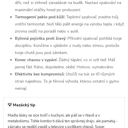
dřív, než si stihneš zanadávat na budík. Nastaví spalování na
maximální otáčky hned po probuzení.
Termogenní peklo pod kůží:
Teplotní spalovač zvedne tvůj
vnitřní termostat. Nutí tělo pálit energii na výrobu tepla, i když
zrovna sedíš na poradě nebo v autě.
Bylinná pojistka proti žravý:
Přírodní spalovač pohlídá tvoje
disciplínu. Končíme s ujídáním z nudy nebo stresu, protože
tvoje chutě jsou pod zámkem.
Konec chaosu v sypání:
Žádný tápání, co si vzít teď. Máš
jasnej řád: Ráno, dopoledne, oběd. Hotovo, vymalováno.
Efektivita bez kompromisů:
Útočíš na tuk ze tří různých
stran najednou. To je férová výhoda, kterou ostatní v gymu
nemají.
💡 Mazácký tip
Madla lásky se sice tvoří v kuchyni, ale pálí se v hlavě a v
metabolismu. Tohle kombo ti dává ten správnej drajv, ale pamatuj -
zázraky se nedějí vsedě u televize s pytlíkem chipsů. Sypej