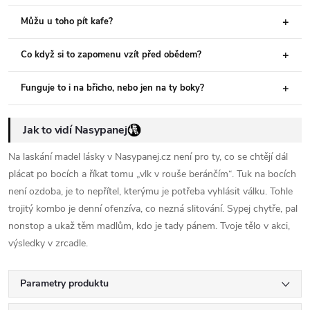
Můžu u toho pít kafe?
Co když si to zapomenu vzít před obědem?
Funguje to i na břicho, nebo jen na ty boky?
Jak to vidí Nasypanej
Na laskání madel lásky v Nasypanej.cz není pro ty, co se chtějí dál
plácat po bocích a říkat tomu „vlk v rouše beránčím“. Tuk na bocích
není ozdoba, je to nepřítel, kterýmu je potřeba vyhlásit válku. Tohle
trojitý kombo je denní ofenzíva, co nezná slitování. Sypej chytře, pal
nonstop a ukaž těm madlům, kdo je tady pánem. Tvoje tělo v akci,
výsledky v zrcadle.
Parametry produktu