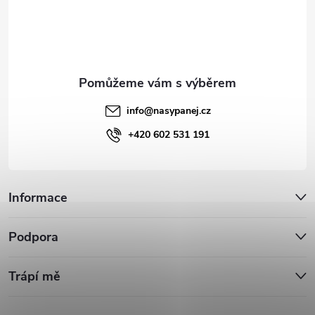
í
info
@
nasypanej.cz
+420 602 531 191
Informace
Podpora
Trápí mě