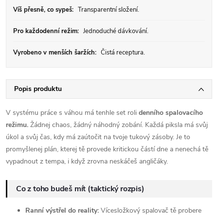
Víš přesně, co sypeš:
Transparentní složení.
Pro každodenní režim:
Jednoduché dávkování.
Vyrobeno v menších šaržích:
Čistá receptura.
Popis produktu
V systému práce s váhou má tenhle set roli
denního spalovacího
režimu.
Žádnej chaos, žádný náhodný zobání. Každá piksla má svůj
úkol a svůj čas, kdy má zaútočit na tvoje tukový zásoby. Je to
promyšlenej plán, kterej tě provede kritickou částí dne a nenechá tě
vypadnout z tempa, i když zrovna neskáčeš angličáky.
Co z toho budeš mít (taktický rozpis)
Ranní výstřel do reality:
Vícesložkový spalovač tě probere