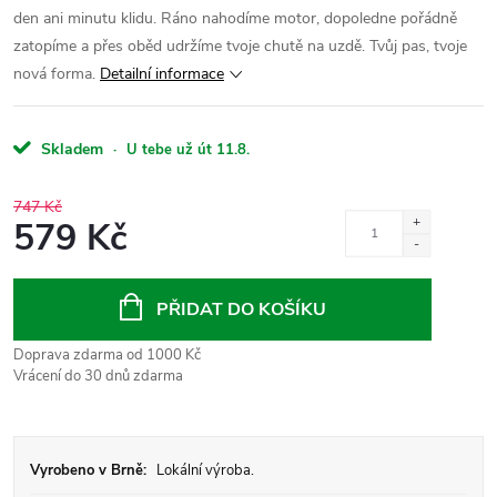
den ani minutu klidu. Ráno nahodíme motor, dopoledne pořádně
zatopíme a přes oběd udržíme tvoje chutě na uzdě. Tvůj pas, tvoje
nová forma.
Detailní informace
Skladem
·
U tebe už út 11.8.
747 Kč
579 Kč
Měrná
cena:
PŘIDAT DO KOŠÍKU
Doprava zdarma od 1000 Kč
Vrácení do 30 dnů zdarma
Vyrobeno v Brně:
Lokální výroba.