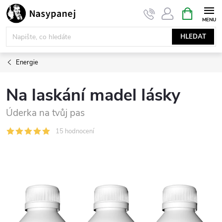
Přejít
NÁKUPNÍ
KOŠÍK
na
obsah
HLEDAT
Energie
Na laskání madel lásky
Úderka na tvůj pas
15 hodnocení