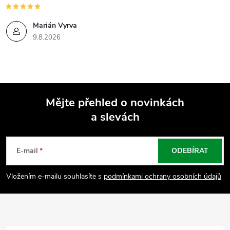
Marián Vyrva
9.8.2026
Mějte přehled o novinkách
a slevách
Z
á
E-mail
ODEBÍRAT
p
Vložením e-mailu souhlasíte s
podmínkami ochrany osobních údajů
a
t