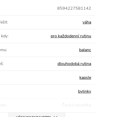
8594227581142
ešit
:
váha
 kdy
:
pro každodenní rutinu
žimu
:
balanc
eš
:
dlouhodobá rutina
kapsle
bylinky
odu
:
Česká republika