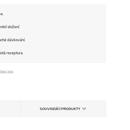
a.
tní složení.
ché dávkování.
stá receptura.
ídací pes
SOUVISEJÍCÍ PRODUKTY