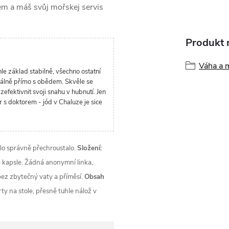
em a máš svůj mořskej servis
Produkt n
Váha a 
e základ stabilně, všechno ostatní
eálně přímo s obědem. Skvěle se
zefektivnit svoji snahu v hubnutí. Jen
 s doktorem - jód v Chaluze je sice
 tělo správně přechroustalo.
Složení:
á kapsle. Žádná anonymní linka,
bez zbytečný vaty a příměsí.
Obsah
y na stole, přesně tuhle nálož v