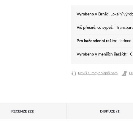
Vyrobeno v Brně:
Lokální výrob
Víš přesně, co sypeš:
Transparen
Pro každodenní režim:
Jednodu
Vyrobeno v menších šaržích:
Či
Nevíš si rady? Napiš nám
Hl
RECENZE (12)
DISKUZE (1)