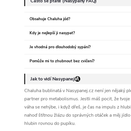
Často se ptáte (Nasypaný FAQ)
Obsahuje Chaluha jód?
Kdy je nejlepší ji nasypat?
Je vhodná pro dlouhodobý sypání?
Pomůže mi to zhubnout bez cvičení?
Jak to vidí Nasypanej
Chaluha bublinatá v Nasypanej.cz není jen nějaký ple
partner pro metabolismus. Jestli máš pocit, že tvoje
váha se nehýbe, i když dřeš, je čas na impuls z hlub
nahoď štítnou žlázu do správných otáček a měj jídlo 
hlubin rovnou do pupíku.