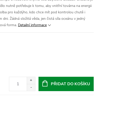
 tělo nutně potřebuje k tomu, aby vnitřní továrna na energii
volba pro každýho, kdo chce mít pod kontrolou chutě i
m dni. Žádná složitá věda, jen čistá síla oceánu v jedný
 nová forma.
Detailní informace
PŘIDAT DO KOŠÍKU