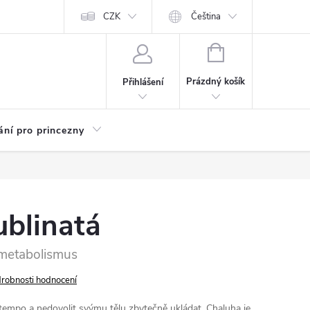
Kariéra
CZK
Čeština
NÁKUPNÍ
KOŠÍK
Prázdný košík
Přihlášení
ání pro princezny
ublinatá
 metabolismus
robnosti hodnocení
 tempo a nedovolit svýmu tělu zbytečně ukládat. Chaluha je