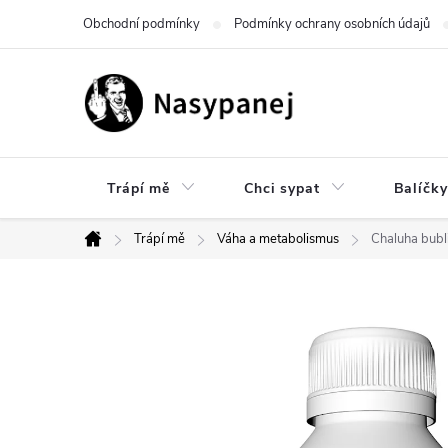
Přejít
Obchodní podmínky
Podmínky ochrany osobních údajů
na
obsah
Trápí mě
Chci sypat
Balíčky
Trápí mě
Váha a metabolismus
Chaluha bubl
Domů