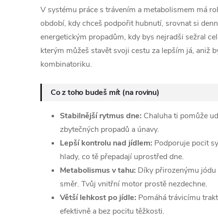
V systému práce s trávením a metabolismem má ro
období, kdy chceš podpořit hubnutí, srovnat si denn
energetickým propadům, kdy bys nejradši sežral celou 
kterým můžeš stavět svoji cestu za lepším já, aniž b
kombinatoriku.
Co z toho budeš mít (na rovinu)
Stabilnější rytmus dne:
Chaluha ti pomůže ud
zbytečných propadů a únavy.
Lepší kontrolu nad jídlem:
Podporuje pocit syt
hlady, co tě přepadají uprostřed dne.
Metabolismus v tahu:
Díky přirozenýmu jódu 
směr. Tvůj vnitřní motor prostě nezdechne.
Větší lehkost po jídle:
Pomáhá trávicímu traktu
efektivně a bez pocitu těžkosti.