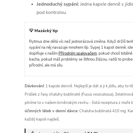
Jednoduchý sypání:
Jedna kapsle denně s jídl
pod kontrolou.
💡 Mazácký tip
Rytmus dne dělá víc než jednorázová změna. Když držíš tenhl
sypání na něj navazuje mnohem líp. Sypej 1 kapsli denně, id
doplňuje s naším
Přírodním spalovačem
, pokud chceš totálně 
bacha, pokud máš problémy se štítnou žlázou, radši to prober
přírodní, ale má sílu.
Dávkování:
1 kapsle denně. Nejlepší je dát si ji k jídlu, aby to
Prášek z řasy chaluhy bublinaté (Fucus vesiculosus), želatinov
plníme to v našem brněnským revíru - čistá receptura z moře 
účinných látek v denní dávce:
Chaluha bublinatá 410 mg. Kart
každý kapsli najdeš.