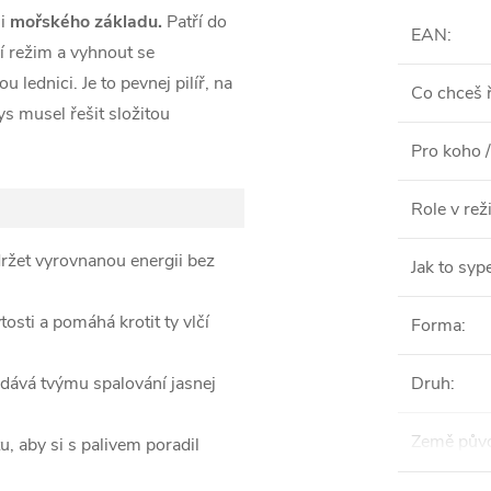
li
mořského základu.
Patří do
EAN
:
í režim a vyhnout se
lednici. Je to pevnej pilíř, na
Co chceš ř
ys musel řešit složitou
Pro koho /
Role v re
ržet vyrovnanou energii bez
Jak to syp
osti a pomáhá krotit ty vlčí
Forma
:
dává tvýmu spalování jasnej
Druh
:
Země pův
, aby si s palivem poradil