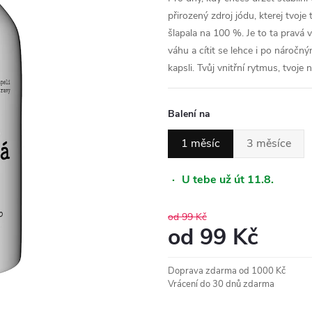
přirozený zdroj jódu, kterej tvoje
šlapala na 100 %. Je to ta pravá 
váhu a cítit se lehce i po náročný
kapsli. Tvůj vnitřní rytmus, tvoje
Balení na
1 měsíc
3 měsíce
·
U tebe už út 11.8.
od 99 Kč
od
99 Kč
Měrná
Doprava zdarma od 1000 Kč
cena:
Vrácení do 30 dnů zdarma