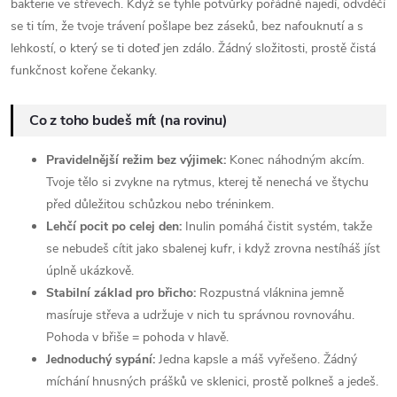
bakterie ve střevech. Když se tyhle potvůrky pořádně najedí, odvděčí
se ti tím, že tvoje trávení pošlape bez záseků, bez nafouknutí a s
lehkostí, o který se ti doteď jen zdálo. Žádný složitosti, prostě čistá
funkčnost kořene čekanky.
Co z toho budeš mít (na rovinu)
Pravidelnější režim bez výjimek:
Konec náhodným akcím.
Tvoje tělo si zvykne na rytmus, kterej tě nenechá ve štychu
před důležitou schůzkou nebo tréninkem.
Lehčí pocit po celej den:
Inulin pomáhá čistit systém, takže
se nebudeš cítit jako sbalenej kufr, i když zrovna nestíháš jíst
úplně ukázkově.
Stabilní základ pro břicho:
Rozpustná vláknina jemně
masíruje střeva a udržuje v nich tu správnou rovnováhu.
Pohoda v břiše = pohoda v hlavě.
Jednoduchý sypání:
Jedna kapsle a máš vyřešeno. Žádný
míchání hnusných prášků ve sklenici, prostě polkneš a jedeš.