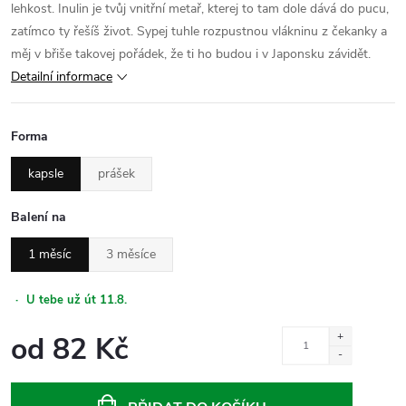
lehkost. Inulin je tvůj vnitřní metař, kterej to tam dole dává do pucu,
zatímco ty řešíš život. Sypej tuhle rozpustnou vlákninu z čekanky a
měj v břiše takovej pořádek, že ti ho budou i v Japonsku závidět.
Detailní informace
Forma
kapsle
prášek
Balení na
1 měsíc
3 měsíce
·
U tebe už út 11.8.
od
82 Kč
Měrná
cena: