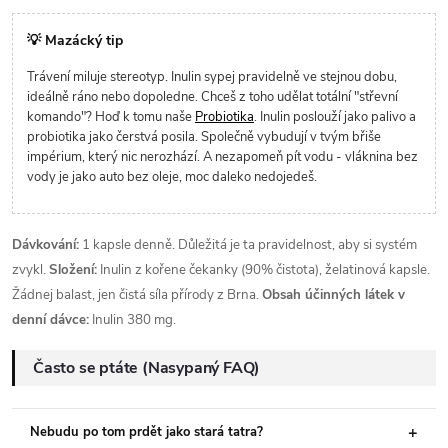
💡 Mazácký tip
Trávení miluje stereotyp. Inulin sypej pravidelně ve stejnou dobu,
ideálně ráno nebo dopoledne. Chceš z toho udělat totální "střevní
komando"? Hoď k tomu naše
Probiotika
. Inulin poslouží jako palivo a
probiotika jako čerstvá posila. Společně vybudují v tvým břiše
impérium, který nic nerozhází. A nezapomeň pít vodu - vláknina bez
vody je jako auto bez oleje, moc daleko nedojedeš.
Dávkování:
1 kapsle denně. Důležitá je ta pravidelnost, aby si systém
zvykl.
Složení:
Inulin z kořene čekanky (90% čistota), želatinová kapsle.
Žádnej balast, jen čistá síla přírody z Brna.
Obsah účinných látek v
denní dávce:
Inulin 380 mg.
Často se ptáte (Nasypaný FAQ)
Nebudu po tom prdět jako stará tatra?