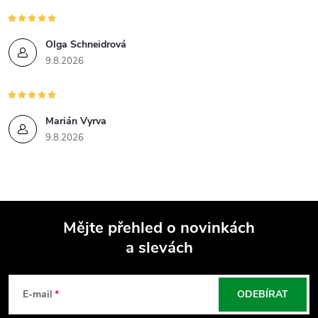
Olga Schneidrová
9.8.2026
Marián Vyrva
9.8.2026
Mějte přehled o novinkách
a slevách
Z
á
E-mail
ODEBÍRAT