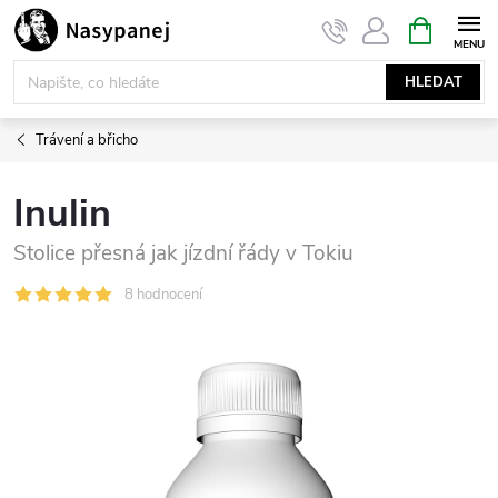
Přejít
NÁKUPNÍ
KOŠÍK
na
obsah
HLEDAT
Trávení a břicho
Inulin
Stolice přesná jak jízdní řády v Tokiu
8 hodnocení