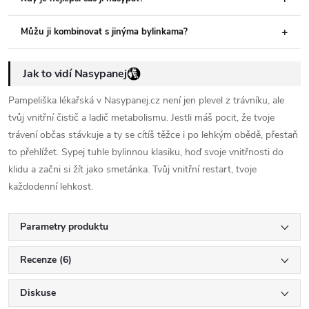
Můžu ji kombinovat s jinýma bylinkama?
Jak to vidí Nasypanej
Pampeliška lékařská v Nasypanej.cz není jen plevel z trávníku, ale
tvůj vnitřní čistič a ladič metabolismu. Jestli máš pocit, že tvoje
trávení občas stávkuje a ty se cítíš těžce i po lehkým obědě, přestaň
to přehlížet. Sypej tuhle bylinnou klasiku, hoď svoje vnitřnosti do
klidu a začni si žít jako smetánka. Tvůj vnitřní restart, tvoje
každodenní lehkost.
Parametry produktu
Recenze (6)
Diskuse