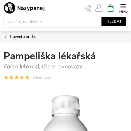
Přejít
NÁKUPNÍ
KOŠÍK
na
obsah
HLEDAT
Trávení a břicho
Pampeliška lékařská
Kořen lehkosti, tělo v rovnováze
6 hodnocení