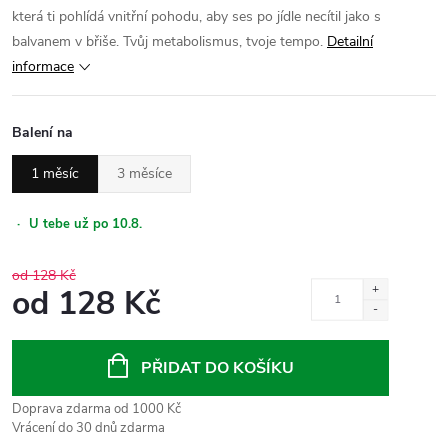
která ti pohlídá vnitřní pohodu, aby ses po jídle necítil jako s
balvanem v břiše. Tvůj metabolismus, tvoje tempo.
Detailní
informace
Balení na
1 měsíc
3 měsíce
·
U tebe už po 10.8.
od 128 Kč
od
128 Kč
Měrná
cena:
PŘIDAT DO KOŠÍKU
Doprava zdarma od 1000 Kč
Vrácení do 30 dnů zdarma