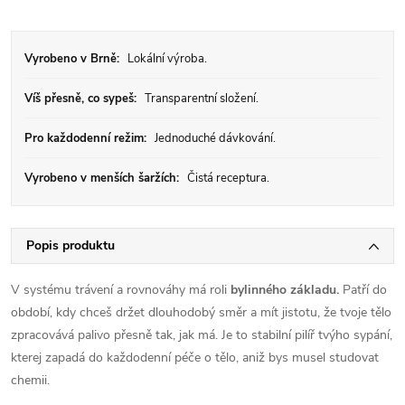
Vyrobeno v Brně:
Lokální výroba.
Víš přesně, co sypeš:
Transparentní složení.
Pro každodenní režim:
Jednoduché dávkování.
Vyrobeno v menších šaržích:
Čistá receptura.
Popis produktu
V systému trávení a rovnováhy má roli
bylinného základu.
Patří do
období, kdy chceš držet dlouhodobý směr a mít jistotu, že tvoje tělo
zpracovává palivo přesně tak, jak má. Je to stabilní pilíř tvýho sypání,
kterej zapadá do každodenní péče o tělo, aniž bys musel studovat
chemii.