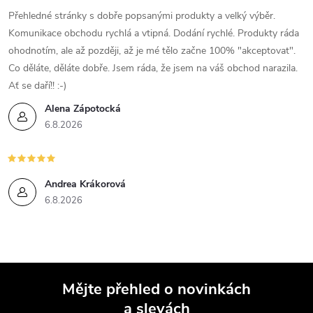
Přehledné stránky s dobře popsanými produkty a velký výběr.
Komunikace obchodu rychlá a vtipná. Dodání rychlé. Produkty ráda
ohodnotím, ale až později, až je mé tělo začne 100% "akceptovat".
Co děláte, děláte dobře. Jsem ráda, že jsem na váš obchod narazila.
Ať se daří!! :-)
Alena Zápotocká
6.8.2026
Andrea Krákorová
6.8.2026
Mějte přehled o novinkách
a slevách