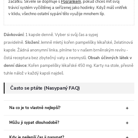
začátku. Skvěle se doplňuje s
Posránkem
, pokud chceš mít svůj
trávicí systém vyčištěnej a seřízenej jako hodinky. Když máš vnitřek
v klidu, všechno ostatní sypání tělo využije mnohem líp.
Dávkování:
1 kapsle denně. Vyber si svůj čas a sypej
pravidelně.
Složení:
Jemně mletý kořen pampelišky lékařské, želatinová
kapsle. Žádná anonymní linka, plníme to v našem brněnským revíru -
čistá receptura bez zbytečný vaty a nesmyslů.
Obsah účinných látek v
denní dávce:
Kořen pampelišky lékařské 450 mg. Karty na stole, přesně
tuhle nálož v každý kapsli najdeš.
Často se ptáte (Nasypaný FAQ)
Na co je to vlastně nejlepší?
Můžu ji sypat dlouhodobě?
Kdy je nejlepší čas ji nasypat?