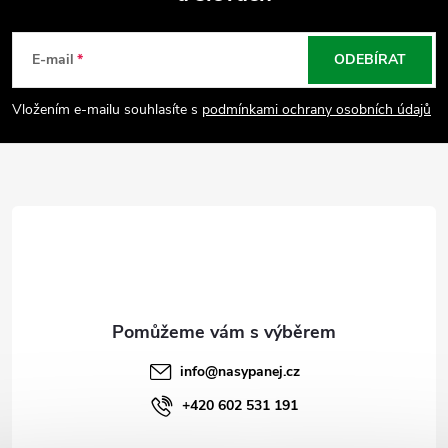
Z
á
E-mail
ODEBÍRAT
p
Vložením e-mailu souhlasíte s
podmínkami ochrany osobních údajů
a
t
í
info
@
nasypanej.cz
+420 602 531 191