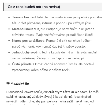
Co z toho budeš mít (na rovinu)
Trávení bez zádrhelů:
Jemně mletý kořen pampelišky pomáhá
tělu držet přirozenej rytmus a pohodu po každým jídle.
Metabolismus v lajnu:
Podporuje normální funkci jater a
trávicího traktu. Tvoje vnitřní továrna prostě šlape čistěji.
Konec pocitu těžkosti:
Pomáhá ti cítit se lehce i během
náročných dnů, kdy nemáš čas řešit každý sousto.
Jednoduchý sypání:
Jedna kapsle denně a máš svůj vnitřní
servis vyřešenej. Žádný hořký čaje, co se nedají pít.
Čistá příroda z Brna:
Žádná anonymní směs, ale poctivě
zpracovanej kořen přímo v našem revíru.
💡 Mazácký tip
Dlouhodobá lehkost není o jednorázovým zázraku, ale o tom, že máš
stabilně nastavený základy. Sypej 1 kapsli denně, ideálně před
největším jídlem dne, aby pampeliška mohla začít makat hned od