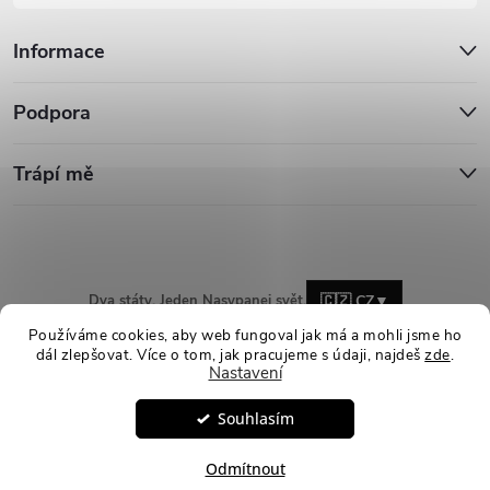
Informace
Podpora
Trápí mě
Dva státy. Jeden Nasypanej svět.
🇨🇿 CZ
▼
Používáme cookies, aby web fungoval jak má a mohli jsme ho
dál zlepšovat. Více o tom, jak pracujeme s údaji, najdeš
zde
.
Nastavení
Copyright 2026
Nasypanej.cz
. Všechna práva vyhrazena.
Upravit
Souhlasím
nastavení cookies
Vytvořil Shoptet
Odmítnout