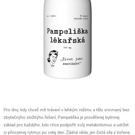
Pro dny, kdy chceš mít trávení v lehkým režimu a tělo srovnaný bez
zbytečnýho složitýho řešení. Pampeliška je prověřenej bylinnej
základ pro každýho, kdo chce podpořit svůj metabolismus a udržet
si přirozenej rytmus po celej den. Žádná věda, jen čistá síla z kořene,