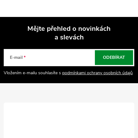
Mějte přehled o novinkách
a slevách
Z
á
E-mail
ODEBÍRAT
p
Vložením e-mailu souhlasíte s
podmínkami ochrany osobních údajů
a
t
í