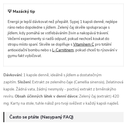
💡 Mazácký tip
Energii je lepší dávkovat než přepálit. Sypej 1 kapsli denně, nejlépe
ráno nebo dopoledne s jídlem. Zelený čaj skvěle spolupracuje s
jídlem, kdy pomáhá se vstřebáváním živin a nakopává trávení.
Večerní experimenty si radši odpusť, pokud nechceš koukat do
stropu místo spaní. Skvěle se doplňuje s
Vitamínem C
pro totální
antioxidační bombu nebo s
L-Carnitinem
, pokud chceš to rýsování v
gymu fakt vybičovat.
Dávkování:
1 kapsle denně, ideálně s jídlem a dostatečným
zapitím.
Složení:
Extrakt ze zeleného čaje (Camellia sinensis), želatinová
kapsle. Žádná vata, žádný nesmysly - poctivý extrakt z brněnskýho
revíru.
Obsah účinných látek v denní dávce:
Zelený čaj (extrakt) 420
mg. Karty na stole, tuhle nálož pro tvoji svěžest v každý kapsli najdeš.
Často se ptáte (Nasypaný FAQ)