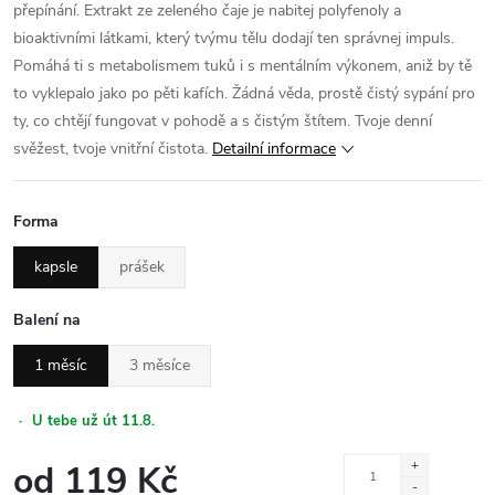
přepínání. Extrakt ze zeleného čaje je nabitej polyfenoly a
bioaktivními látkami, který tvýmu tělu dodají ten správnej impuls.
Pomáhá ti s metabolismem tuků i s mentálním výkonem, aniž by tě
to vyklepalo jako po pěti kafích. Žádná věda, prostě čistý sypání pro
ty, co chtějí fungovat v pohodě a s čistým štítem. Tvoje denní
svěžest, tvoje vnitřní čistota.
Detailní informace
Forma
kapsle
prášek
Balení na
1 měsíc
3 měsíce
·
U tebe už út 11.8.
od
119 Kč