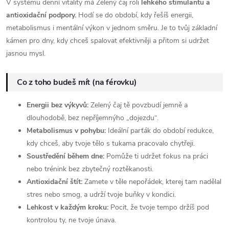
V systému denní vitality má Zelený čaj roli
lehkého stimulantu a
antioxidační podpory.
Hodí se do období, kdy řešíš energii,
metabolismus i mentální výkon v jednom směru. Je to tvůj základní
kámen pro dny, kdy chceš spalovat efektivněji a přitom si udržet
jasnou mysl.
Co z toho budeš mít (na férovku)
Energii bez výkyvů:
Zelený čaj tě povzbudí jemně a
dlouhodobě, bez nepříjemnýho „dojezdu“.
Metabolismus v pohybu:
Ideální parťák do období redukce,
kdy chceš, aby tvoje tělo s tukama pracovalo chytřeji.
Soustředění během dne:
Pomůže ti udržet fokus na práci
nebo trénink bez zbytečný roztěkanosti.
Antioxidační štít:
Zamete v těle nepořádek, kterej tam nadělal
stres nebo smog, a udrží tvoje buňky v kondici.
Lehkost v každým kroku:
Pocit, že tvoje tempo držíš pod
kontrolou ty, ne tvoje únava.