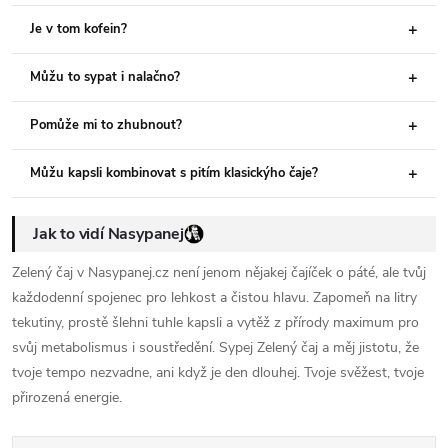
Je v tom kofein?
Můžu to sypat i nalačno?
Pomůže mi to zhubnout?
Můžu kapsli kombinovat s pitím klasickýho čaje?
Jak to vidí Nasypanej
Zelený čaj v Nasypanej.cz není jenom nějakej čajíček o páté, ale tvůj
každodenní spojenec pro lehkost a čistou hlavu. Zapomeň na litry
tekutiny, prostě šlehni tuhle kapsli a vytěž z přírody maximum pro
svůj metabolismus i soustředění. Sypej Zelený čaj a měj jistotu, že
tvoje tempo nezvadne, ani když je den dlouhej. Tvoje svěžest, tvoje
přirozená energie.