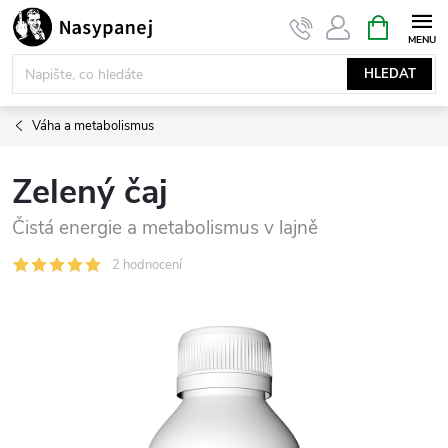
Přejít
NÁKUPNÍ
KOŠÍK
na
obsah
HLEDAT
Váha a metabolismus
Zelený čaj
Čistá energie a metabolismus v lajně
2 hodnocení