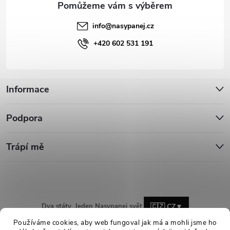
info
@
nasypanej.cz
+420 602 531 191
Informace
Podpora
Trápí mě
Dva státy. Jeden Nasypanej svět.
🇨🇿 CZ
▼
Používáme cookies, aby web fungoval jak má a mohli jsme ho