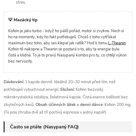
stres.
💡 Mazácký tip
Kofein je jako turbo - když ho pálíš pořád, motor si zvykne. Nech si
ho na momenty, kdy ho fakt potřebuješ. Chceš z toho vytřískat
maximum bez toho, aby ses klepal jak ratlík? Hoď k tomu
L-Theanin
.
Kofein tě nakopne a Theanin se postará o to, aby ta energie byla
čistá a klidná. To je to pravý Nasypaný kombo pro ty, co chtějí výkon
bez nervozity.
Dávkování:
1 kapsle denně. Ideálně 20–30 minut před tím, než
potřebuješ vybuchnout energií.
Složení:
Kofein bezvodý,
mikrokrystalická celulóza, želatinová kapsle. Čistá esence bdělosti bez
zbytečných keců.
Obsah účinných látek v denní dávce:
Kofein 200 mg.
(To jsou zhruba dvě až tři poctivý espressa v jedný kapsli!)
Často se ptáte (Nasypaný FAQ)