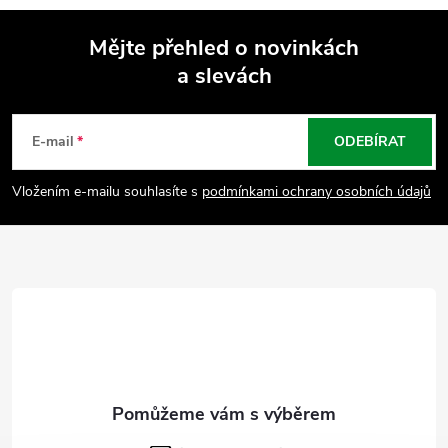
Mějte přehled o novinkách
a slevách
Z
á
E-mail
ODEBÍRAT
p
Vložením e-mailu souhlasíte s
podmínkami ochrany osobních údajů
a
t
í