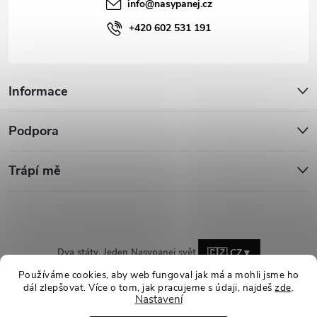
info
@
nasypanej.cz
+420 602 531 191
Informace
Podpora
Trápí mě
Dva státy. Jeden Nasypanej svět.
🇨🇿 CZ
▼
Používáme cookies, aby web fungoval jak má a mohli jsme ho
dál zlepšovat. Více o tom, jak pracujeme s údaji, najdeš
zde
.
Nastavení
Copyright 2026
Nasypanej.cz
. Všechna práva vyhrazena.
Upravit