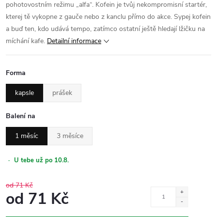
pohotovostním režimu „alfa“. Kofein je tvůj nekompromisní startér,
kterej tě vykopne z gauče nebo z kanclu přímo do akce. Sypej kofein
a buď ten, kdo udává tempo, zatímco ostatní ještě hledají lžičku na
míchání kafe.
Detailní informace
Forma
kapsle
prášek
Balení na
1 měsíc
3 měsíce
·
U tebe už po 10.8.
od 71 Kč
od
71 Kč
Měrná