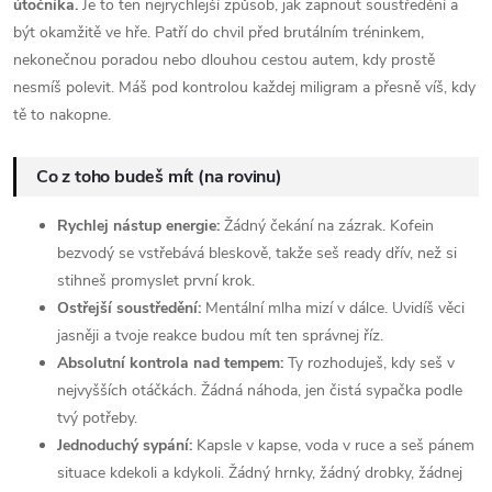
útočníka.
Je to ten nejrychlejší způsob, jak zapnout soustředění a
být okamžitě ve hře. Patří do chvil před brutálním tréninkem,
nekonečnou poradou nebo dlouhou cestou autem, kdy prostě
nesmíš polevit. Máš pod kontrolou každej miligram a přesně víš, kdy
tě to nakopne.
Co z toho budeš mít (na rovinu)
Rychlej nástup energie:
Žádný čekání na zázrak. Kofein
bezvodý se vstřebává bleskově, takže seš ready dřív, než si
stihneš promyslet první krok.
Ostřejší soustředění:
Mentální mlha mizí v dálce. Uvidíš věci
jasněji a tvoje reakce budou mít ten správnej říz.
Absolutní kontrola nad tempem:
Ty rozhoduješ, kdy seš v
nejvyšších otáčkách. Žádná náhoda, jen čistá sypačka podle
tvý potřeby.
Jednoduchý sypání:
Kapsle v kapse, voda v ruce a seš pánem
situace kdekoli a kdykoli. Žádný hrnky, žádný drobky, žádnej