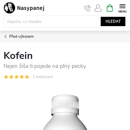
Přejít
NÁKUPNÍ
KOŠÍK
na
obsah
HLEDAT
Před výkonem
Kofein
Nejen šiša ti pojede na plný pecky
1 hodnocení