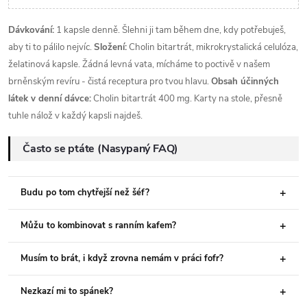
Dávkování:
1 kapsle denně. Šlehni ji tam během dne, kdy potřebuješ,
aby ti to pálilo nejvíc.
Složení:
Cholin bitartrát, mikrokrystalická celulóza,
želatinová kapsle. Žádná levná vata, mícháme to poctivě v našem
brněnským revíru - čistá receptura pro tvou hlavu.
Obsah účinných
látek v denní dávce:
Cholin bitartrát 400 mg. Karty na stole, přesně
tuhle nálož v každý kapsli najdeš.
Často se ptáte (Nasypaný FAQ)
Budu po tom chytřejší než šéf?
Můžu to kombinovat s ranním kafem?
Musím to brát, i když zrovna nemám v práci fofr?
Nezkazí mi to spánek?