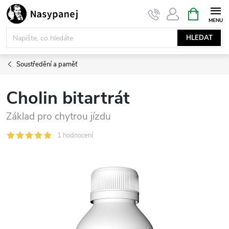
Přejít
NÁKUPNÍ
KOŠÍK
na
obsah
HLEDAT
Soustředění a paměť
Cholin bitartrát
Základ pro chytrou jízdu
1 hodnocení