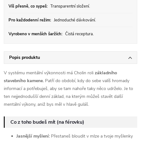
Víš přesně, co sypeš:
Transparentní složení.
Pro každodenní režim:
Jednoduché dávkování.
Vyrobeno v menších šaržích:
Čistá receptura.
Popis produktu
V systému mentální výkonnosti má Cholin roli
základního
stavebního kamene.
Patří do období, kdy do sebe valíš hromady
informací a potřebuješ, aby se tam nahoře taky něco udrželo. Je to
ten nejjednodušší denní základ, na kterým můžeš stavět další
mentální výkony, aniž bys měl v hlavě guláš.
Co z toho budeš mít (na férovku)
Jasnější myšlení:
Přestaneš bloudit v mlze a tvoje myšlenky