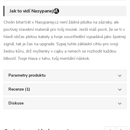
Jak to vidí Nasypanej
Cholin bitartrát v Nasypanej.cz není žádná pilulka na zázraky, ale
poctivej stavební materiál pro tvůj mozek. Jestli máš pocit, že se ti v
hlavě občas pletou kabely a tvoje soustředění vypadává jako špatnej
signál, tak je čas na upgrade. Sypej tuhle základní cihlu pro svoji
šedou kůru, drž myšlenky v cajku a nenech se rozhodit každou
blbostí. Tvoje hlava v tahu, tvůj mentální náskok.
Parametry produktu
Recenze (1)
Diskuse