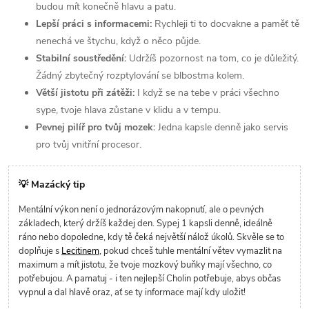
budou mít konečně hlavu a patu.
Lepší práci s informacemi:
Rychleji ti to docvakne a paměť tě
nenechá ve štychu, když o něco půjde.
Stabilní soustředění:
Udržíš pozornost na tom, co je důležitý.
Žádný zbytečný rozptylování se blbostma kolem.
Větší jistotu při zátěži:
I když se na tebe v práci všechno
sype, tvoje hlava zůstane v klidu a v tempu.
Pevnej pilíř pro tvůj mozek:
Jedna kapsle denně jako servis
pro tvůj vnitřní procesor.
💡 Mazácký tip
Mentální výkon není o jednorázovým nakopnutí, ale o pevných
základech, který držíš každej den. Sypej 1 kapsli denně, ideálně
ráno nebo dopoledne, kdy tě čeká největší nálož úkolů. Skvěle se to
doplňuje s
Lecitinem
, pokud chceš tuhle mentální větev vymazlit na
maximum a mít jistotu, že tvoje mozkový buňky mají všechno, co
potřebujou. A pamatuj - i ten nejlepší Cholin potřebuje, abys občas
vypnul a dal hlavě oraz, ať se ty informace mají kdy uložit!