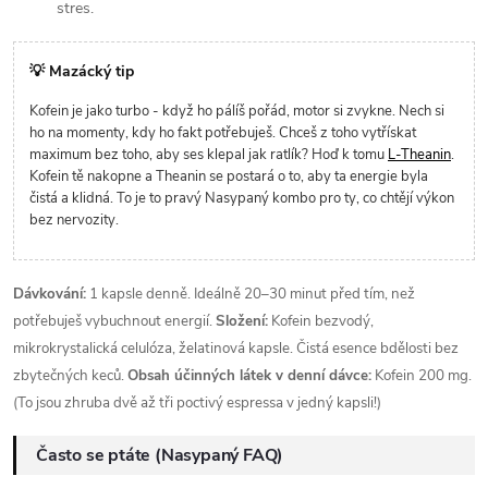
stres.
💡 Mazácký tip
Kofein je jako turbo - když ho pálíš pořád, motor si zvykne. Nech si
ho na momenty, kdy ho fakt potřebuješ. Chceš z toho vytřískat
maximum bez toho, aby ses klepal jak ratlík? Hoď k tomu
L-Theanin
.
Kofein tě nakopne a Theanin se postará o to, aby ta energie byla
čistá a klidná. To je to pravý Nasypaný kombo pro ty, co chtějí výkon
bez nervozity.
Dávkování:
1 kapsle denně. Ideálně 20–30 minut před tím, než
potřebuješ vybuchnout energií.
Složení:
Kofein bezvodý,
mikrokrystalická celulóza, želatinová kapsle. Čistá esence bdělosti bez
zbytečných keců.
Obsah účinných látek v denní dávce:
Kofein 200 mg.
(To jsou zhruba dvě až tři poctivý espressa v jedný kapsli!)
Často se ptáte (Nasypaný FAQ)