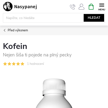
Přejít
NÁKUPNÍ
KOŠÍK
na
obsah
HLEDAT
Před výkonem
Kofein
Nejen šiša ti pojede na plný pecky
1 hodnocení