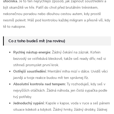
útočníka.
Je to ten nejrychlejší způsob, jak zapnout soustředění a
být okamžitě ve hře. Patří do chvil před brutálním tréninkem,
nekonečnou poradou nebo dlouhou cestou autem, kdy prostě
nesmíš polevit. Máš pod kontrolou každej miligram a přesně víš, kdy
tě to nakopne.
Co z toho budeš mít (na rovinu)
Rychlej nástup energie:
Žádný čekání na zázrak. Kofein
bezvodý se vstřebává bleskově, takže seš ready dřív, než si
stihneš promyslet první krok.
Ostřejší soustředění:
Mentální mlha mizí v dálce. Uvidíš věci
jasněji a tvoje reakce budou mít ten správnej říz.
Absolutní kontrola nad tempem:
Ty rozhoduješ, kdy seš v
nejvyšších otáčkách. Žádná náhoda, jen čistá sypačka podle
tvý potřeby.
Jednoduchý sypání:
Kapsle v kapse, voda v ruce a seš pánem
situace kdekoli a kdykoli. Žádný hrnky, žádný drobky, žádnej