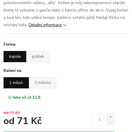
pohotovostním režimu „alfa“. Kofein je tvůj nekompromisní startér,
kterej tě vykopne z gauče nebo z kanclu přímo do akce. Sypej kofein
a buď ten, kdo udává tempo, zatímco ostatní ještě hledají lžičku na
míchání kafe.
Detailní informace
Forma
kapsle
prášek
Balení na
1 měsíc
3 měsíce
·
U tebe už út 11.8.
od 71 Kč
od
71 Kč
Měrná