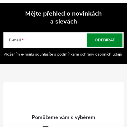
Mějte přehled o novinkách
a slevách
Z
á
E-mail
ODEBÍRAT
p
Vložením e-mailu souhlasíte s
podmínkami ochrany osobních údajů
a
t
í