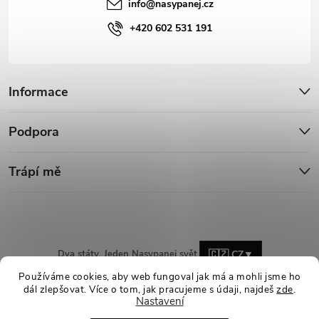
info
@
nasypanej.cz
+420 602 531 191
Informace
Podpora
Trápí mě
Dva státy. Jeden Nasypanej svět.
🇨🇿 CZ
▼
Používáme cookies, aby web fungoval jak má a mohli jsme ho
dál zlepšovat. Více o tom, jak pracujeme s údaji, najdeš
zde
.
Nastavení
Copyright 2026
Nasypanej.cz
. Všechna práva vyhrazena.
Upravit