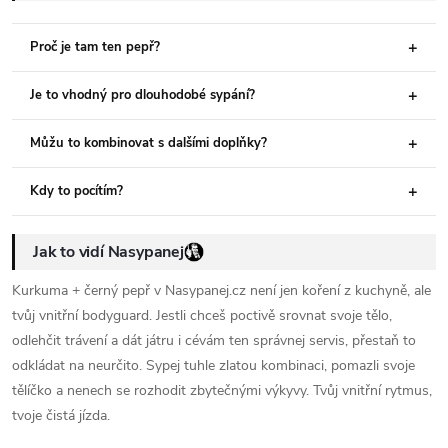
Proč je tam ten pepř?
Je to vhodný pro dlouhodobé sypání?
Můžu to kombinovat s dalšími doplňky?
Kdy to pocítím?
Jak to vidí Nasypanej
Kurkuma + černý pepř v Nasypanej.cz není jen koření z kuchyně, ale
tvůj vnitřní bodyguard. Jestli chceš poctivě srovnat svoje tělo,
odlehčit trávení a dát játru i cévám ten správnej servis, přestaň to
odkládat na neurčito. Sypej tuhle zlatou kombinaci, pomazli svoje
tělíčko a nenech se rozhodit zbytečnými výkyvy. Tvůj vnitřní rytmus,
tvoje čistá jízda.