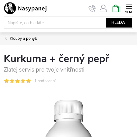
Přejít
NÁKUPNÍ
KOŠÍK
na
obsah
HLEDAT
Klouby a pohyb
Kurkuma + černý pepř
Zlatej servis pro tvoje vnitřnosti
1 hodnocení