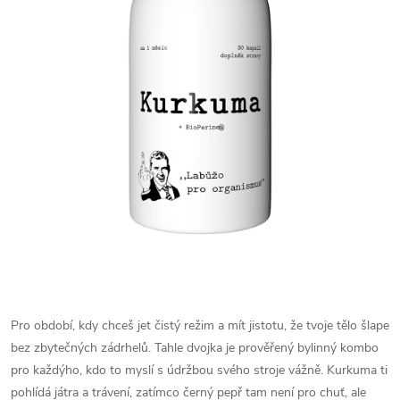
Pro období, kdy chceš jet čistý režim a mít jistotu, že tvoje tělo šlape
bez zbytečných zádrhelů. Tahle dvojka je prověřený bylinný kombo
pro každýho, kdo to myslí s údržbou svého stroje vážně. Kurkuma ti
pohlídá játra a trávení, zatímco černý pepř tam není pro chuť, ale