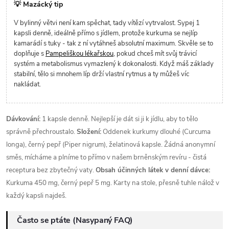
💡 Mazácký tip
V bylinný větvi není kam spěchat, tady vítězí vytrvalost. Sypej 1
kapsli denně, ideálně přímo s jídlem, protože kurkuma se nejlíp
kamarádí s tuky - tak z ní vytáhneš absolutní maximum. Skvěle se to
doplňuje s
Pampeliškou lékařskou
, pokud chceš mít svůj trávicí
systém a metabolismus vymazlený k dokonalosti. Když máš základy
stabilní, tělo si mnohem líp drží vlastní rytmus a ty můžeš víc
nakládat.
Dávkování:
1 kapsle denně. Nejlepší je dát si ji k jídlu, aby to tělo
správně přechroustalo.
Složení:
Oddenek kurkumy dlouhé (Curcuma
longa), černý pepř (Piper nigrum), želatinová kapsle. Žádná anonymní
směs, mícháme a plníme to přímo v našem brněnským revíru - čistá
receptura bez zbytečný vaty.
Obsah účinných látek v denní dávce:
Kurkuma 450 mg, černý pepř 5 mg. Karty na stole, přesně tuhle nálož v
každý kapsli najdeš.
Často se ptáte (Nasypaný FAQ)