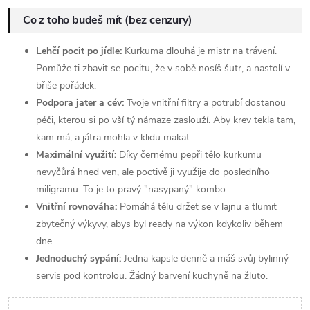
Co z toho budeš mít (bez cenzury)
Lehčí pocit po jídle:
Kurkuma dlouhá je mistr na trávení.
Pomůže ti zbavit se pocitu, že v sobě nosíš šutr, a nastolí v
břiše pořádek.
Podpora jater a cév:
Tvoje vnitřní filtry a potrubí dostanou
péči, kterou si po vší tý námaze zaslouží. Aby krev tekla tam,
kam má, a játra mohla v klidu makat.
Maximální využití:
Díky černému pepři tělo kurkumu
nevyčůrá hned ven, ale poctivě ji využije do posledního
miligramu. To je to pravý "nasypaný" kombo.
Vnitřní rovnováha:
Pomáhá tělu držet se v lajnu a tlumit
zbytečný výkyvy, abys byl ready na výkon kdykoliv během
dne.
Jednoduchý sypání:
Jedna kapsle denně a máš svůj bylinný
servis pod kontrolou. Žádný barvení kuchyně na žluto.