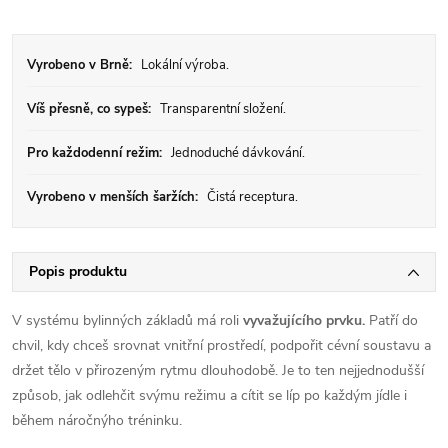
Vyrobeno v Brně:
Lokální výroba.
Víš přesně, co sypeš:
Transparentní složení.
Pro každodenní režim:
Jednoduché dávkování.
Vyrobeno v menších šaržích:
Čistá receptura.
Popis produktu
V systému bylinných základů má roli
vyvažujícího prvku.
Patří do
chvil, kdy chceš srovnat vnitřní prostředí, podpořit cévní soustavu a
držet tělo v přirozeným rytmu dlouhodobě. Je to ten nejjednodušší
způsob, jak odlehčit svýmu režimu a cítit se líp po každým jídle i
během náročnýho tréninku.