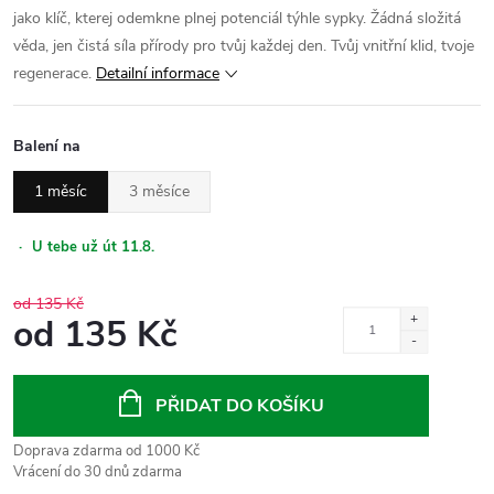
jako klíč, kterej odemkne plnej potenciál týhle sypky. Žádná složitá
věda, jen čistá síla přírody pro tvůj každej den. Tvůj vnitřní klid, tvoje
regenerace.
Detailní informace
Balení na
1 měsíc
3 měsíce
·
U tebe už út 11.8.
od 135 Kč
od
135 Kč
Měrná
cena:
PŘIDAT DO KOŠÍKU
Doprava zdarma od 1000 Kč
Vrácení do 30 dnů zdarma