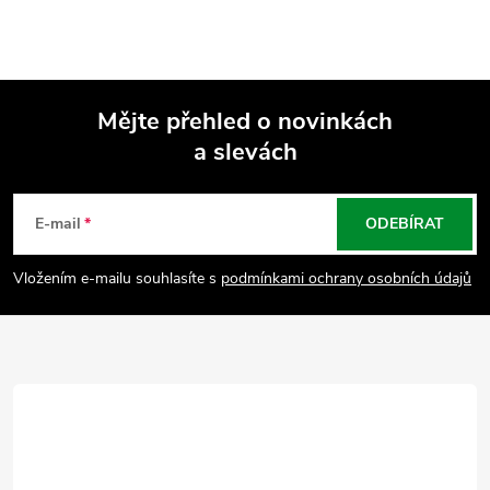
Mějte přehled o novinkách
a slevách
Z
á
E-mail
ODEBÍRAT
p
Vložením e-mailu souhlasíte s
podmínkami ochrany osobních údajů
a
t
í