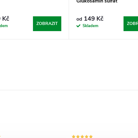
Glukosamin sulfát
 Kč
149 Kč
od
ZOBRAZIT
ZOBR
adem
Skladem