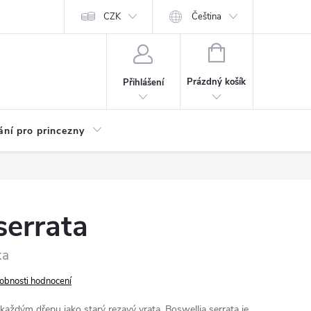
Kariéra
CZK
Čeština
NÁKUPNÍ
KOŠÍK
Prázdný košík
Přihlášení
ání pro princezny
serrata
ka
obnosti hodnocení
 každým dřepu jako starý rezavý vrata. Boswellia serrata je