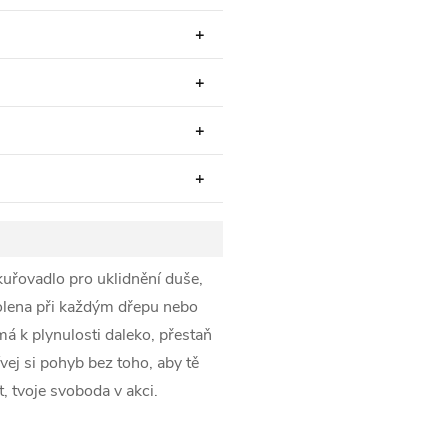
kuřovadlo pro uklidnění duše,
kolena při každým dřepu nebo
má k plynulosti daleko, přestaň
ívej si pohyb bez toho, aby tě
, tvoje svoboda v akci.