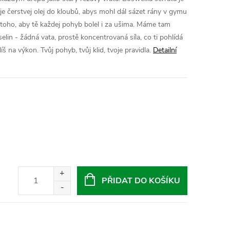
vlije čerstvej olej do kloubů, abys mohl dál sázet rány v gymu
 toho, aby tě každej pohyb bolel i za ušima. Máme tam
in - žádná vata, prostě koncentrovaná síla, co ti pohlídá
 na výkon. Tvůj pohyb, tvůj klid, tvoje pravidla.
Detailní
PŘIDAT DO KOŠÍKU