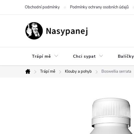
Přejít
Obchodní podmínky
Podmínky ochrany osobních údajů
na
obsah
Trápí mě
Chci sypat
Balíčky
Trápí mě
Klouby a pohyb
Boswellia serrata
Domů