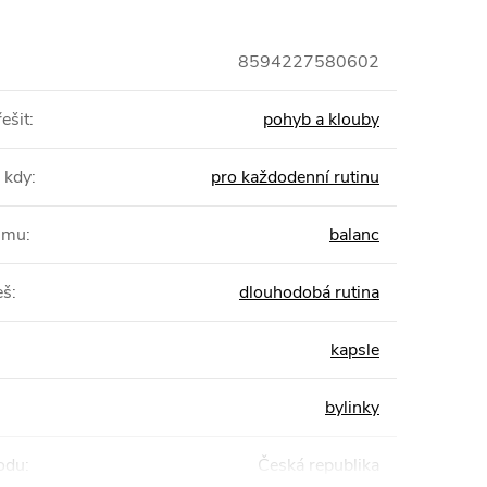
8594227580602
ešit
:
pohyb a klouby
 kdy
:
pro každodenní rutinu
žimu
:
balanc
eš
:
dlouhodobá rutina
kapsle
bylinky
odu
:
Česká republika