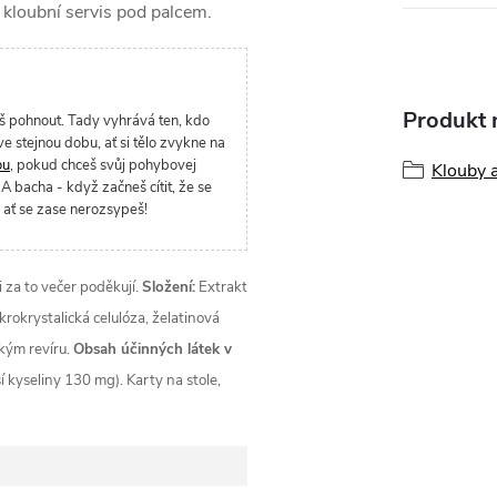
 kloubní servis pod palcem.
Produkt n
š pohnout. Tady vyhrává ten, kdo
e stejnou dobu, ať si tělo zvykne na
ou
, pokud chceš svůj pohybovej
Klouby 
A bacha - když začneš cítit, že se
 ať se zase nerozsypeš!
i za to večer poděkují.
Složení:
Extrakt
krokrystalická celulóza, želatinová
kým revíru.
Obsah účinných látek v
í kyseliny 130 mg). Karty na stole,