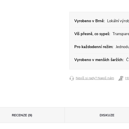
Vyrobeno v Brně:
Lokální výrob
Víš přesně, co sypeš:
Transparen
Pro každodenní režim:
Jednodu
Vyrobeno v menších šaržích:
Či
Nevíš si rady? Napiš nám
Hl
RECENZE (9)
DISKUZE