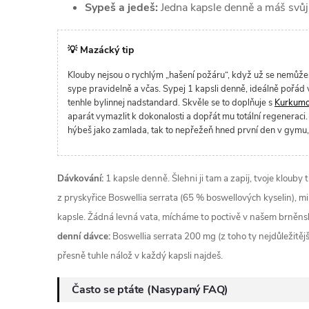
Sypeš a jedeš:
Jedna kapsle denně a máš svůj
💡 Mazácký tip
Klouby nejsou o rychlým „hašení požáru“, když už se nemůže
sype pravidelně a včas. Sypej 1 kapsli denně, ideálně pořád v
tenhle bylinnej nadstandard. Skvěle se to doplňuje s
Kurkum
aparát vymazlit k dokonalosti a dopřát mu totální regeneraci. 
hýbeš jako zamlada, tak to nepřežeň hned první den v gymu,
Dávkování:
1 kapsle denně. Šlehni ji tam a zapij, tvoje klouby t
z pryskyřice Boswellia serrata (65 % boswellových kyselin), mi
kapsle. Žádná levná vata, mícháme to poctivě v našem brněns
denní dávce:
Boswellia serrata 200 mg (z toho ty nejdůležitějš
přesně tuhle nálož v každý kapsli najdeš.
Často se ptáte (Nasypaný FAQ)