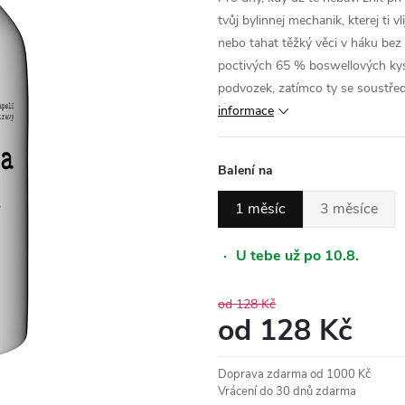
tvůj bylinnej mechanik, kterej ti 
nebo tahat těžký věci v háku bez
poctivých 65 % boswellových kysel
podvozek, zatímco ty se soustředíš
informace
Balení na
1 měsíc
3 měsíce
·
U tebe už po 10.8.
od 128 Kč
od
128 Kč
Měrná
Doprava zdarma od 1000 Kč
cena:
Vrácení do 30 dnů zdarma