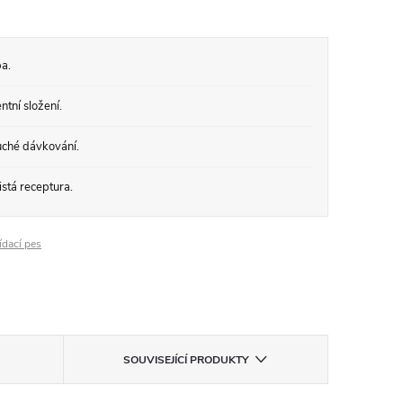
a.
tní složení.
ché dávkování.
stá receptura.
ídací pes
SOUVISEJÍCÍ PRODUKTY