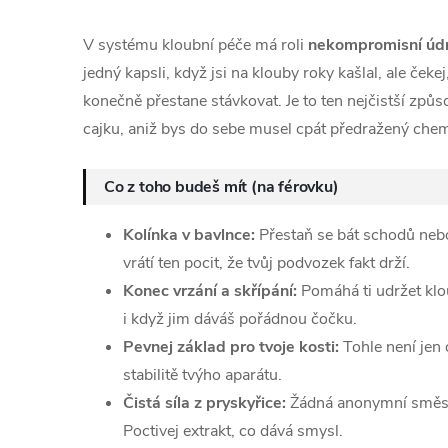
V systému kloubní péče má roli
nekompromisní údr
jedný kapsli, když jsi na klouby roky kašlal, ale čekej
konečně přestane stávkovat. Je to ten nejčistší způso
cajku, aniž bys do sebe musel cpát předražený chemi
Co z toho budeš mít (na férovku)
Kolínka v bavlnce:
Přestaň se bát schodů nebo
vrátí ten pocit, že tvůj podvozek fakt drží.
Konec vrzání a skřípání:
Pomáhá ti udržet klou
i když jim dáváš pořádnou čočku.
Pevnej základ pro tvoje kosti:
Tohle není jen 
stabilitě tvýho aparátu.
Čistá síla z pryskyřice:
Žádná anonymní směs 
Poctivej extrakt, co dává smysl.