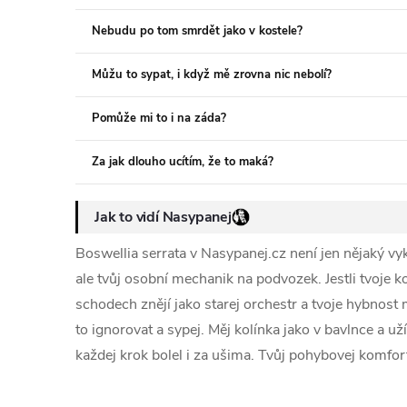
Nebudu po tom smrdět jako v kostele?
Můžu to sypat, i když mě zrovna nic nebolí?
Pomůže mi to i na záda?
Za jak dlouho ucítím, že to maká?
Jak to vidí Nasypanej
Boswellia serrata v Nasypanej.cz není jen nějaký vy
ale tvůj osobní mechanik na podvozek. Jestli tvoje 
schodech znějí jako starej orchestr a tvoje hybnost 
to ignorovat a sypej. Měj kolínka jako v bavlnce a už
každej krok bolel i za ušima. Tvůj pohybovej komfort