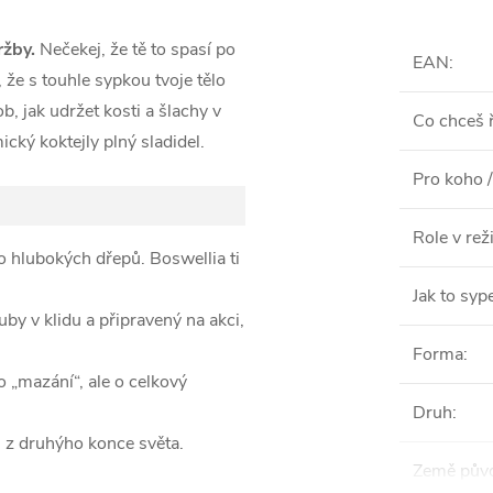
žby.
Nečekej, že tě to spasí po
EAN
:
, že s touhle sypkou tvoje tělo
b, jak udržet kosti a šlachy v
Co chceš ř
cký koktejly plný sladidel.
Pro koho /
Role v re
 hlubokých dřepů. Boswellia ti
Jak to syp
by v klidu a připravený na akci,
Forma
:
o „mazání“, ale o celkový
Druh
:
z druhýho konce světa.
Země pův