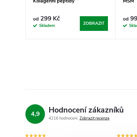
Kolagenní peptidy
MSM
299 Kč
99
od
od
ZOBRAZIT
Skladem
Skl
Hodnocení zákazníků
4,9
4216 hodnocení
Zobrazit recenze