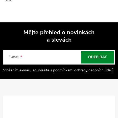
Mějte přehled o novinkách
a slevách
Z
á
E-mail
ODEBÍRAT
p
Vložením e-mailu souhlasíte s
podmínkami ochrany osobních údajů
a
t
í