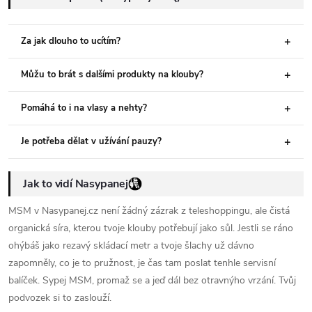
Za jak dlouho to ucítím?
Můžu to brát s dalšími produkty na klouby?
Pomáhá to i na vlasy a nehty?
Je potřeba dělat v užívání pauzy?
Jak to vidí Nasypanej
MSM v Nasypanej.cz není žádný zázrak z teleshoppingu, ale čistá
organická síra, kterou tvoje klouby potřebují jako sůl. Jestli se ráno
ohýbáš jako rezavý skládací metr a tvoje šlachy už dávno
zapomněly, co je to pružnost, je čas tam poslat tenhle servisní
balíček. Sypej MSM, promaž se a jeď dál bez otravnýho vrzání. Tvůj
podvozek si to zaslouží.