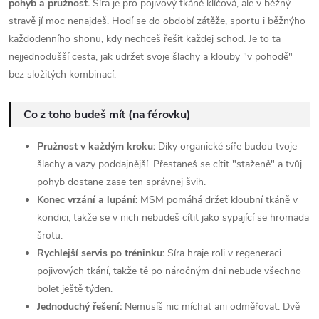
pohyb a pružnost.
Síra je pro pojivový tkáně klíčová, ale v běžný
stravě jí moc nenajdeš. Hodí se do období zátěže, sportu i běžnýho
každodenního shonu, kdy nechceš řešit každej schod. Je to ta
nejjednodušší cesta, jak udržet svoje šlachy a klouby "v pohodě"
bez složitých kombinací.
Co z toho budeš mít (na férovku)
Pružnost v každým kroku:
Díky organické síře budou tvoje
šlachy a vazy poddajnější. Přestaneš se cítit "staženě" a tvůj
pohyb dostane zase ten správnej švih.
Konec vrzání a lupání:
MSM pomáhá držet kloubní tkáně v
kondici, takže se v nich nebudeš cítit jako sypající se hromada
šrotu.
Rychlejší servis po tréninku:
Síra hraje roli v regeneraci
pojivových tkání, takže tě po náročným dni nebude všechno
bolet ještě týden.
Jednoduchý řešení:
Nemusíš nic míchat ani odměřovat. Dvě