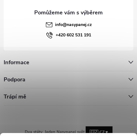
info
@
nasypanej.cz
+420 602 531 191
Informace
Podpora
Trápí mě
Dva státy. Jeden Nasypanej svět.
🇨🇿 CZ
▼