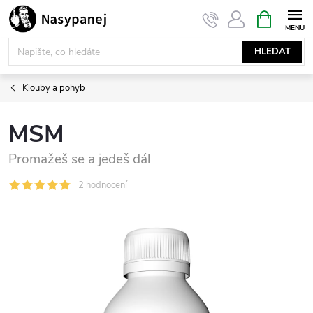
Přejít
NÁKUPNÍ
KOŠÍK
na
obsah
HLEDAT
Klouby a pohyb
MSM
Promažeš se a jedeš dál
2 hodnocení