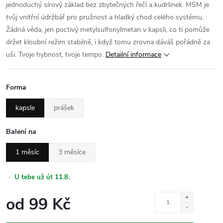
jednoduchý sírový základ bez zbytečných řečí a kudrlinek. MSM je
tvůj vnitřní údržbář pro pružnost a hladký chod celého systému.
Žádná věda, jen poctivý metylsulfonylmetan v kapsli, co ti pomůže
držet kloubní režim stabilně, i když tomu zrovna dáváš pořádně za
uši. Tvoje hybnost, tvoje tempo.
Detailní informace
Forma
kapsle
prášek
Balení na
1 měsíc
3 měsíce
·
U tebe už út 11.8.
od
99 Kč
Měrná