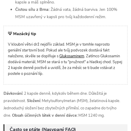
kapsle a máš splněno.
Čistou sílu z Brna:
Žádná vata, žádná barviva. Jen 100%
MSM uzavřený v kapsli pro tvůj každodenní režim.
💡 Mazácký tip
V kloubní větvi drž nejdřív základ. MSM je v tomhle naprosto
geniální startovní bod. Pokud ale tvůj podvozek dostává fakt
naloženo, skvěle se doplňuje s
Glukosaminem
. Zatímco Glukosamin
dodává materiál, MSM se stará o tu "pružnost" a hladkej chod. Sypej
2 kapsle denně poctivě a uvidíš, že za měsíc se ti bude vstávat z
postele o poznání líp.
Dávkování:
2 kapsle denně, kdykoliv během dne. Důležitá je
pravidelnost.
Složení:
Metylsulfonylmetan (MSM), želatinová kapsle.
Jednoduchý složení bez zbytečných příměsí, co zapadne do tvýho
dne.
Obsah účinných látek v denní dávce:
MSM 1240 mg.
Často se ptáte (Nasypaný FAQ)