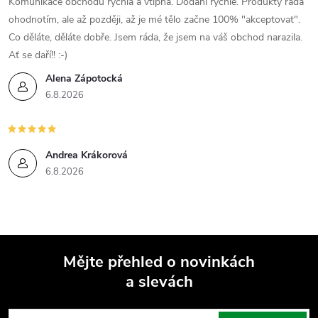
Komunikace obchodu rychlá a vtipná. Dodání rychlé. Produkty ráda
ohodnotím, ale až později, až je mé tělo začne 100% "akceptovat".
Co děláte, děláte dobře. Jsem ráda, že jsem na váš obchod narazila.
Ať se daří!! :-)
Alena Zápotocká
6.8.2026
Andrea Krákorová
6.8.2026
Mějte přehled o novinkách
a slevách
Z