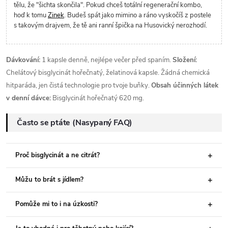
tělu, že "šichta skončila". Pokud chceš totální regenerační kombo,
hoď k tomu
Zinek
. Budeš spát jako mimino a ráno vyskočíš z postele
s takovým drajvem, že tě ani ranní špička na Husovický nerozhodí.
Dávkování:
1 kapsle denně, nejlépe večer před spaním.
Složení:
Chelátový bisglycinát hořečnatý, želatinová kapsle. Žádná chemická
hitparáda, jen čistá technologie pro tvoje buňky.
Obsah účinných látek
v denní dávce:
Bisglycinát hořečnatý 620 mg.
Často se ptáte (Nasypaný FAQ)
Proč bisglycinát a ne citrát?
Můžu to brát s jídlem?
Pomůže mi to i na úzkosti?