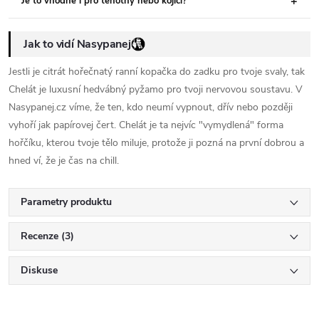
Je to vhodné i pro těhotný nebo kojící?
Jak to vidí Nasypanej
Jestli je citrát hořečnatý ranní kopačka do zadku pro tvoje svaly, tak
Chelát je luxusní hedvábný pyžamo pro tvoji nervovou soustavu. V
Nasypanej.cz víme, že ten, kdo neumí vypnout, dřív nebo později
vyhoří jak papírovej čert. Chelát je ta nejvíc "vymydlená" forma
hořčíku, kterou tvoje tělo miluje, protože ji pozná na první dobrou a
hned ví, že je čas na chill.
Parametry produktu
Recenze (3)
Diskuse