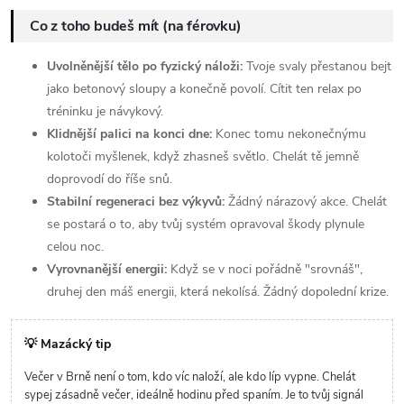
Co z toho budeš mít (na férovku)
Uvolněnější tělo po fyzický náloži:
Tvoje svaly přestanou bejt
jako betonový sloupy a konečně povolí. Cítit ten relax po
tréninku je návykový.
Klidnější palici na konci dne:
Konec tomu nekonečnýmu
kolotoči myšlenek, když zhasneš světlo. Chelát tě jemně
doprovodí do říše snů.
Stabilní regeneraci bez výkyvů:
Žádný nárazový akce. Chelát
se postará o to, aby tvůj systém opravoval škody plynule
celou noc.
Vyrovnanější energii:
Když se v noci pořádně "srovnáš",
druhej den máš energii, která nekolísá. Žádný dopolední krize.
💡 Mazácký tip
Večer v Brně není o tom, kdo víc naloží, ale kdo líp vypne. Chelát
sypej zásadně večer, ideálně hodinu před spaním. Je to tvůj signál