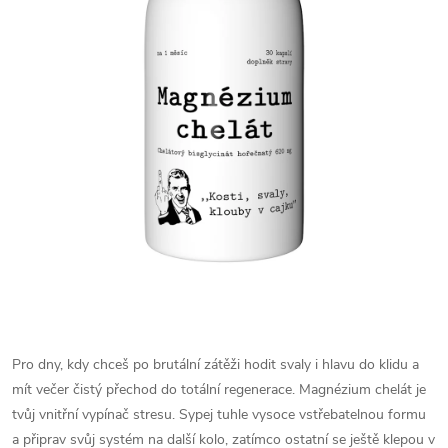
Pro dny, kdy chceš po brutální zátěži hodit svaly i hlavu do klidu a
mít večer čistý přechod do totální regenerace. Magnézium chelát je
tvůj vnitřní vypínač stresu. Sypej tuhle vysoce vstřebatelnou formu
a připrav svůj systém na další kolo, zatímco ostatní se ještě klepou v