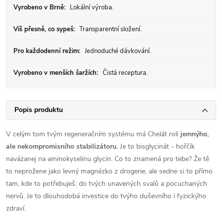
Vyrobeno v Brně:
Lokální výroba.
Víš přesně, co sypeš:
Transparentní složení.
Pro každodenní režim:
Jednoduché dávkování.
Vyrobeno v menších šaržích:
Čistá receptura.
Popis produktu
V celým tom tvým regeneračním systému má Chelát roli
jemnýho,
ale nekompromisního stabilizátoru.
Je to bisglycinát - hořčík
navázanej na aminokyselinu glycin. Co to znamená pro tebe? Že tě
to neprožene jako levný magnézko z drogerie, ale sedne si to přímo
tam, kde to potřebuješ: do tvých unavených svalů a pocuchaných
nervů. Je to dlouhodobá investice do tvýho duševního i fyzickýho
zdraví.