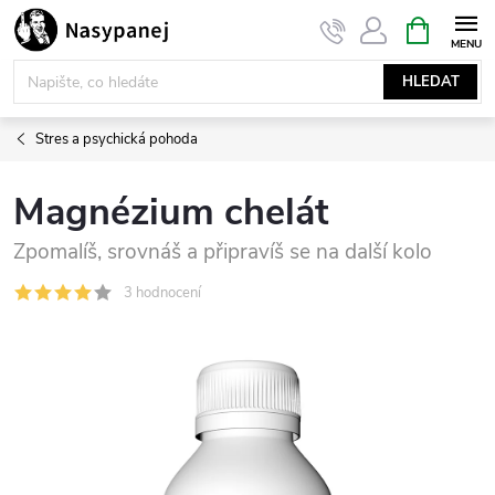
Přejít
NÁKUPNÍ
KOŠÍK
na
obsah
HLEDAT
Stres a psychická pohoda
Magnézium chelát
Zpomalíš, srovnáš a připravíš se na další kolo
3 hodnocení