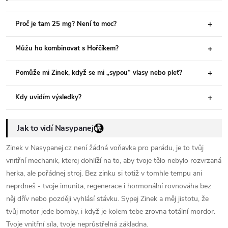
Proč je tam 25 mg? Není to moc?
Můžu ho kombinovat s Hořčíkem?
Pomůže mi Zinek, když se mi „sypou“ vlasy nebo pleť?
Kdy uvidím výsledky?
Jak to vidí Nasypanej
Zinek v Nasypanej.cz není žádná voňavka pro parádu, je to tvůj
vnitřní mechanik, kterej dohlíží na to, aby tvoje tělo nebylo rozvrzaná
herka, ale pořádnej stroj. Bez zinku si totiž v tomhle tempu ani
neprdneš - tvoje imunita, regenerace i hormonální rovnováha bez
něj dřív nebo později vyhlásí stávku. Sypej Zinek a měj jistotu, že
tvůj motor jede bomby, i když je kolem tebe zrovna totální mordor.
Tvoje vnitřní síla, tvoje neprůstřelná základna.