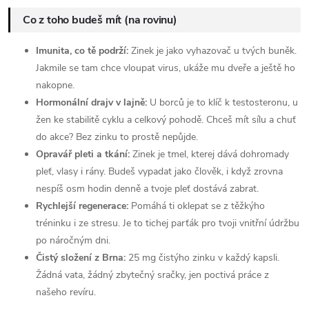
Co z toho budeš mít (na rovinu)
Imunita, co tě podrží:
Zinek je jako vyhazovač u tvých buněk.
Jakmile se tam chce vloupat virus, ukáže mu dveře a ještě ho
nakopne.
Hormonální drajv v lajně:
U borců je to klíč k testosteronu, u
žen ke stabilitě cyklu a celkový pohodě. Chceš mít sílu a chuť
do akce? Bez zinku to prostě nepůjde.
Opravář pleti a tkání:
Zinek je tmel, kterej dává dohromady
pleť, vlasy i rány. Budeš vypadat jako člověk, i když zrovna
nespíš osm hodin denně a tvoje pleť dostává zabrat.
Rychlejší regenerace:
Pomáhá ti oklepat se z těžkýho
tréninku i ze stresu. Je to tichej parťák pro tvoji vnitřní údržbu
po náročným dni.
Čistý složení z Brna:
25 mg čistýho zinku v každý kapsli.
Žádná vata, žádný zbytečný sračky, jen poctivá práce z
našeho revíru.