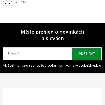
6.8.2026
Mějte přehled o novinkách
a slevách
Z
á
E-mail
ODEBÍRAT
p
Vložením e-mailu souhlasíte s
podmínkami ochrany osobních údajů
a
t
í