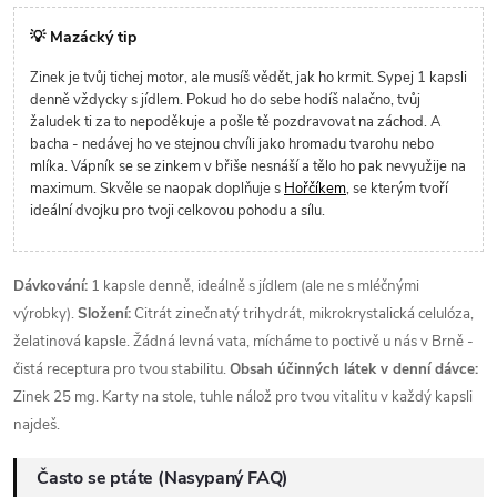
💡 Mazácký tip
Zinek je tvůj tichej motor, ale musíš vědět, jak ho krmit. Sypej 1 kapsli
denně vždycky s jídlem. Pokud ho do sebe hodíš nalačno, tvůj
žaludek ti za to nepoděkuje a pošle tě pozdravovat na záchod. A
bacha - nedávej ho ve stejnou chvíli jako hromadu tvarohu nebo
mlíka. Vápník se se zinkem v břiše nesnáší a tělo ho pak nevyužije na
maximum. Skvěle se naopak doplňuje s
Hořčíkem
, se kterým tvoří
ideální dvojku pro tvoji celkovou pohodu a sílu.
Dávkování:
1 kapsle denně, ideálně s jídlem (ale ne s mléčnými
výrobky).
Složení:
Citrát zinečnatý trihydrát, mikrokrystalická celulóza,
želatinová kapsle. Žádná levná vata, mícháme to poctivě u nás v Brně -
čistá receptura pro tvou stabilitu.
Obsah účinných látek v denní dávce:
Zinek 25 mg. Karty na stole, tuhle nálož pro tvou vitalitu v každý kapsli
najdeš.
Často se ptáte (Nasypaný FAQ)