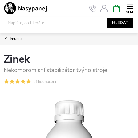
Přejít
NÁKUPNÍ
KOŠÍK
na
obsah
HLEDAT
Imunita
Zinek
Nekompromisní stabilizátor tvýho stroje
3 hodnocení