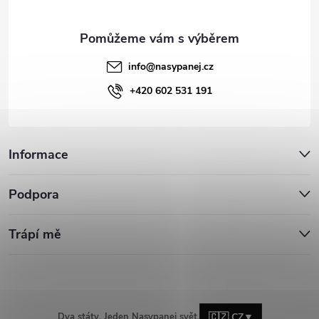
info
@
nasypanej.cz
+420 602 531 191
Informace
Podpora
Trápí mě
Dva státy. Jeden Nasypanej svět.
🇨🇿 CZ
▼