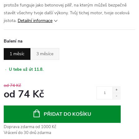
protože funguje jako betonovej pilíř, na kterým můžeš bezpečně
stavět všechny tvoje další výkony. Tvůj tichej motor, tvoje ocelová
jistota.
Detailní informace
Balení na
1 měsíc
3 měsíce
·
U tebe už út 11.8.
od 74 Kč
od
74 Kč
Měrná
cena:
PŘIDAT DO KOŠÍKU
Doprava zdarma od 1000 Kč
Vrácení do 30 dnů zdarma